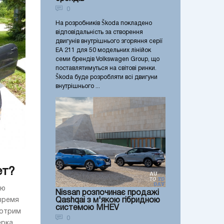
0
На розробників Škoda покладено
відповідальність за створення
двигунів внутрішнього згоряння серії
EA 211 для 50 модельних лінійок
семи брендів Volkswagen Group, що
поставлятимуться на світові ринки.
Škoda буде розробляти всі двигуни
внутрішнього ...
ет?
ую
Nissan розпочинає продажі
Qashqai з м'якою гібридною
время
системою MHEV
мотрим
0
ерка