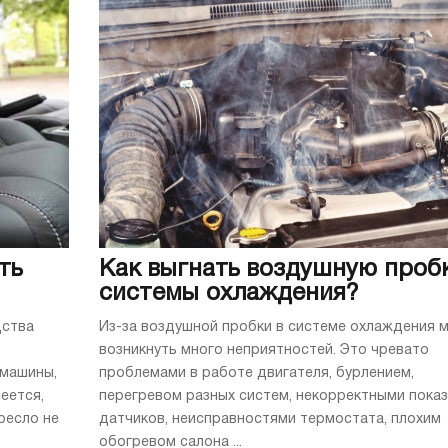
ть
Как выгнать воздушную пробк
системы охлаждения?
дства
Из-за воздушной пробки в системе охлаждения 
возникнуть много неприятностей. Это чревато
 машины,
проблемами в работе двигателя, бурлением,
еется,
перегревом разных систем, некорректными пока
ресло не
датчиков, неисправностями термостата, плохим
обогревом салона ...