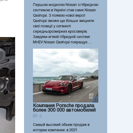
Першою моделлю Nissan з гібридною
системою в Україні став саме Nissan
Qashqai. З появою нової версії
Qashqai зможе ще більше зміцнити
свої позиції у сегменті
середньорозмірних кросоверів.
Завдяки м'якій гібридній системі
MHEV Nissan Qashqai покращує ...
Компания Porsche продала
более 300 000 автомобилей
0
Самый высокий объем продаж в
истории компании: в 2021