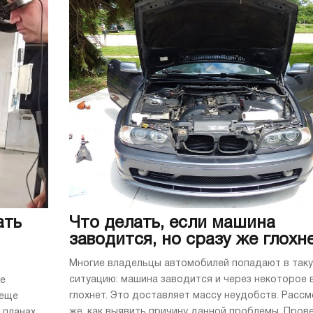
ать
Что делать, если машина
заводится, но сразу же глохн
Многие владельцы автомобилей попадают в так
ситуацию: машина заводится и через некоторое 
ее
глохнет. Это доставляет массу неудобств. Расс
 еще
же, как выявить причину данной проблемы. Пров
 планах