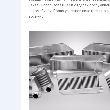
начать использовать ее в отделах обслужива
автомобилей. После успешной пилотной прог
восьми ...