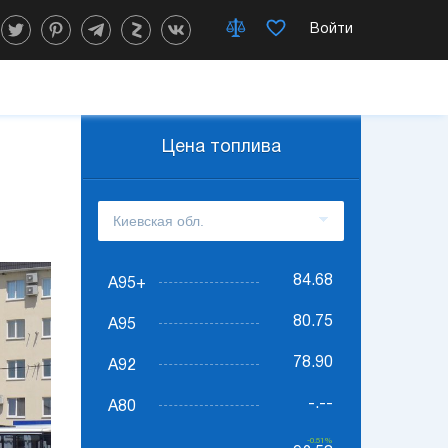
Войти
Цена топлива
84.68
А95+
80.75
А95
78.90
А92
-.--
А80
-0.51%