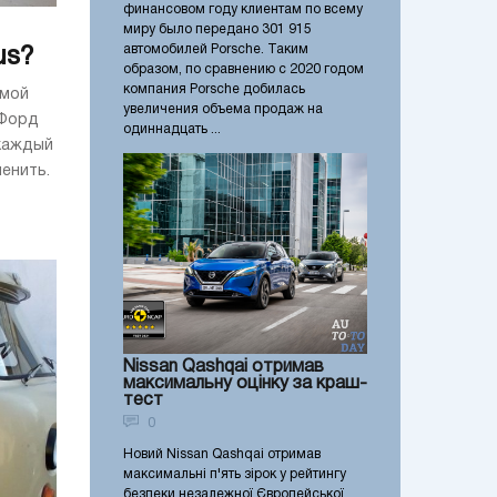
финансовом году клиентам по всему
миру было передано 301 915
автомобилей Porsche. Таким
us?
образом, по сравнению с 2020 годом
компания Porsche добилась
емой
увеличения объема продаж на
 Форд
одиннадцать ...
 каждый
енить.
Nissan Qashqai отримав
максимальну оцінку за краш-
тест
0
Новий Nissan Qashqai отримав
максимальні п'ять зірок у рейтингу
безпеки незалежної Європейської