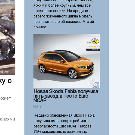
получился более выразительным,
ярким и более крупным, чем все
предшественники. На средине
своего жизненного цикла модель
незначительно обновилась. Что ей
принес ...
у с
Новая Skoda Fabia получила
пять звезд в тесте Euro
может
NCAP
0
Недавно обновленная Skoda Fabia
заниями
получила пять звезд в рейтинге
безопасности Euro NCAP. Набрав
78% максимально возможных