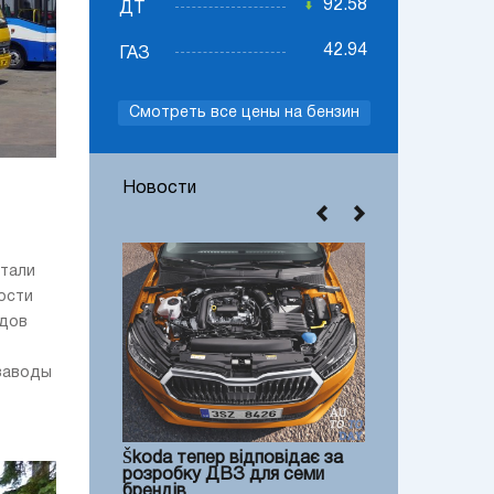
92.58
ДТ
42.94
ГАЗ
Смотреть все цены на бензин
Новости
стали
ости
одов
 заводы
Škoda тепер відповідає за
розробку ДВЗ для семи
брендів