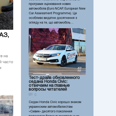
програми оцінювання нових
автомобілів (Euro NCAP, European New
Car Assessment Programme). Це
особливо видатне досягнення з
огляду на те, що автомобіль ...
АЗ,
в на
й часто
и
Тест-драйв обновленного
седана Honda Civic:
отвечаем на главные
вопросы читателей
0
Седан Honda Civic хорошо знаком
украинским автомобилистам.
«Сивик» десятого поколения