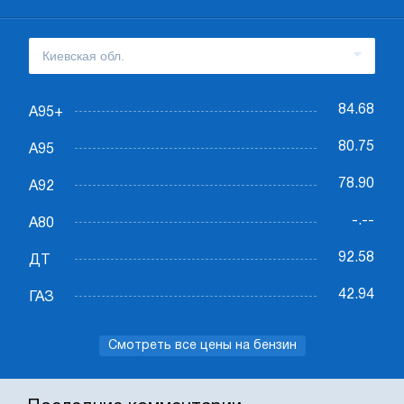
84.68
А95+
80.75
А95
78.90
А92
-.--
А80
92.58
ДТ
42.94
ГАЗ
Смотреть все цены на бензин