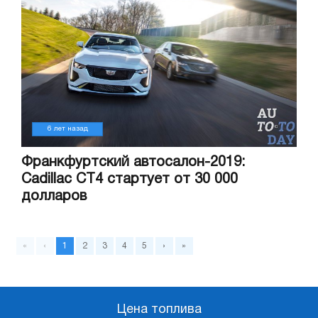
6 лет назад
Франкфуртский автосалон-2019:
Cadillac CT4 стартует от 30 000
долларов
«
‹
1
2
3
4
5
›
»
Цена топлива