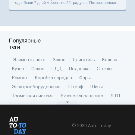
года. Были 7 дней морозы по 32 градуса в Петрозаводске
...
Популярные
теги
Элементы авто
Закон
Двигатель
Колеса
Кузов
Салон
ПДД
Подвеска
Стекло
Ремонт
Коробка передач
Фары
Электрооборудование
Штраф
Шины
Тормозная система
Рулевое управление
ДТП
Диски
Сигнализация
Радиатор
Автоаккумулятор
АКПП
Покупка авто
ВАЗ
Карбюратор
Тюнинг
Автомобильная дверь
© 2020 Auto.Today
Трансмиссия
ГАИ
Выхлопная система