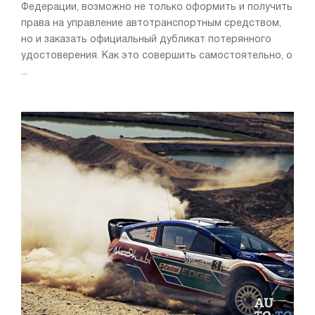
Федерации, возможно не только оформить и получить
Рулевое управление
Трансмиссия и сцепление
права на управление автотранспортным средством,
Подвеска
Тормоза
но и заказать официальный дубликат потерянного
удостоверения. Как это совершить самостоятельно, о
Отечественные автомобили
ВАЗ
...
Электрооборудование
Шины и диски
Налоги и акцизы
Переоборудованние и тюнинг
Техническое состояние
Марки машин
ВАЗ 2107
Ремонт
Мототехника
Ремонт
Тюнинг
Советы
Товары
Blog