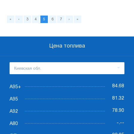
«
‹
3
4
5
6
7
›
»
Цена топлива
84.68
А95+
81.32
А95
78.90
А92
-.--
А80