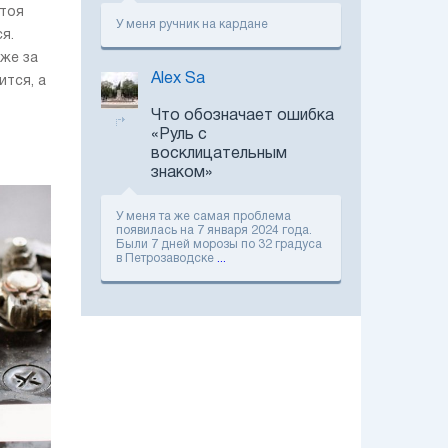
На крыше
стоя
логистического
У меня ручник на кардане
я.
центра Nokian в
Финляндии
аже за
выросла солнечная
Alex Sa
электростанция
ится, а
Тест-драйв
електромобіля MG
Что обозначает ошибка
Marvel R: ТОП-5
«Руль с
ключових фішок
двомоторного
восклицательным
кросовера
знаком»
В Украине
стартовали
продажи
У меня та же самая проблема
флагманского
появилась на 7 января 2024 года.
электромобиля
Были 7 дней морозы по 32 градуса
Mercedes-AMG EQS
в Петрозаводске
...
Renault начинает
продажи
обновленного
Koleos
Тест-драйв
Porsche Taycan
Cross Turismo:
Отвечаем на
главные вопросы
читателей
Тест-драйв JAC J7:
Отступление от