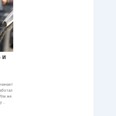
выросла солнечная
электростанция
 и
ачинает
работал
 Или же
...