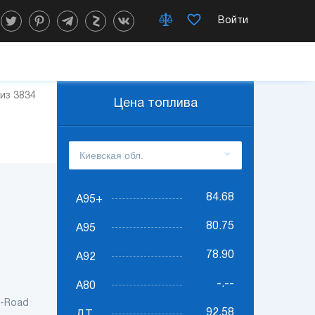
Войти
 из 3834
Цена топлива
84.68
А95+
80.75
А95
78.90
А92
-.--
А80
f-Road
92.58