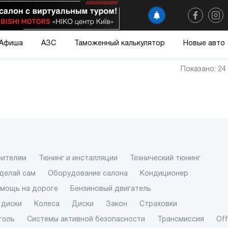
Афиша
АЗС
Таможенный калькулятор
Новые авто
Показано: 24
бителям
Тюнинг и инсталляции
Технический тюнинг
делай сам
Оборудование салона
Кондиционер
омощь на дороге
Бензиновый двигатель
 диски
Колеса
Диски
Закон
Страховки
голь
Системы активной безопасности
Трансмиссия
Of