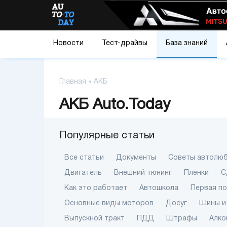
Новости
Тест-драйвы
База знаний
Главная
»
АКБ
АКБ Auto.Today
Популярные статьи
Все статьи
Документы
Советы автолю
Двигатель
Внешний тюнинг
Пленки
С
Как это работает
Автошкола
Первая п
Основные виды моторов
Досуг
Шины и
Выпускной тракт
ПДД
Штрафы
Алко