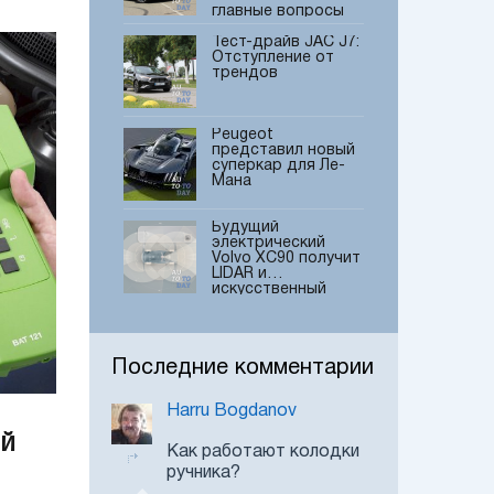
главные вопросы
читателей
Тест-драйв JAC J7:
Отступление от
трендов
Peugeot
представил новый
суперкар для Ле-
Мана
Будущий
электрический
Volvo XC90 получит
LIDAR и
искусственный
интеллект
Новый
коммерческий
фургон Renault
Последние комментарии
Express прибыл в
Украину
Harru Bogdanov
Hyundai
пролностью
ой
приобрел
Как работают колодки
производителя
ручника?
роботов Boston
Dynamics