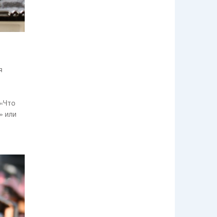
трендов
Peugeot
представил новый
суперкар для Ле-
Мана
я
Будущий
электрический
Volvo XC90 получит
LIDAR и
искусственный
 «Что
интеллект
Новый
» или
коммерческий
фургон Renault
Express прибыл в
Украину
Hyundai
пролностью
приобрел
производителя
роботов Boston
Dynamics
На крыше
логистического
центра Nokian в
Финляндии