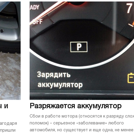
ы и
Разряжается аккумулятор
Сбои в работе мотора (относятся к разряду сло
поломок) – серьезное «заболевание» любого
лагодаря
автомобиля, но существует и еще одна, не менее
 пришли