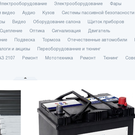
Электрооборудование
Электрооборудование
Фары
и видео
Аудио
Кузов
Системы пассивной безопасности
ры
Видео
Оборудование салона
Щиток приборов
Сцепление
Оптика
Сигнализация
Двигатель
ение
Подвеска
Тормоза
Отечественные автомобили
алоги и акцизы
Переоборудованние и тюнинг
АЗ 2107
Ремонт
Мототехника
Ремонт
Тюнинг
Сов
На крыше лог
центра Nokian
выросла солн