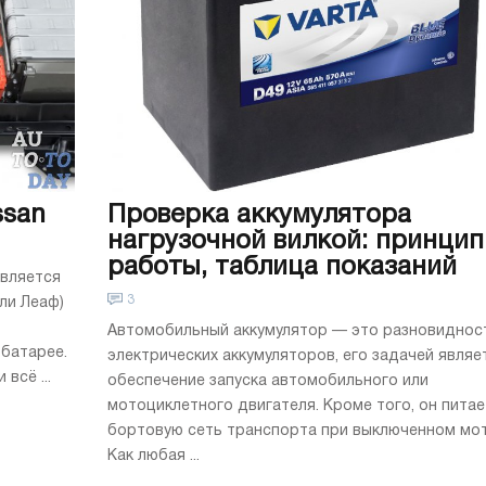
электростанц
0
Логистический цен
г.Нокиа, Финлянди
солнечную электр
является самой м
крыше в провинци
Электростанция со
солнечных панеле
мощностью более 1 
ssan
Проверка аккумулятора
нагрузочной вилкой: принцип
работы, таблица показаний
является
3
или Леаф)
Автомобильный аккумулятор — это разновиднос
батарее.
электрических аккумуляторов, его задачей являе
всё ...
обеспечение запуска автомобильного или
мотоциклетного двигателя. Кроме того, он питае
бортовую сеть транспорта при выключенном мо
Как любая ...