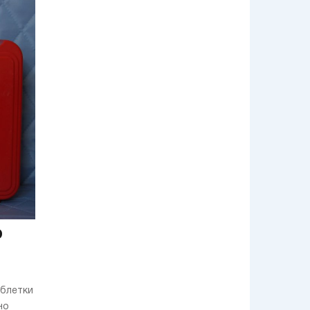
Volkswagen Arteon
Shooting Brake:
Старая школа с
юным лицом
Гоночная команда
Jaguar Racing
обрела нового
титульного
спонсора
Как выбрать
машину с пробегом
ELF представил
новое моторное
масло для
автомобилей
Renault и Dacia
Представлен
о
обновленный
Mercedes-AMG GT
4-Door Coupe
Renault создает
аблетки
кластер по выпуску
электромобилей
но