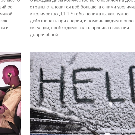
0
вое место
С каждым днём количество автомобилей на дор
вий со
страны становится всё больше, а с ними увеличи
В рамках стратеги
«Ренолюция» (Rena
ичиной
и количество ДТП. Чтобы понимать, как нужно
Group и уполномо
 как
действовать при аварии, и помочь людям в опас
профсоюзы (CFDT
ти и
ситуации, необходимо знать правила оказания
CGT, FO и SUD) п
доврачебной ...
соглашение о бу
производственных
в регионе О-де-Фр
предусматривает ..