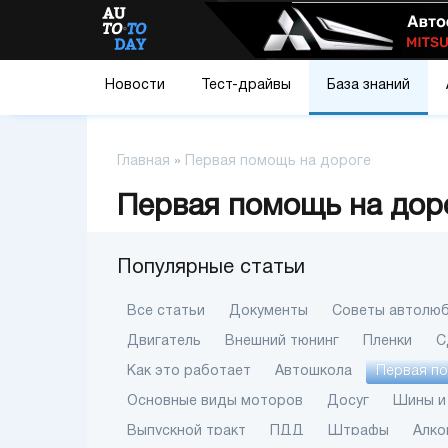
Новости
Тест-драйвы
База знаний
Главная
»
Первая помощь на дороге
Первая помощь на доро
Популярные статьи
Все статьи
Документы
Советы автолю
Двигатель
Внешний тюнинг
Пленки
С
Как это работает
Автошкола
Первая п
Основные виды моторов
Досуг
Шины и
Выпускной тракт
ПДД
Штрафы
Алко