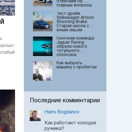
отвечаем на
главные вопросы
читателей
Тест-драйв
Volkswagen Arteon
ей
Shooting Brake:
Старая школа с
юным лицом
Гоночная команда
х
Jaguar Racing
хорошо:
обрела нового
титульного
 слабый
спонсора
Как выбрать
.
машину с пробегом
ELF представил
новое моторное
масло для
Последние комментарии
автомобилей
Renault и Dacia
Harru Bogdanov
Представлен
обновленный
Mercedes-AMG GT
Как работают колодки
4-Door Coupe
ручника?