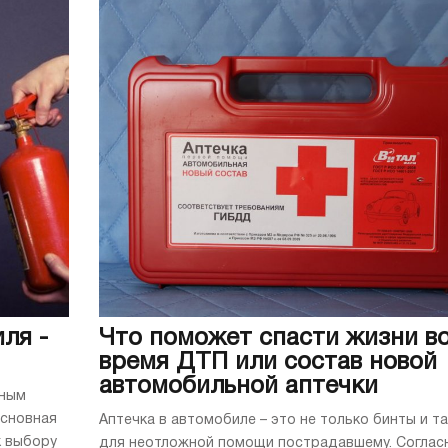
ля -
Что поможет спасти жизни в
время ДТП или состав новой
автомобильной аптечки
чным
основная
Аптечка в автомобиле – это не только бинты и т
к выбору
для неотложной помощи пострадавшему. Соглас