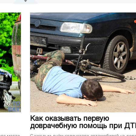
Электрооборудование
Электрооборудование
Фары
и видео
Аудио
Кузов
Системы пассивной безопасности
ры
Видео
Оборудование салона
Щиток приборов
Сцепление
Оптика
Сигнализация
Двигатель
ение
Подвеска
Тормоза
Отечественные автомобили
алоги и акцизы
Переоборудованние и тюнинг
АЗ 2107
Ремонт
Мототехника
Ремонт
Тюнинг
Сов
Как оказывать первую
доврачебную помощь при ДТ
Renault созда
выпуску элек