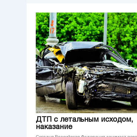
Покупка и продажа машины
Двигатель
Подвеска
Дизельный двигатель
Аудио 
АКБ
Кузов
Выбираем автомобиль
Фа
Тормозная система
Дисковые тормоза
Рулевое управление
Трансмиссия и сцепл
Электрооборудование
Шины и диски
Н
Техническое состояние
Марки машин
В
Товары
Blog
ДТП с летальным исходом,
наказание