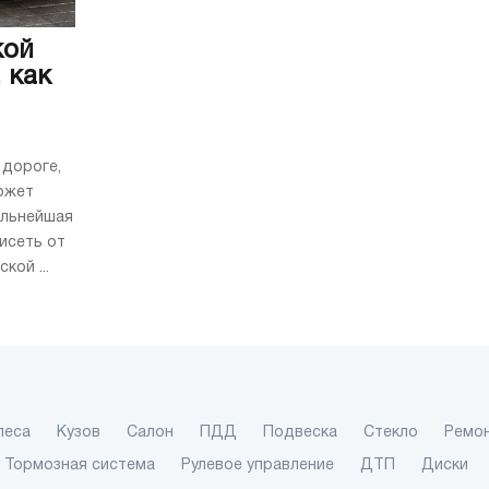
кой
 как
 дороге,
может
альнейшая
исеть от
ой ...
леса
Кузов
Салон
ПДД
Подвеска
Стекло
Ремо
Тормозная система
Рулевое управление
ДТП
Диски