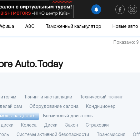
Афиша
АЗС
Таможенный калькулятор
Новые авто
Показано: 9
ге Auto.Today
бителям
Тюнинг и инсталляции
Технический тюнинг
делай сам
Оборудование салона
Кондиционер
омощь на дороге
Бензиновый двигатель
 диски
Колеса
Диски
Закон
Страховки
голь
Системы активной безопасности
Трансмиссия
Of