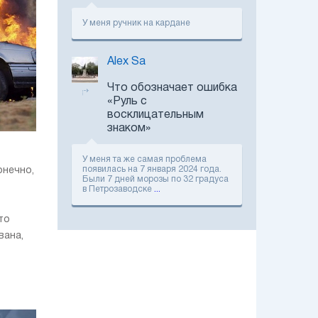
Renault создает
кластер по выпуску
У меня ручник на кардане
электромобилей
Alex Sa
В Україні
стартують продажі
Что обозначает ошибка
абсолютно нової
«Руль с
Hyundai KONA
Hybrid.
восклицательным
знаком»
Škoda тепер
відповідає за
розробку ДВЗ для
У меня та же самая проблема
семи брендів
появилась на 7 января 2024 года.
онечно,
Были 7 дней морозы по 32 градуса
в Петрозаводске
...
Група Renault
підписала угоди
про продаж
то
контрольного
пакету акцій
вана,
АвтоВАЗу
Тест-драйв
обновленного
седана Honda Civic:
отвечаем на
главные вопросы
читателей
Тест-драйв