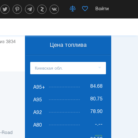
Войти
 из 3834
Цена топлива
84.68
А95+
80.75
А95
78.90
А92
-.--
А80
f-Road
-0.51%