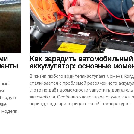
0
Турбодвигатель, я
перенастроенная п
изменения вполне 
отдельную модель
решили, что доста
добавить к HR-V пр
Каков же он, этот 
украинском рынке 
ми
Как зарядить автомобильный
ианты
аккумулятор: основные моме
В жизни любого водителянаступает момент, когд
сталкивается с проблемой разряженного аккумул
вные
И это не даёт возможности запустить двигатель
ом
автомобиля. Особенно часто такое случается в 
1 году в
период, ведь при отрицательной температуре ...
вке
е модели