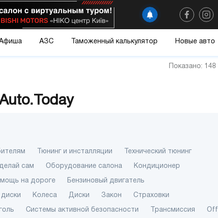
Афиша
АЗС
Таможенный калькулятор
Новые авто
Показано: 148
Auto.Today
бителям
Тюнинг и инсталляции
Технический тюнинг
делай сам
Оборудование салона
Кондиционер
омощь на дороге
Бензиновый двигатель
 диски
Колеса
Диски
Закон
Страховки
голь
Системы активной безопасности
Трансмиссия
Of