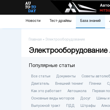
Новости
Тест-драйвы
База знаний
Главная
»
Электрооборудование
Электрооборудование 
Популярные статьи
Все статьи
Документы
Советы автолю
Двигатель
Внешний тюнинг
Пленки
С
Как это работает
Автошкола
Первая п
Основные виды моторов
Досуг
Шины и
Выпускной тракт
ПДД
Штрафы
Алко