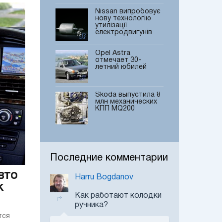
Nissan випробовує
нову технологію
утилізації
електродвигунів
Opel Astra
отмечает 30-
летний юбилей
Skoda выпустила 8
млн механических
КПП MQ200
Continental навчить
автомобілі
прогнозувати
Последние комментарии
зіткнення з
велосипедами
вто
Harru Bogdanov
Новый Mercedes-
Maybach S-Class
к
добрался до
Как работают колодки
Европы
ручника?
тся
Тест-драйв Honda