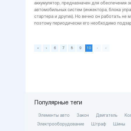
аккумулятор, предназначен для обеспечения э
автомобильных систем (инжектора, блока упра
стартера и других). Но вечно он работать не 
поэтому периодически его необходимо подзаря
«
‹
6
7
8
9
10
›
»
Популярные теги
Элементы авто
Закон
Двигатель
Ко
Электрооборудование
Штраф
Шины