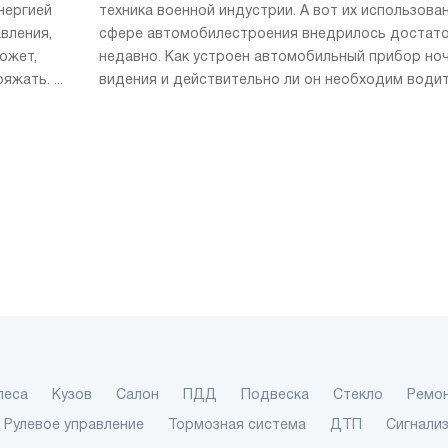
нергией
техника военной индустрии. А вот их использова
вления,
сфере автомобилестроения внедрилось достат
может,
недавно. Как устроен автомобильный прибор но
жать. ...
видения и действительно ли он необходим води
леса
Кузов
Салон
ПДД
Подвеска
Стекло
Ремо
Рулевое управление
Тормозная система
ДТП
Сигнали