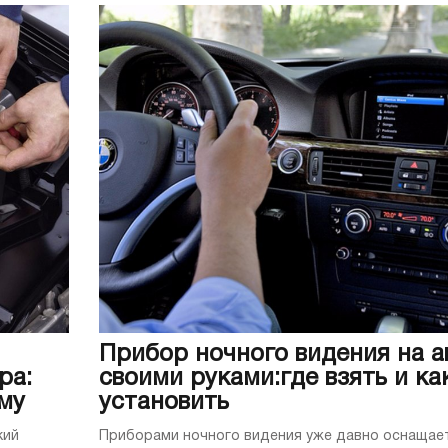
Прибор ночного видения на а
ра:
своими руками:где взять и ка
му
установить
кий
Приборами ночного видения уже давно оснащае