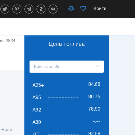
Войти
 из 3834
Цена топлива
84.68
А95+
80.75
А95
78.90
А92
-.--
А80
f-Road
92.58