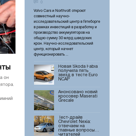
0
0
Европы
ркий обвес,
Volvo Cars и Northvolt откроют
Недавно обновленн
Тест-драйв Honda
одвеска – все эти
совместный научно-
получила пять звезд
HR-V Sport:
себе тянут на
исследовательский центр в Гетеборге
безопасности Euro 
Отвечаем на
. Но в Honda
в рамках инвестиций в разработку и
78% максимально 
главные вопросы
читателей
точно только
производство аккумуляторов на
баллов, Fabia явля
иставку Sport.
общую сумму 30 млрд шведских
самых безопасных 
Volvo и Northvolt
«Спорт»? На
крон. Научно-исследовательский
своем классе. Этот 
открывают научно-
все новые ...
центр, который начнет
продолжает серию в
исследовательский
центр в Гетеборге
функционировать ...
нты
Новая Skoda Fabia
получила пять
звезд в тесте Euro
а он
NCAP
ятора.
Анонсовано новий
кросовер Maserati
зимний
Grecale
Тест-драйв
Chevrolet Nexia:
отвечаем на
главные вопросы
читателей