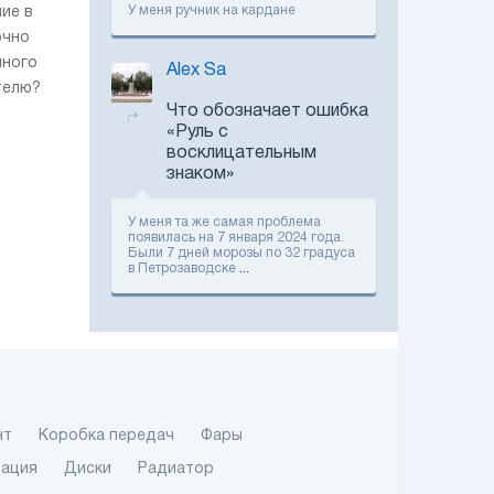
HR-V Sport:
У меня ручник на кардане
ние в
Отвечаем на
очно
главные вопросы
читателей
чного
Alex Sa
Volvo и Northvolt
телю?
открывают научно-
Что обозначает ошибка
исследовательский
«Руль с
центр в Гетеборге
восклицательным
знаком»
Новая Skoda Fabia
получила пять
звезд в тесте Euro
У меня та же самая проблема
NCAP
появилась на 7 января 2024 года.
Были 7 дней морозы по 32 градуса
в Петрозаводске
...
Анонсовано новий
кросовер Maserati
Grecale
Тест-драйв
Chevrolet Nexia:
отвечаем на
главные вопросы
читателей
нт
Коробка передач
Фары
Nissan випробовує
зация
Диски
Радиатор
нову технологію
утилізації