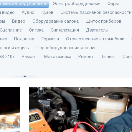
Электрооборудование
Электрооборудование
Фары
и видео
Аудио
Кузов
Системы пассивной безопасности
ры
Видео
Оборудование салона
Щиток приборов
Сцепление
Оптика
Сигнализация
Двигатель
ение
Подвеска
Тормоза
Отечественные автомобили
алоги и акцизы
Переоборудованние и тюнинг
АЗ 2107
Ремонт
Мототехника
Ремонт
Тюнинг
Сов
Тест-драйв H
Sport: Отвеча
вопросы чита