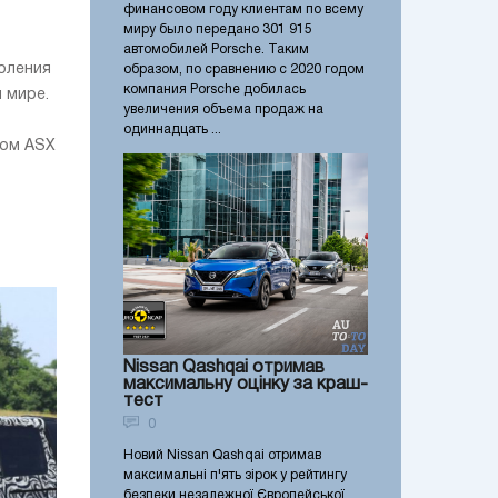
финансовом году клиентам по всему
миру было передано 301 915
автомобилей Porsche. Таким
коления
образом, по сравнению с 2020 годом
компания Porsche добилась
 мире.
увеличения объема продаж на
одиннадцать ...
ром ASX
Nissan Qashqai отримав
максимальну оцінку за краш-
тест
0
Новий Nissan Qashqai отримав
максимальні п'ять зірок у рейтингу
безпеки незалежної Європейської