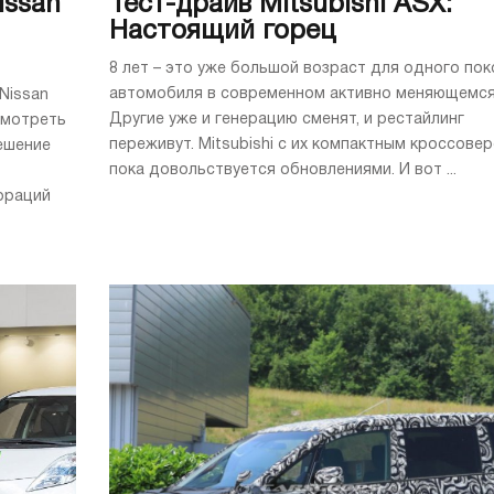
issan
Тест-драйв Mitsubishi ASX:
Настоящий горец
8 лет – это уже большой возраст для одного по
автомобиля в современном активно меняющемся
Nissan
Другие уже и генерацию сменят, и рестайлинг
смотреть
переживут. Mitsubishi с их компактным кроссове
ешение
пока довольствуется обновлениями. И вот ...
ораций