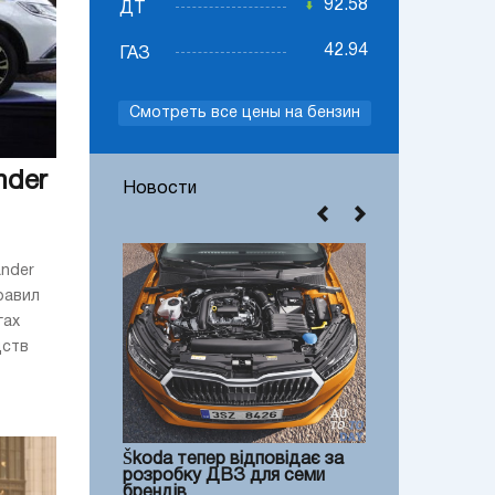
92.58
ДТ
42.94
ГАЗ
Смотреть все цены на бензин
nder
Новости
ander
равил
гах
дств
Škoda тепер відповідає за
розробку ДВЗ для семи
брендів