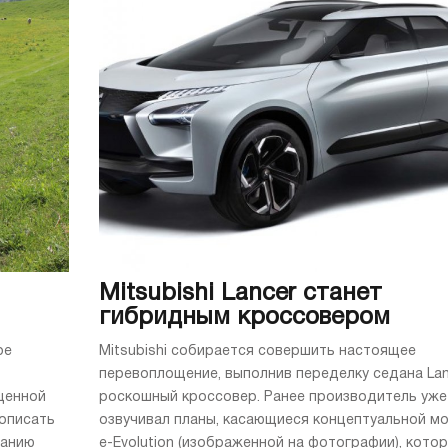
Mitsubishi Lancer станет
гибридным кроссовером
ое
Mitsubishi собирается совершить настоящее
перевоплощение, выполнив переделку седана Lan
щенной
роскошный кроссовер. Ранее производитель уже
описать
озвучивал планы, касающиеся концептуальной м
манию
e-Evolution (изображенной на фотографии), кото