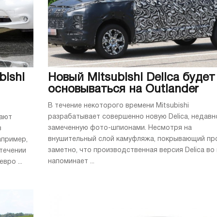
bishi
Новый Mitsubishi Delica будет
основываться на Outlander
В течение некоторого времени Mitsubishi
разрабатывает совершенно новую Delica, недавн
шают
замеченную фото-шпионами. Несмотря на
в
внушительный слой камуфляжа, покрывающий пр
апример,
заметно, что производственная версия Delica во
 течении
напоминает ...
вро ...