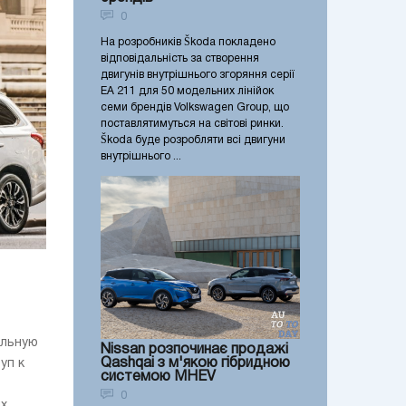
0
На розробників Škoda покладено
відповідальність за створення
двигунів внутрішнього згоряння серії
EA 211 для 50 модельних лінійок
семи брендів Volkswagen Group, що
поставлятимуться на світові ринки.
Škoda буде розробляти всі двигуни
внутрішнього ...
альную
Nissan розпочинає продажі
Qashqai з м'якою гібридною
уп к
системою MHEV
0
ых