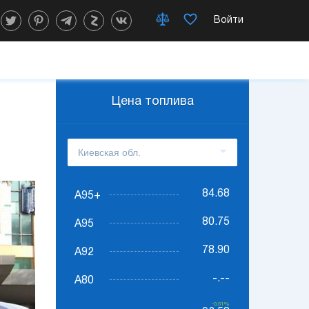
Войти
Цена топлива
84.68
А95+
80.75
А95
78.90
А92
-.--
А80
-0.51%