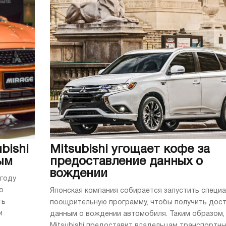
bishi
Mitsubishi угощает кофе за
ым
предоставление данных о
вождении
 году
о
Японская компания собирается запустить специ
ть
поощрительную программу, чтобы получить дост
и
данным о вождении автомобиля. Таким образом,
Mitsubishi предоставит владельцам транспортн