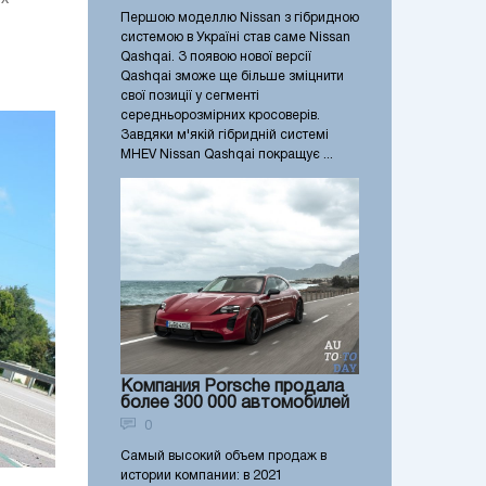
Першою моделлю Nissan з гібридною
системою в Україні став саме Nissan
Qashqai. З появою нової версії
Qashqai зможе ще більше зміцнити
свої позиції у сегменті
середньорозмірних кросоверів.
Завдяки м'якій гібридній системі
MHEV Nissan Qashqai покращує ...
Компания Porsche продала
более 300 000 автомобилей
0
Самый высокий объем продаж в
истории компании: в 2021