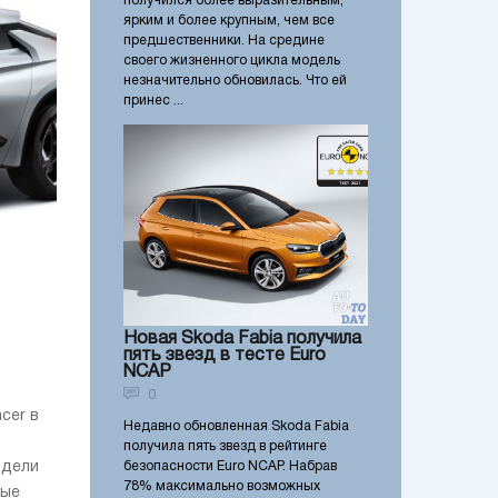
получился более выразительным,
ярким и более крупным, чем все
предшественники. На средине
своего жизненного цикла модель
незначительно обновилась. Что ей
принес ...
Новая Skoda Fabia получила
пять звезд в тесте Euro
NCAP
0
cer в
Недавно обновленная Skoda Fabia
получила пять звезд в рейтинге
одели
безопасности Euro NCAP. Набрав
78% максимально возможных
рые