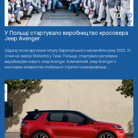
У Польщі стартувало виробництво кросовера
Jeep Avenger
Одразу після вручення титулу Європейського автомобіля року 2023, 31
січня на заводі Stellantis у Тихи, Польща, стартувало регулярне
виробництво нового Jeep Avenger. Компактний Jeep Avenger є
ключовим елементом глобальної стратегії електрифікації ...