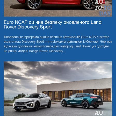
Euro NCAP оцінив безпеку оновленого Land
Rover Discovery Sport
Європейська програма оцінки безпеки автомобілів (Euro NCAP) вкотре
відзначила Discovery Sport п’ятизірковим рейтингом із безпеки. Чергова
відзнака доповнює низку попередніх нагород Land Rover: усі доступні
на ринку моделі Range Rover, Discovery ...