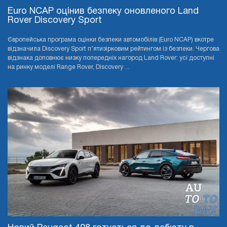
Euro NCAP оцінив безпеку оновленого Land
Rover Discovery Sport
Європейська програма оцінки безпеки автомобілів (Euro NCAP) вкотре
відзначила Discovery Sport п’ятизірковим рейтингом із безпеки. Чергова
відзнака доповнює низку попередніх нагород Land Rover: усі доступні
на ринку моделі Range Rover, Discovery ...