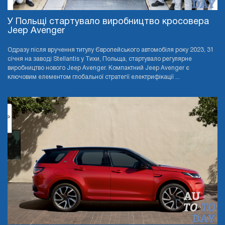
У Польщі стартувало виробництво кросовера
Jeep Avenger
Одразу після вручення титулу Європейського автомобіля року 2023, 31
січня на заводі Stellantis у Тихи, Польща, стартувало регулярне
виробництво нового Jeep Avenger. Компактний Jeep Avenger є
ключовим елементом глобальної стратегії електрифікації ...