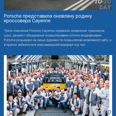
Porsche представила оновлену родину
кроссовера Cayenne
Третє покоління Porsche Cayenne отримало оновлення: трансмісія,
шасі, дизайн і обладнання позашляховика істотно модифіковані.
Porsche розширює не лише дорожні та позашляхові можливості авто, а
й прагне забезпечити максимальний комфорт під час ...