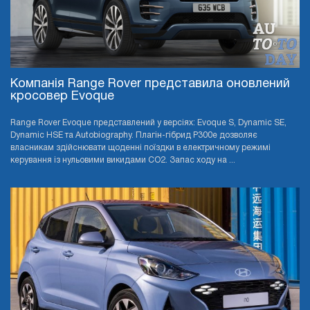
Компанія Range Rover представила оновлений
кросовер Evoque
Range Rover Evoque представлений у версіях: Evoque S, Dynamic SE,
Dynamic HSE та Autobiography. Плагін-гібрид P300e дозволяє
власникам здійснювати щоденні поїздки в електричному режимі
керування із нульовими викидами CO2. Запас ходу на ...