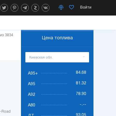
Войти
 из 3834
Цена топлива
84.68
А95+
81.32
А95
78.90
А92
-.--
А80
f-Road
93.05