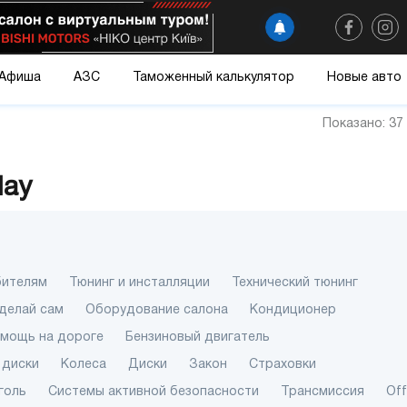
Афиша
АЗС
Таможенный калькулятор
Новые авто
Показано: 37
day
бителям
Тюнинг и инсталляции
Технический тюнинг
делай сам
Оборудование салона
Кондиционер
омощь на дороге
Бензиновый двигатель
 диски
Колеса
Диски
Закон
Страховки
голь
Системы активной безопасности
Трансмиссия
Of