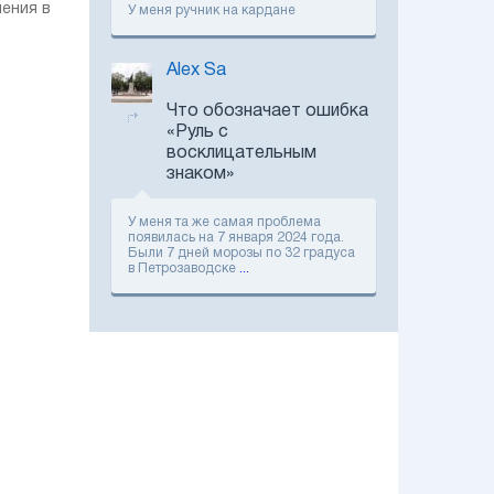
нения в
автомобильных
У меня ручник на кардане
новинки выставки
"Агро-2021"
Alex Sa
В Україні офіційно
показали новий
Что обозначает ошибка
електромобіль
«Руль с
Volvo EX30: головні
фішки новинки
восклицательным
знаком»
Citroen показав
ексклюзивний
електромобіль My
У меня та же самая проблема
Ami Pop
появилась на 7 января 2024 года.
Были 7 дней морозы по 32 градуса
в Петрозаводске
...
В Україні
стартували
продажі нового
кроссовера Mazda
CX-60
Старт продажів
Hyundai IONIQ 6:
оголошені
українські ціни та
комплектації
Де швидко знайти
запчастини та
пальне під час