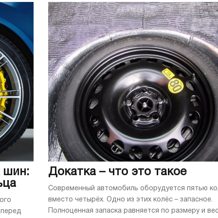
 шин:
Докатка – что это такое
ьца
Современный автомобиль оборудуется пятью к
вместо четырёх. Одно из этих колёс – запасное.
ого
Полноценная запаска равняется по размеру и ве
 перед