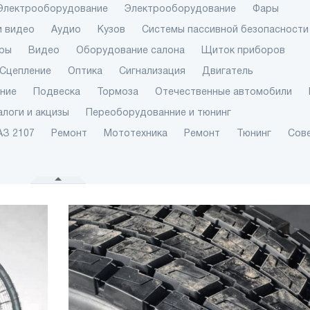
Электрооборудование
Электрооборудование
Фары
и видео
Аудио
Кузов
Системы пассивной безопасности
ры
Видео
Оборудование салона
Щиток приборов
Сцепление
Оптика
Сигнализация
Двигатель
ение
Подвеска
Тормоза
Отечественные автомобили
алоги и акцизы
Переоборудованние и тюнинг
АЗ 2107
Ремонт
Мототехника
Ремонт
Тюнинг
Сов
ТОП-3 главны
автомобильны
выставки "Аг