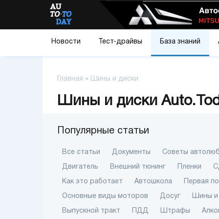
Новости
Тест-драйвы
База знаний
Главная
»
Шины и диски
Шины и диски Auto.To
Популярные статьи
Все статьи
Документы
Советы автолю
Двигатель
Внешний тюнинг
Пленки
С
Как это работает
Автошкола
Первая п
Основные виды моторов
Досуг
Шины и
Выпускной тракт
ПДД
Штрафы
Алко