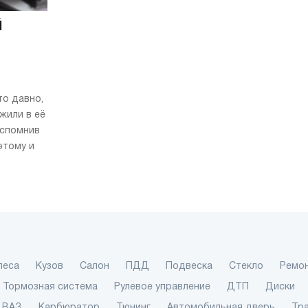
й
то давно,
жили в её
Вспомнив
этому и
леса
Кузов
Салон
ПДД
Подвеска
Стекло
Ремо
Тормозная система
Рулевое управление
ДТП
Диски
ВАЗ
Карбюратор
Тюнинг
Автомобильная дверь
Тр