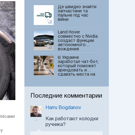
Де швидко знайти
запчастини та
пальне під час
війни
Land Rover
совместно с Nvidia
создаст функции
автономного
вождения
В Украине
заработал чат-бот,
который поможет
арендовать и
сдавать места на
частных паркингах
Land Rover
Discovery получил
новую специальную
Последние комментарии
версию
Harru Bogdanov
В Україні вперше
відбулась
дрифтова
олёсами
Как работают колодки
об’єднана гонка
ручника?
одразу двох класів
су
ТОП-3 главных