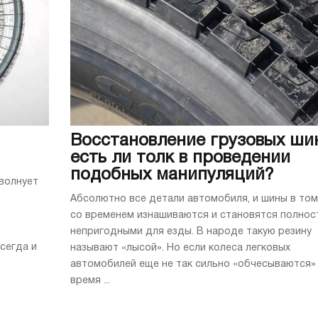
0
На выставке "Агро
автомобильные к
представили неск
новинок. Сразу дв
украинского рынка
стенде компании St
полноприводных л
коммерческих авт
системой полного .
Восстановление грузовых ши
есть ли толк в проведении
подобных манипуляций?
 волнует
Абсолютно все детали автомобиля, и шины в том
со временем изнашиваются и становятся полно
непригодными для езды. В народе такую резину
всегда и
называют «лысой». Но если колеса легковых
автомобилей еще не так сильно «обчесываются»
время ...