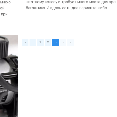
штатному колесу и требует много места для хра
зимнюю
багажнике. И здесь есть два варианта: либо ...
ной
 при
«
‹
1
2
3
›
»