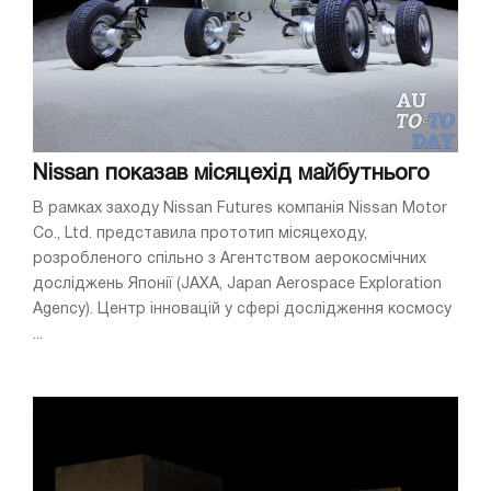
Nissan показав місяцехід майбутнього
В рамках заходу Nissan Futures компанія Nissan Motor
Co., Ltd. представила прототип місяцеходу,
розробленого спільно з Агентством аерокосмічних
досліджень Японії (JAXA, Japan Aerospace Exploration
Agency). Центр інновацій у сфері дослідження космосу
...