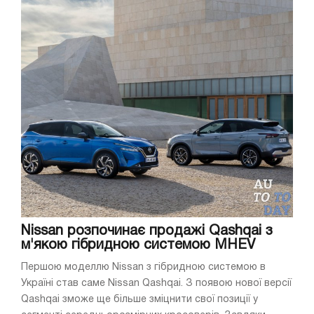
Nissan розпочинає продажі Qashqai з
м'якою гібридною системою MHEV
Першою моделлю Nissan з гібридною системою в
Україні став саме Nissan Qashqai. З появою нової версії
Qashqai зможе ще більше зміцнити свої позиції у