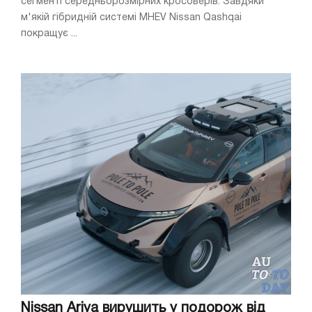
сегменті середньорозмірних кросоверів. Завдяки
м'якій гібридній системі MHEV Nissan Qashqai
покращує ...
Nissan Ariya вирушить у подорож від