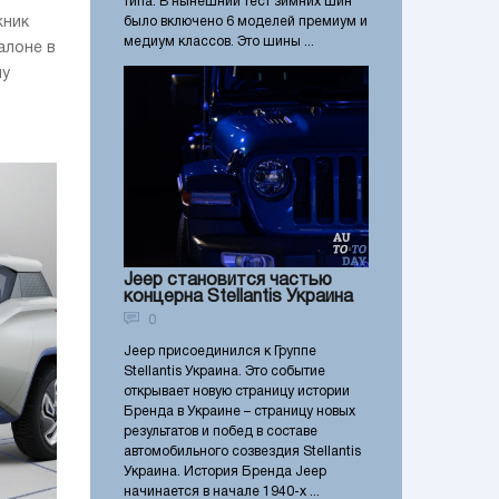
типа. В нынешний тест зимних шин
жник
было включено 6 моделей премиум и
медиум классов. Это шины ...
алоне в
му
Jeep становится частью
концерна Stellantis Украина
0
Jeep присоединился к Группе
Stellantis Украина. Это событие
открывает новую страницу истории
Бренда в Украине – страницу новых
результатов и побед в составе
автомобильного созвездия Stellantis
Украина. История Бренда Jeep
начинается в начале 1940-х ...