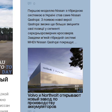
0
Першою моделлю Nissan з гібридною
системою в Україні став саме Nissan
Qashqai. З появою нової версії
Qashqai зможе ще більше зміцнити
свої позиції у сегменті
середньорозмірних кросоверів.
Завдяки м'якій гібридній системі
MHEV Nissan Qashqai покращує ...
ный
дской
Volvo и Northvolt открывают
новый завод по
ожно
производству
Ниссан
аккумуляторов
ешная