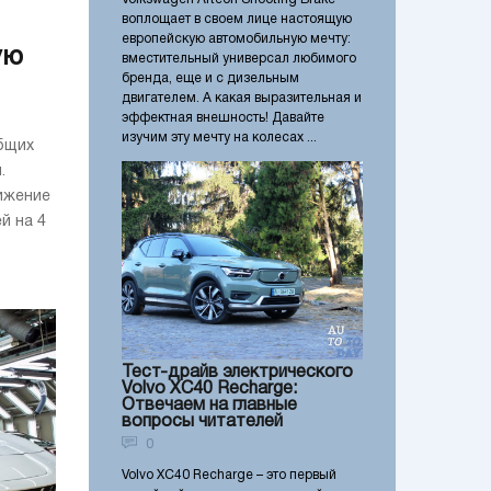
воплощает в своем лице настоящую
европейскую автомобильную мечту:
ую
вместительный универсал любимого
бренда, еще и с дизельным
двигателем. А какая выразительная и
эффектная внешность! Давайте
изучим эту мечту на колесах ...
бщих
.
ижение
й на 4
Тест-драйв электрического
Volvo XC40 Recharge:
Отвечаем на главные
вопросы читателей
0
Volvo XC40 Recharge – это первый