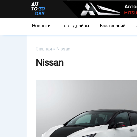
Новости
Тест-драйвы
База знаний
Главная
»
Nissan
Nissan