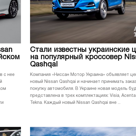
ssan
Стали известны украинские 
ийском
на популярный кроссовер Nis
Qashqai
в с нее
Компания «Ниссан Мотор Украина» объявляет це
й
новый Nissan Qashqai и начинает принимать зака
ком
покупку автомобиля. В Украине новая модель бу
представлена в трех комплектациях: Visia, Acenta
ти
Tekna. Каждый новый Nissan Qashqai вне ...