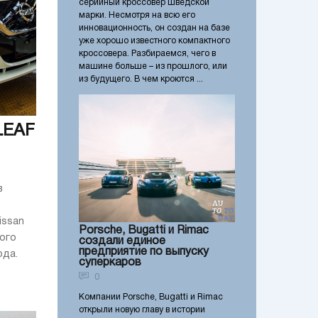
серийный кроссовер шведской
марки. Несмотря на всю его
инновационность, он создан на базе
уже хорошо известного компактного
кроссовера. Разбираемся, чего в
машине больше – из прошлого, или
из будущего. В чем кроются ...
LEAF
в
issan
Porsche, Bugatti и Rimac
ого
создали единое
предприятие по выпуску
ода.
суперкаров
0
Компании Porsche, Bugatti и Rimac
открыли новую главу в истории