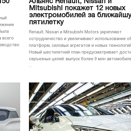
150
Альянс Renault, Nissan и
Mitsubishi покажет 12 новых
электромобилей за ближайш
ный
пятилетку
ижение
была
Renault, Nissan и Mitsubishi Motors укрепляют
а всего
сотрудничество и увеличивают использование о
изводство
платформ, силовых агрегатов и новых технологий
Новый шестилетний план предусматривает дост
серъезных целей: выпуск более 9 млн автомобиле
...