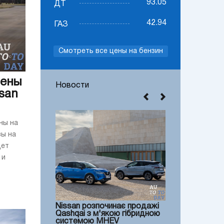
93.05
ДТ
42.94
ГАЗ
Смотреть все цены на бензин
цены
Новости
san
ны на
зы на
дет
 и
Nissan розпочинає продажі
Qashqai з м'якою гібридною
системою MHEV