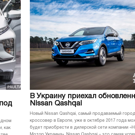
В Украину приехал обновлен
 под
Nissan Qashqai
Новый Nissan Qashqai, самый продаваемый горо
кроссовер в Европе, уже в октябре 2017 года м
одном
будет приобрести в дилерской сети компании «
, как
Мотор Украина». Nissan Qashqai – это самая усп
стве