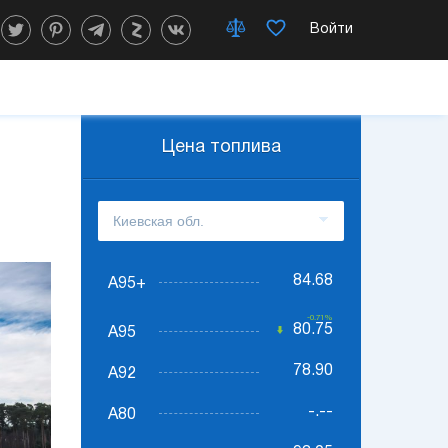
Войти
Цена топлива
84.68
А95+
-0.71%
80.75
А95
78.90
А92
-.--
А80