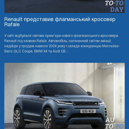
Renault представив флагманський кросовер
Rafale
У світі відбулася світова прем’єра нового флагманського кросовера
Renault під назвою Rafale. Автомобіль, натхненний світом авіації,
надійде у продаж навесні 2024 року і складе конкуренцію Mercedes-
Benz GLC Coupe, BMW X4 та Audi Q5 ...