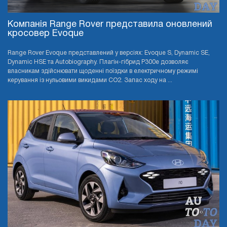
Компанія Range Rover представила оновлений
кросовер Evoque
Range Rover Evoque представлений у версіях: Evoque S, Dynamic SE,
Dynamic HSE та Autobiography. Плагін-гібрид P300e дозволяє
власникам здійснювати щоденні поїздки в електричному режимі
керування із нульовими викидами CO2. Запас ходу на ...