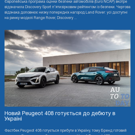
Європейська програма оцінки безпеки автомобілів (Euro NCAP) вкотре
відзначила Discovery Sport п’ятизірковим рейтингом із безпеки. Чергова
відзнака доповнює низку попередніх нагород Land Rover: усі доступні
на ринку моделі Range Rover, Discovery ...
Новий Peugeot 408 готується до дебюту в
Україні
Фастбек Peugeot 408 готується прибути в Україну, тому Бренд готовий