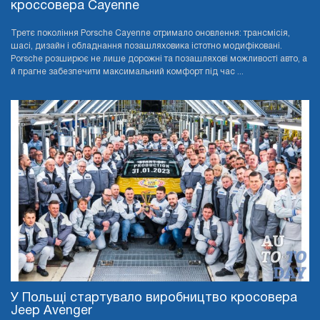
кроссовера Cayenne
Третє покоління Porsche Cayenne отримало оновлення: трансмісія,
шасі, дизайн і обладнання позашляховика істотно модифіковані.
Porsche розширює не лише дорожні та позашляхові можливості авто, а
й прагне забезпечити максимальний комфорт під час ...
У Польщі стартувало виробництво кросовера
Jeep Avenger