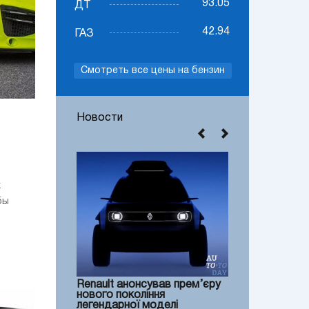
93.05
ДТ
42.94
ГАЗ
Смотреть все цены на бензин
Новости
х
бы
Renault анонсував прем’єру
нового покоління
легендарної моделі