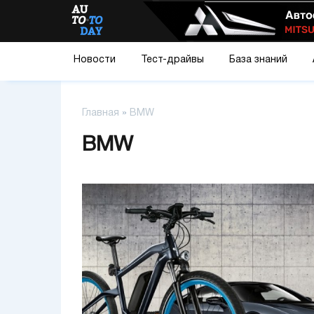
Новости
Тест-драйвы
База знаний
Главная
»
BMW
BMW