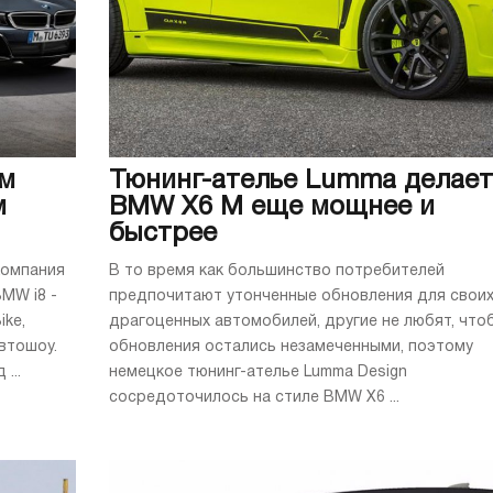
ым
Тюнинг-ателье Lumma делает
м
BMW X6 M еще мощнее и
быстрее
компания
В то время как большинство потребителей
MW i8 -
предпочитают утонченные обновления для свои
ike,
драгоценных автомобилей, другие не любят, что
втошоу.
обновления остались незамеченными, поэтому
...
немецкое тюнинг-ателье Lumma Design
сосредоточилось на стиле BMW X6 ...