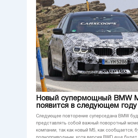
Новый супермощный BMW 
появится в следующем году
Следующее повторение суперседана BMW бу
представлять собой важный поворотный мом
компании, так как новый M5, как сообщается, 
полноприводным, хотя версия RWD еще будет