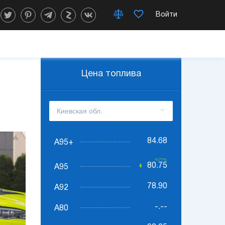
Войти
Цена топлива
84.68
А95+
-0.71%
80.75
А95
78.90
А92
-.--
А80