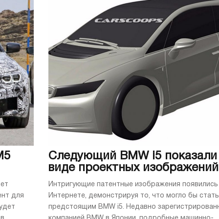
M5
Следующий BMW i5 показали
виде проектных изображений
дет
Интригующие патентные изображения появились
ент для
Интернете, демонстрируя то, что могло бы стать
будет
предстоящим BMW i5. Недавно зарегистрирован
 в
компанией BMW в Японии, подробные машинно-