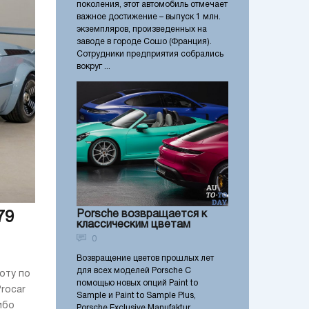
поколения, этот автомобиль отмечает
важное достижение – выпуск 1 млн.
экземпляров, произведенных на
заводе в городе Сошо (Франция).
Сотрудники предприятия собрались
вокруг ...
Porsche возвращается к
79
классическим цветам
0
Возвращение цветов прошлых лет
для всех моделей Porsche С
оту по
помощью новых опций Paint to
rocar
Sample и Paint to Sample Plus,
ибо
Porsche Exclusive Manufaktur