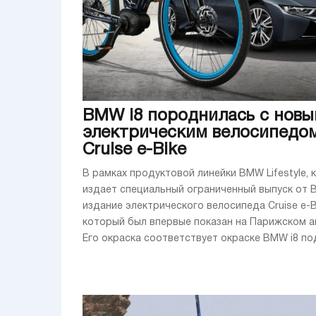
BMW i8 породнилась с нов
электрическим велосипедо
Cruise e-Bike
В рамках продуктовой линейки BMW Lifestyle, 
издает специальный ограниченный выпуск от B
издание электрического велосипеда Cruise e-B
который был впервые показан на Парижском а
Его окраска соответствует окраске BMW i8 под 