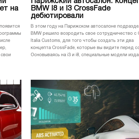
ий
Парижский автосалон: конце
ет на
BMW i8 и i3 CrossFade
дебютировали
 появится
В этом году на Парижском автосалоне подразде
программы
BMW решило возродить свое сотрудничество с 
числе
Italia Customs, для того чтобы создать эти два
ер,
концепта CrossFade, которые вы видите перед с
 свои
Основываясь на i3 и i8, специальные модели издан