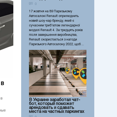
0
17 жовтня на 89 Паризькому
Автосалоні Renault оприлюднить
новий шоу-кар бренду, який є
сучасним триб’ютом легендарної
моделі Renault 4. За тридцять років
після завершення виробництва,
Renault скористається з нагоди
Паризького Автосалону 2022, щоб ...
 в
 в
В Украине заработал чат-
бот, который поможет
арендовать и сдавать
ные
места на частных паркингах