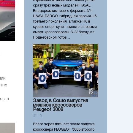
3 февраля в Киеве состоялся дебют
сразу трех новых моделей HAVAL.
Внедорожник нового формата 3/4 -
HAVAL DARGO, гибридная версия Н6
третьего поколения, а также Н6 в
кузове спорт-купе – вместе с новыми
смарт-кроссоверами SUV-бренд из
Поднебесной готов ...
я
нии
стно
огла
Завод в Сошо выпустил
миллион кроссоверов
Peugeot 3008
0
Всего через пять лет после запуска
кроссовера PEUGEOT 3008 второго