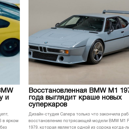
 BMW
Восстановленная BMW M1 19
у и
года выглядит краше новых
суперкаров
епт,
Дизайн-студия Canepa только что закончила раб
6 в ярком
восстановлению потрясающей модели BMW M1 P
 без
1979, которая является одной из сорока когда-л