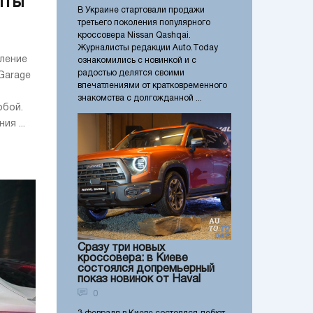
пты
В Украине стартовали продажи
третьего поколения популярного
кроссовера Nissan Qashqai.
Журналисты редакции Auto.Today
ление
ознакомились с новинкой и с
радостью делятся своими
Garage
впечатлениями от кратковременного
знакомства с долгожданной ...
обой.
ия ...
Сразу три новых
кроссовера: в Киеве
состоялся допремьерный
показ новинок от Haval
0