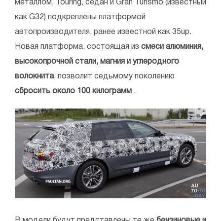
металлом. Touring, седан и Gran Turismo (известный
как G32) подкреплены платформой
автопроизводителя, ранее известной как 35up.
Новая платформа, состоящая из
смеси алюминия,
высокопрочной стали, магния и углеродного
волокнита
, позволит седьмому поколению
сбросить около 100 килограмм
.
В модели будут представлены те же
бензиновые и