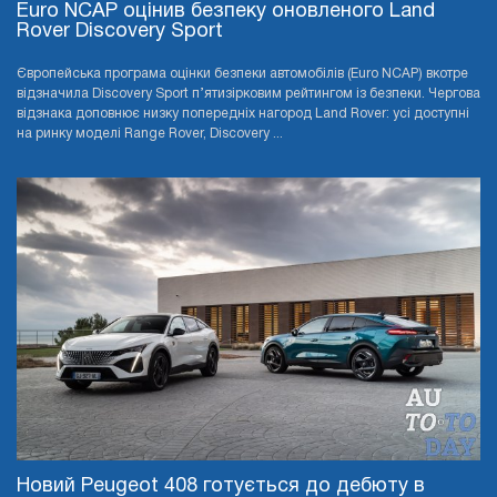
Euro NCAP оцінив безпеку оновленого Land
Rover Discovery Sport
Європейська програма оцінки безпеки автомобілів (Euro NCAP) вкотре
відзначила Discovery Sport п’ятизірковим рейтингом із безпеки. Чергова
відзнака доповнює низку попередніх нагород Land Rover: усі доступні
на ринку моделі Range Rover, Discovery ...
Новий Peugeot 408 готується до дебюту в