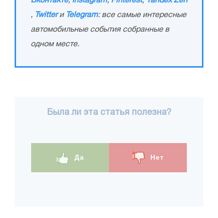
Вконтакте
,
Instagram
,
Pinterest
,
Yandex Zen
,
Twitter
и
Telegram
: все самые интересные
автомобильные события собранные в
одном месте.
Была ли эта статья полезна?
Да
Нет