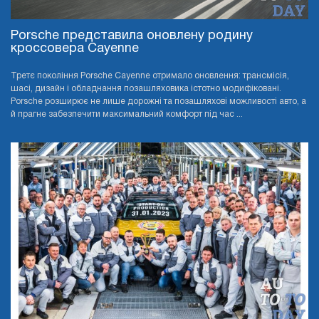
Porsche представила оновлену родину
кроссовера Cayenne
Третє покоління Porsche Cayenne отримало оновлення: трансмісія,
шасі, дизайн і обладнання позашляховика істотно модифіковані.
Porsche розширює не лише дорожні та позашляхові можливості авто, а
й прагне забезпечити максимальний комфорт під час ...