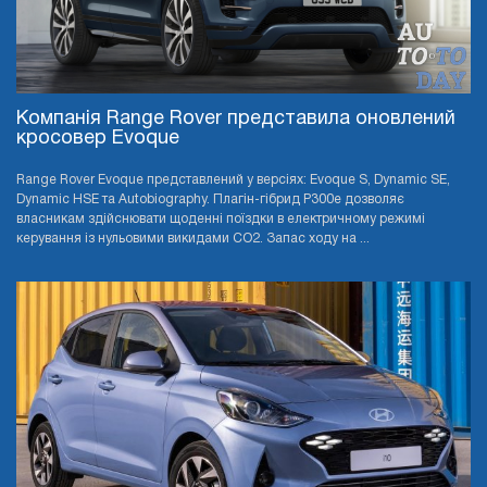
Компанія Range Rover представила оновлений
кросовер Evoque
Range Rover Evoque представлений у версіях: Evoque S, Dynamic SE,
Dynamic HSE та Autobiography. Плагін-гібрид P300e дозволяє
власникам здійснювати щоденні поїздки в електричному режимі
керування із нульовими викидами CO2. Запас ходу на ...