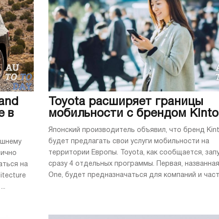
and
Toyota расширяет границы
е в
мобильности с брендом Kinto
Японский производитель объявил, что бренд Kin
будет предлагать свои услуги мобильности на
ешнему
территории Европы. Toyota, как сообщается, зап
лично
сразу 4 отдельных программы. Первая, названная
аться на
One, будет предназначаться для компаний и частн
itecture
..