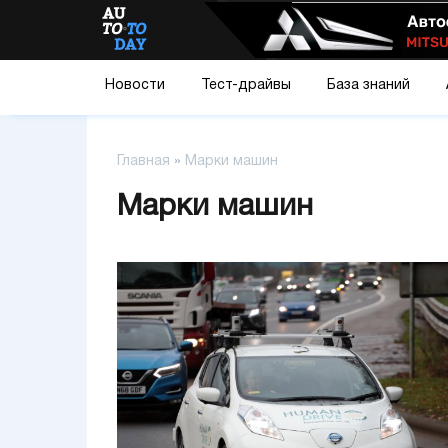
Новости
Тест-драйвы
База знаний
Главная
»
Марки машин
Марки машин