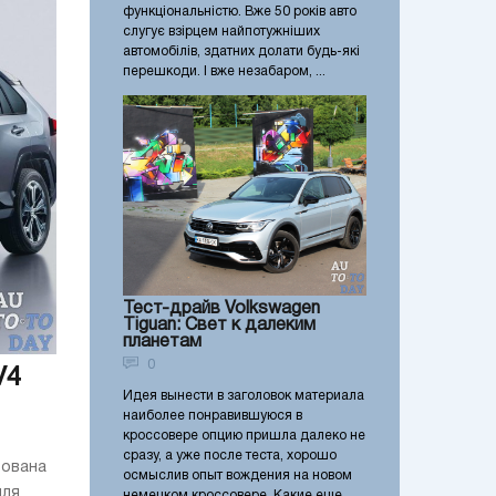
функціональністю. Вже 50 років авто
слугує взірцем найпотужніших
автомобілів, здатних долати будь-які
перешкоди. І вже незабаром, ...
Тест-драйв Volkswagen
Tiguan: Свет к далеким
планетам
0
V4
Идея вынести в заголовок материала
наиболее понравившуюся в
кроссовере опцию пришла далеко не
сразу, а уже после теста, хорошо
тована
осмыслив опыт вождения на новом
иля
немецком кроссовере. Какие еще