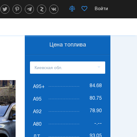
Войти
Цена топлива
84.68
А95+
80.75
А95
78.90
А92
-.--
А80
93.05