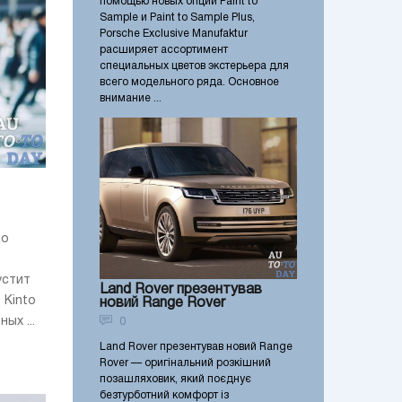
помощью новых опций Paint to
Sample и Paint to Sample Plus,
Porsche Exclusive Manufaktur
расширяет ассортимент
специальных цветов экстерьера для
всего модельного ряда. Основное
внимание ...
to
устит
Land Rover презентував
 Kinto
новий Range Rover
ых ...
0
Land Rover презентував новий Range
Rover — оригінальний розкішний
позашляховик, який поєднує
безтурботний комфорт із