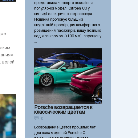
представила четверте покоління
популярної моделі Citroen C3 у
вигляді електричного кросовера.
Новинка пропонує більший
внутрішній простір для комфортного
розміщення пасажирів, вищу позицію
upe
водія за кермом (+100 мм), спрощену
...
изким
даниям
 целей
Porsche возвращается к
классическим цветам
0
Возвращение цветов прошлых лет
для всех моделей Porsche С