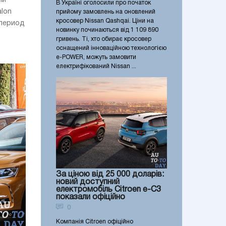
ли
В Україні оголосили про початок
alon
прийому замовлень на оновлений
кросовер Nissan Qashqai. Ціни на
 период
новинку починаються від 1 109 890
гривень. Ті, хто обирає кросовер
оснащений інноваційною технологією
e-POWER, можуть замовити
електрифікований Nissan ...
За ціною від 25 000 доларів:
новий доступний
електромобіль Citroen e-C3
показали офіційно
0
Компанія Citroen офіційно