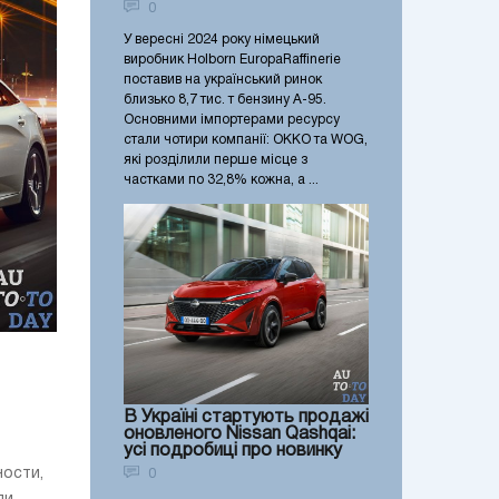
0
У вересні 2024 року німецький
виробник Holborn EuropaRaffinerie
поставив на український ринок
близько 8,7 тис. т бензину А-95.
Основними імпортерами ресурсу
стали чотири компанії: OKKO та WOG,
які розділили перше місце з
частками по 32,8% кожна, а ...
В Україні стартують продажі
оновленого Nissan Qashqai:
усі подробиці про новинку
ности,
0