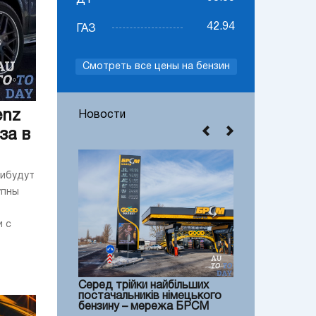
ДТ
42.94
ГАЗ
Смотреть все цены на бензин
enz
Новости
за в
рибудут
упны
и с
Серед трійки найбільших
постачальників німецького
бензину – мережа БРСМ