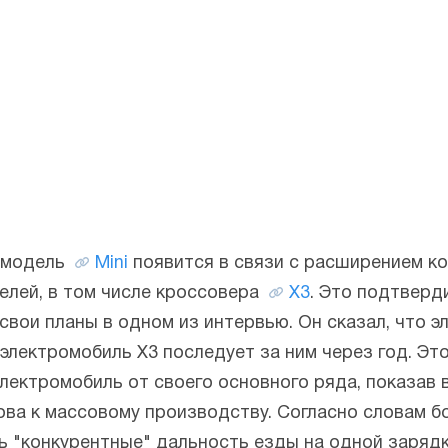
 модель
Mini
появится в связи с расширением к
елей, в том числе кроссовера
X3
. Это подтверд
вои планы в одном из интервью. Он сказал, что э
а электромобиль X3 последует за ним через год. Э
ектромобиль от своего основного ряда, показав в
това к массовому производству. Согласно словам 
ь "конкурентные" дальность езды на одной зарядк