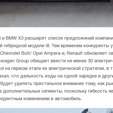
ni и BMW X3 расширят список предложений компании
 гибридной модели i8. Тем временем конкуренты 
Chevrolet Bolt/ Opel Ampera-е, Renault обновляет 
swagen Group обещает ввести не менее 30 электри
я на первом этапе их электрической стратегии, в 
казал, что дальность езды на одной зарядке и дру
удет уделять пристальное внимание тому, как рын
 дополнительные сегменты, поскольку гибкость я
цедентным изменениям в автомобиль.