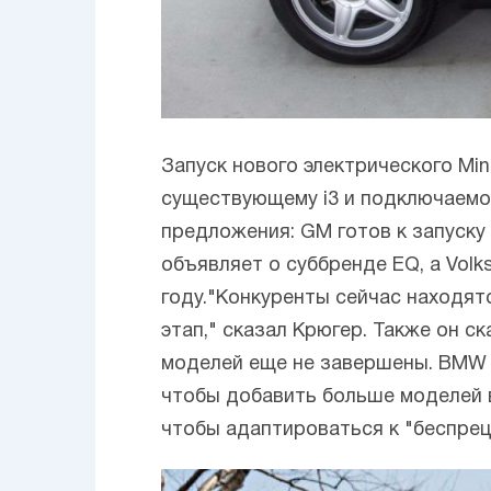
Запуск нового электрического Mi
существующему i3 и подключаемой
предложения: GM готов к запуску 
объявляет о суббренде EQ, а Volk
году."Конкуренты сейчас находятс
этап," сказал Крюгер. Также он с
моделей еще не завершены. BMW б
чтобы добавить больше моделей в
чтобы адаптироваться к "беспре