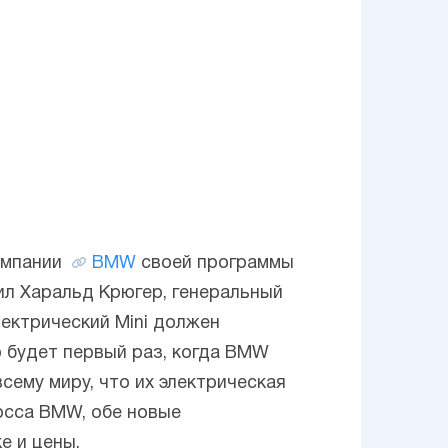
омпании
BMW
своей программы
ил Харальд Крюгер, генеральный
лектрический Mini должен
то будет первый раз, когда BMW
сему миру, что их электрическая
босса BMW, обе новые
е и цены.