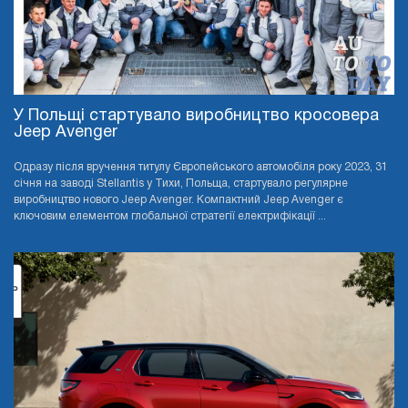
У Польщі стартувало виробництво кросовера
Jeep Avenger
Одразу після вручення титулу Європейського автомобіля року 2023, 31
січня на заводі Stellantis у Тихи, Польща, стартувало регулярне
виробництво нового Jeep Avenger. Компактний Jeep Avenger є
ключовим елементом глобальної стратегії електрифікації ...