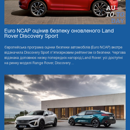
Euro NCAP оцінив безпеку оновленого Land
Rover Discovery Sport
Європейська програма оцінки безпеки автомобілів (Euro NCAP) вкотре
відзначила Discovery Sport п’ятизірковим рейтингом із безпеки. Чергова
відзнака доповнює низку попередніх нагород Land Rover: усі доступні
на ринку моделі Range Rover, Discovery ...