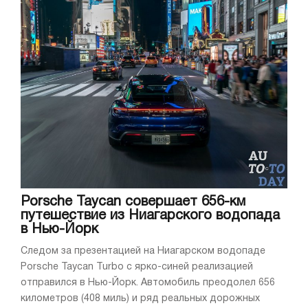
Porsche Taycan совершает 656-км
путешествие из Ниагарского водопада
в Нью-Йорк
Следом за презентацией на Ниагарском водопаде
Porsche Taycan Turbo с ярко-синей реализацией
отправился в Нью-Йорк. Автомобиль преодолел 656
километров (408 миль) и ряд реальных дорожных