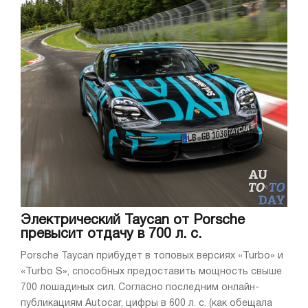
Электрический Taycan от Porsche
превысит отдачу в 700 л. с.
Porsche Taycan прибудет в топовых версиях «Turbo» и
«Turbo S», способных предоставить мощность свыше
700 лошадиных сил. Согласно последним онлайн-
публикациям Autocar, цифры в 600 л. с. (как обещала