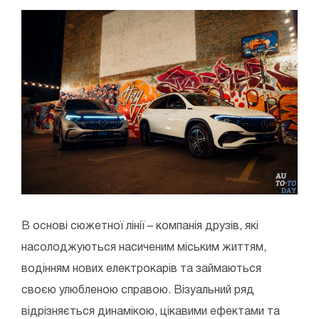
В основі сюжетної лінії – компанія друзів, які
насолоджуються насиченим міським життям,
водінням нових електрокарів та займаються
своєю улюбленою справою. Візуальний ряд
відрізняється динамікою, цікавими ефектами та