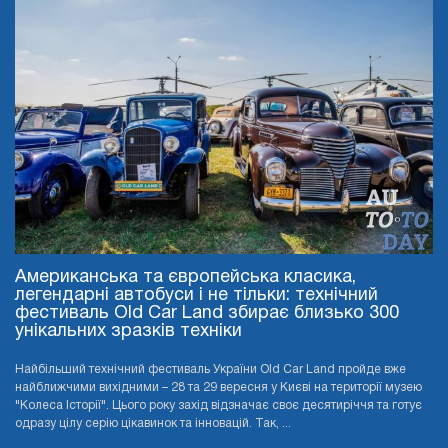
Американська та європейська класика,
легендарні автобуси і не тільки: технічний
фестиваль Old Car Land збирає близько 300
унікальних зразків техніки
Найбільший технічний фестиваль України Old Car Land пройде вже
найближчими вихідними – 28 та 29 вересня у Києві на території музею
"Колеса Історії". Цього року захід відзначає своє десятиріччя та готує
одразу цілу серію цікавинок та інновацій. Так, ...