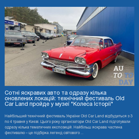
Сотні яскравих авто та одразу кілька
оновлених локацій: технічний фестиваль Old
Car Land пройде у музеї "Колеса Історії"
Найбільший технічний фестиваль України Old Car Land відбудеться з 3
по 4 травня у Києві. Цього року організатори Old Car Land підготували
одразу кілька тематичних експозицій. Найбільш яскрава частина
фестивалю – це підбірка легенд світового ...