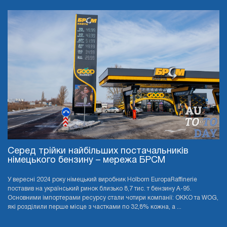
Серед трійки найбільших постачальників
німецького бензину – мережа БРСМ
У вересні 2024 року німецький виробник Holborn EuropaRaffinerie
поставив на український ринок близько 8,7 тис. т бензину А-95.
Основними імпортерами ресурсу стали чотири компанії: OKKO та WOG,
які розділили перше місце з частками по 32,8% кожна, а ...