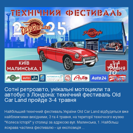
Сотні ретроавто, унікальні мотоцикли та
автобус з Лондона: технічний фестиваль Old
Car Land пройде 3-4 травня
Найбільший технічний фестиваль України Old Car Land відбудеться вже
найближчими вихідними, 3 та 4 травня, на території технічного музею
"Колеса Історії" у столиці за адресою вул. Малинська, 1. Найбільш
яскрава частина фестивалю – це експозиція ...