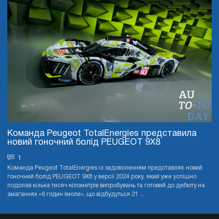
Команда Peugeot TotalEnergies представила
новий гоночний болід PEUGEOT 9X8
1
Команда Peugeot TotalEnergies із задоволенням представляє новий
гоночний болід PEUGEOT 9X8 у версії 2024 року, який уже успішно
подолав кілька тисяч кілометрів випробувань та готовий до дебюту на
змаганнях «6 годин Імоли», що відбудуться 21 ...