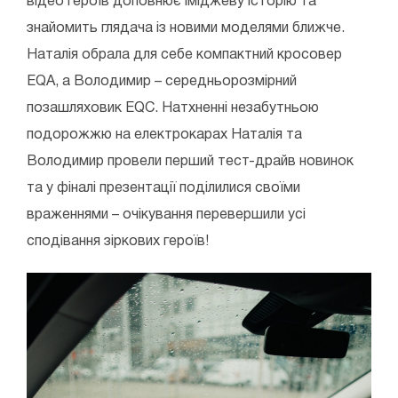
відео героїв доповнює іміджеву історію та
знайомить глядача із новими моделями ближче.
Наталія обрала для себе компактний кросовер
EQA, а Володимир – середньорозмірний
позашляховик EQC. Натхненні незабутньою
подорожжю на електрокарах Наталія та
Володимир провели перший тест-драйв новинок
та у фіналі презентації поділилися своїми
враженнями – очікування перевершили усі
сподівання зіркових героїв!