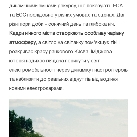
динамічними змінами ракурсу, що показують EQA
та EQC послідовно у різних умовах та сценах. Дві
різні пори доби – сонячний день та глибока ніч.
Кадри нічного міста створюють особливу чарівну
атмосферу
, а світло на світанку пом'якшує тіні і
розкриває красу ранкового Києва. Іміджева
історія надихає глядача поринути у світ
електромобільності через динаміку і настрої героїв
та наблизити до реальних відчуттів від водіння
новими електрокарами.