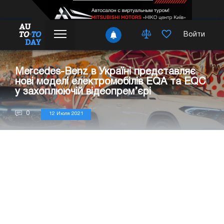
Войти
Mercedes-Benz в Україні представляє
нові моделі електромобілів EQA та EQC
у захоплюючій відеопрем’єрі
0
12 Июля 2021