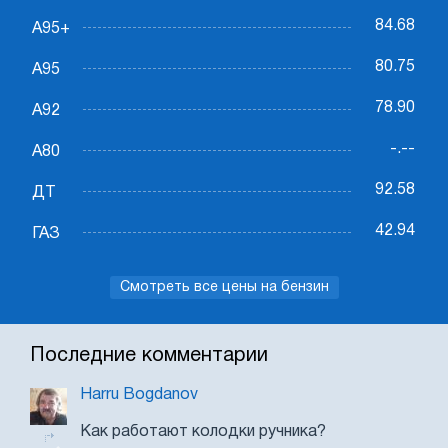
84.68
А95+
80.75
А95
78.90
А92
-.--
А80
92.58
ДТ
42.94
ГАЗ
Смотреть все цены на бензин
Последние комментарии
Harru Bogdanov
Как работают колодки ручника?