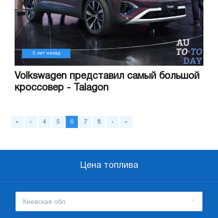
5 лет назад
Volkswagen представил самый большой
кроссовер - Talagon
«
‹
4
5
6
7
8
›
»
Цена топлива