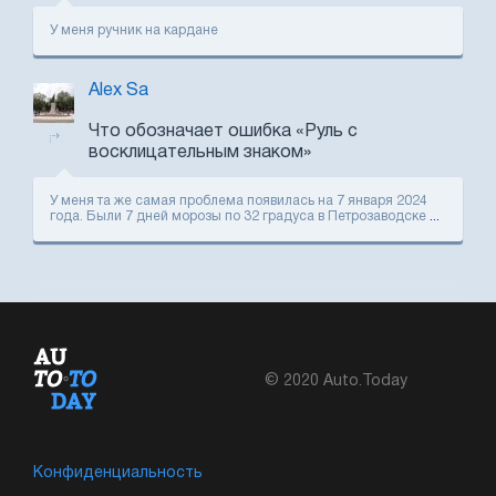
У меня ручник на кардане
Alex Sa
Что обозначает ошибка «Руль с
восклицательным знаком»
У меня та же самая проблема появилась на 7 января 2024
года. Были 7 дней морозы по 32 градуса в Петрозаводске
...
© 2020 Auto.Today
Конфиденциальность