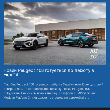
Новий Peugeot 408 готується до дебюту в
Україні
Фастбек Peugeot 408 готується прибути в Україну, тому Бренд готовий
розкрити більше подробиць про новинку. Новий Peugeot 408
побудований на основі нової генерації платформи EMP2 (Efficient
Modular Platform 2), яка дозволяє створювати автомобілі з ...