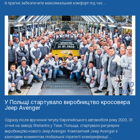
й прагне забезпечити максимальний комфорт під час ...
У Польщі стартувало виробництво кросовера
Jeep Avenger
Одразу після вручення титулу Європейського автомобіля року 2023, 31
січня на заводі Stellantis у Тихи, Польща, стартувало регулярне
виробництво нового Jeep Avenger. Компактний Jeep Avenger є
ключовим елементом глобальної стратегії електрифікації ...