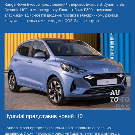
Range Rover Evoque представлений у версіях: Evoque S, Dynamic SE,
Dynamic HSE та Autobiography. Плагін-гібрид P300e дозволяє
власникам здійснювати щоденні поїздки в електричному режимі
керування із нульовими викидами CO2. Запас ходу на ...
Hyundai представив новий i10
Hyundai Motor представила новий i10 зі свіжим та оновленим
дизайном. У комплектацію моделі увійшли елементи мультимедіа,