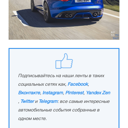
Подписывайтесь на наши ленты в таких
социальных сетях как,
Facebook
,
Вконтакте
,
Instagram
,
Pinterest
,
Yandex Zen
,
Twitter
и
Telegram
: все самые интересные
автомобильные события собранные в
одном месте.