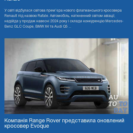
У світі відбулася світова прем’єра нового флагманського кросовера
Renault під назвою Rafale. Автомобіль, натхненний світом авіації,
надійде у продаж навесні 2024 року і складе конкуренцію Mercedes-
Benz GLC Coupe, BMW X4 та Audi Q5 ...
Компанія Range Rover представила оновлений
кросовер Evoque