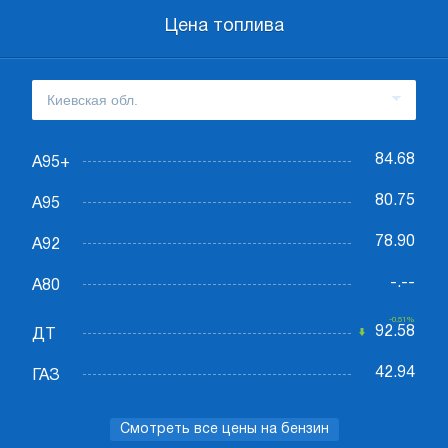
Цена топлива
84.68
А95+
80.75
А95
78.90
А92
-.--
А80
-0.51%
92.58
ДТ
42.94
ГАЗ
Смотреть все цены на бензин