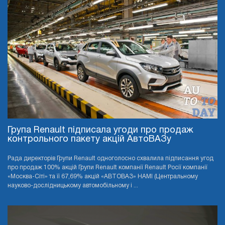
Група Renault підписала угоди про продаж
контрольного пакету акцій АвтоВАЗу
Рада директорів Групи Renault одноголосно схвалила підписання угод
про продаж 100% акцій Групи Renault компанії Renault Росії компанії
«Москва-Сіті» та її 67,69% акцій «АВТОВАЗ» НАМІ (Центральному
науково-дослідницькому автомобільному і ...