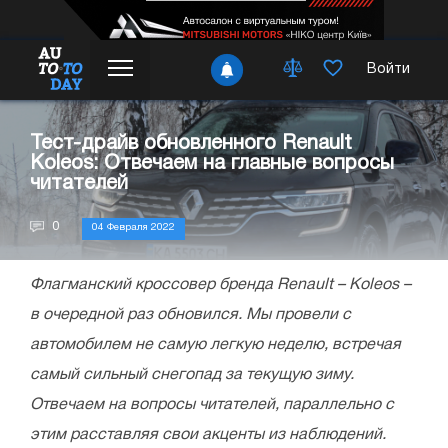
Войти
Тест-драйв обновленного Renault
Koleos: Отвечаем на главные вопросы
читателей
0
04 Февраля 2022
Флагманский кроссовер бренда
Renault
– Koleos –
в очередной раз обновился. Мы провели с
автомобилем не самую легкую неделю, встречая
самый сильный снегопад за текущую зиму.
Отвечаем на вопросы читателей, параллельно с
этим расставляя свои акценты из наблюдений.