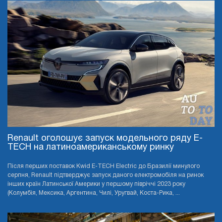
Renault оголошує запуск модельного ряду E-
TECH на латиноамериканському ринку
Після перших поставок Kwid E-TECH Electric до Бразилії минулого
серпня, Renault підтверджує запуск даного електромобіля на ринок
інших країн Латинської Америки у першому півріччі 2023 року
(Колумбія, Мексика, Аргентина, Чилі, Уругвай, Коста-Рика, ...