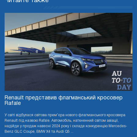
Читайте также
Renault представив флагманський кросовер
Rafale
У світі відбулася світова прем’єра нового флагманського кросовера
Renault під назвою Rafale. Автомобіль, натхненний світом авіації,
надійде у продаж навесні 2024 року і складе конкуренцію Mercedes-
Benz GLC Coupe, BMW X4 та Audi Q5 ...