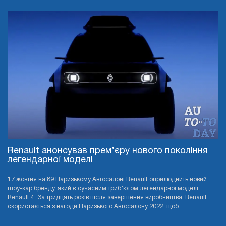
Renault анонсував прем’єру нового покоління
легендарної моделі
17 жовтня на 89 Паризькому Автосалоні Renault оприлюднить новий
шоу-кар бренду, який є сучасним триб’ютом легендарної моделі
Renault 4. За тридцять років після завершення виробництва, Renault
скористається з нагоди Паризького Автосалону 2022, щоб ...