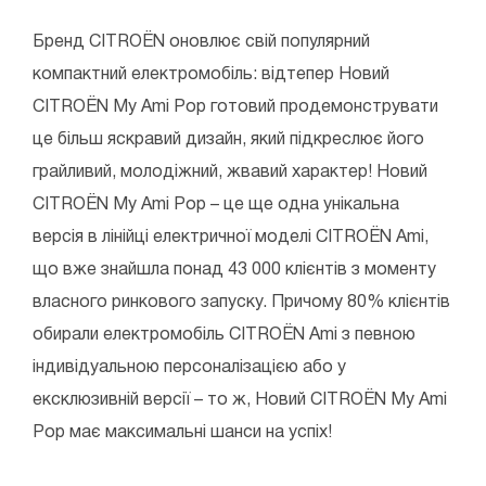
Бренд CITROЁN оновлює свій популярний
компактний електромобіль: відтепер Новий
CITROЁN My Ami Pop готовий продемонструвати
це більш яскравий дизайн, який підкреслює його
грайливий, молодіжний, жвавий характер! Новий
CITROЁN My Ami Pop – це ще одна унікальна
версія в лінійці електричної моделі CITROЁN Ami,
що вже знайшла понад 43 000 клієнтів з моменту
власного ринкового запуску. Причому 80% клієнтів
обирали електромобіль CITROЁN Ami з певною
індивідуальною персоналізацією або у
ексклюзивній версії – то ж, Новий CITROЁN My Ami
Pop має максимальні шанси на успіх!