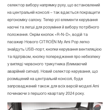
селектор вибору напрямку руху, що встановлений
на центральній консолі – так вдається покращити
ергономіку салону. Тепер усі елементи керування
наочні та легші для розуміння й вибору потрібного
положення. Окрім кнопок «R-N-D», водій та
пасажир Нового CITROЁN My Ami Pop легко
знайдуть USB-порт, кнопки керування вентиляцією
та підігрівом, кнопку попередження про небезпеку
у вигляді червоного трикутника (блимаючий
аварійний сигнал). Новий селектор керування, що
розміщений на центральній консолі, буде
запроваджений також для всіх версій моделі Ami
починаючи з першого кварталу 2024 року.