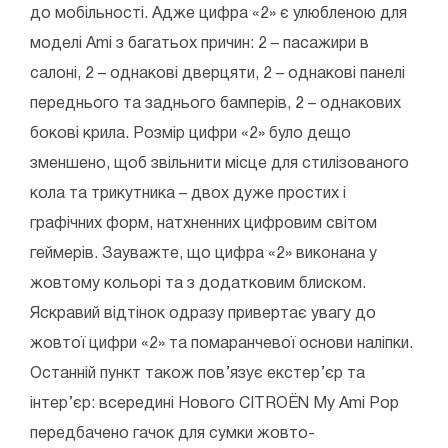
до мобільності. Адже цифра «2» є улюбленою для
моделі Ami з багатьох причин: 2 – пасажири в
салоні, 2 – однакові дверцяти, 2 – однакові панелі
переднього та заднього бамперів, 2 – однакових
бокові крила. Розмір цифри «2» було дещо
зменшено, щоб звільнити місце для стилізованого
кола та трикутника – двох дуже простих і
графічних форм, натхненних цифровим світом
геймерів. Зауважте, що цифра «2» виконана у
жовтому кольорі та з додатковим блиском.
Яскравий відтінок одразу привертає увагу до
жовтої цифри «2» та помаранчевої основи наліпки.
Останній пункт також пов’язує екстер’єр та
інтер’єр: всередині Нового CITROЁN My Ami Pop
передбачено гачок для сумки жовто-