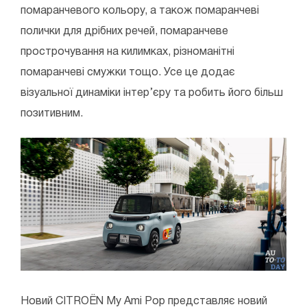
помаранчевого кольору, а також помаранчеві
полички для дрібних речей, помаранчеве
прострочування на килимках, різноманітні
помаранчеві смужки тощо. Усе це додає
візуальної динаміки інтер’єру та робить його більш
позитивним.
Новий CITROЁN My Ami Pop представляє новий