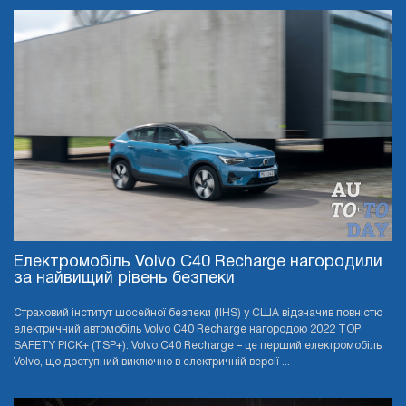
Електромобіль Volvo C40 Recharge нагородили
за найвищий рівень безпеки
Страховий інститут шосейної безпеки (IIHS) у США відзначив повністю
електричний автомобіль Volvo C40 Recharge нагородою 2022 TOP
SAFETY PICK+ (TSP+). Volvo C40 Recharge – це перший електромобіль
Volvo, що доступний виключно в електричній версії ...