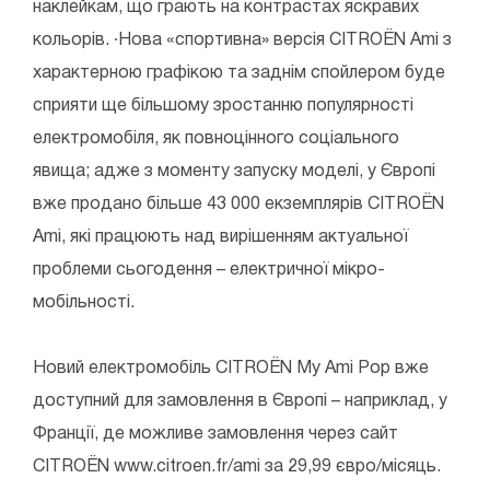
наклейкам, що грають на контрастах яскравих
кольорів. ∙Нова «спортивна» версія CITROЁN Ami з
характерною графікою та заднім спойлером буде
сприяти ще більшому зростанню популярності
електромобіля, як повноцінного соціального
явища; адже з моменту запуску моделі, у Європі
вже продано більше 43 000 екземплярів CITROЁN
Ami, які працюють над вирішенням актуальної
проблеми сьогодення – електричної мікро-
мобільності.
Новий електромобіль CITROЁN My Ami Pop вже
доступний для замовлення в Європі – наприклад, у
Франції, де можливе замовлення через сайт
CITROЁN www.citroen.fr/ami за 29,99 євро/місяць.