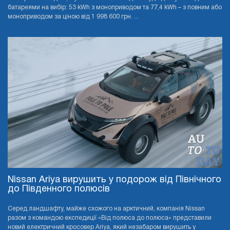
батареями на вибір: 53 kWh з моноприводом та 77,4 kWh – з повним або
моноприводом за ціною від 1 998 600 грн. ...
Nissan Ariya вирушить у подорож від Північного
до Південного полюсів
Серед ландшафту, майже схожого на арктичний, компанія Nissan
разом з командою експедиції «Від полюса до полюса» представили
новий електричний кросовер Ariya, який незабаром вирушить у