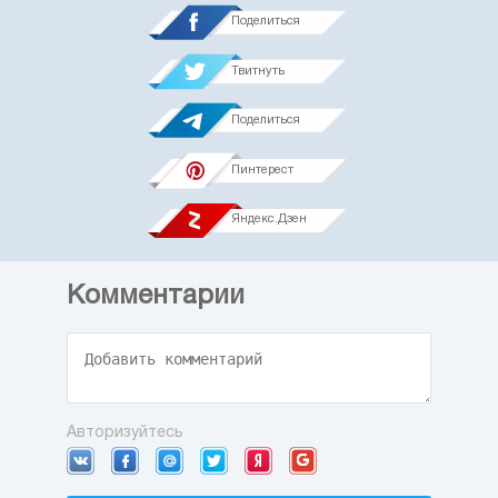
Поделиться
Твитнуть
Поделиться
Пинтерест
Яндекс.Дзен
Комментарии
Авторизуйтесь