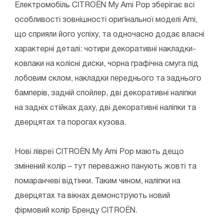
Електромобіль CITROЁN My Ami Pop зберігає всі
особливості зовнішності оригінальної моделі Ami,
що сприяли його успіху, та одночасно додає власні
характерні деталі: чотири декоративні накладки-
ковпаки на колісні диски, чорна графічна смуга під
лобовим склом, накладки переднього та заднього
бамперів, задній спойлер, дві декоративні наліпки
на задніх стійках даху, дві декоративні наліпки та
дверцятах та порогах кузова.
Нові лівреї CITROЁN My Ami Pop мають дещо
змінений колір – тут переважно панують жовті та
помаранчеві відтінки. Таким чином, наліпки на
дверцятах та вікнах демонструють новий
фірмовий колір Бренду CITROЁN.