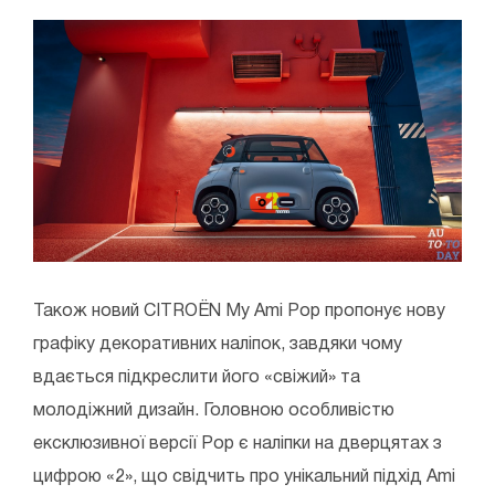
Також новий CITROЁN My Ami Pop пропонує нову
графіку декоративних наліпок, завдяки чому
вдається підкреслити його «свіжий» та
молодіжний дизайн. Головною особливістю
ексклюзивної версії Pop є наліпки на дверцятах з
цифрою «2», що свідчить про унікальний підхід Ami