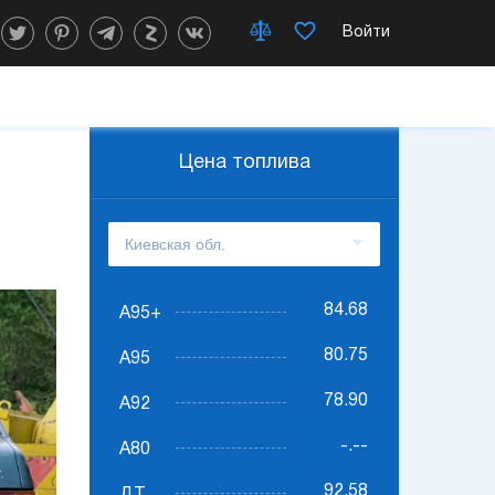
Войти
Цена топлива
84.68
А95+
80.75
А95
78.90
А92
-.--
А80
92.58