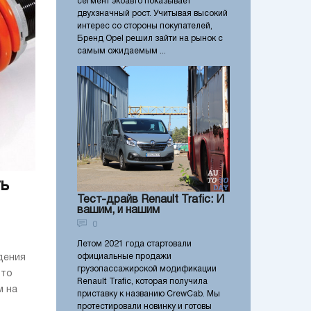
сегмент экоавто показывает
двухзначный рост. Учитывая высокий
интерес со стороны покупателей,
Бренд Opel решил зайти на рынок с
самым ожидаемым ...
ть
Тест-драйв Renault Trafic: И
вашим, и нашим
0
Летом 2021 года стартовали
официальные продажи
дения
грузопассажирской модификации
это
Renault Trafic, которая получила
м на
приставку к названию СrewCab. Мы
протестировали новинку и готовы