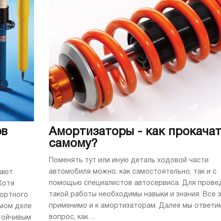
ов
Амортизаторы - как прокача
самому?
Поменять тут или иную деталь ходовой части
автомобиля можно, как самостоятельно, так и с
рают
помощью специалистов автосервиса. Для прове
Хотя
такой работы необходимы навыки и знания. Все 
портного
применимо и к амортизаторам. Далее мы ответи
амом деле
вопрос, как ...
стойчивым