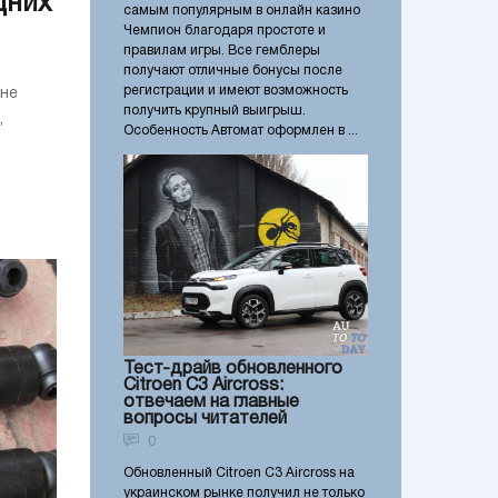
дних
самым популярным в онлайн казино
Чемпион благодаря простоте и
правилам игры. Все гемблеры
получают отличные бонусы после
регистрации и имеют возможность
лне
получить крупный выигрыш.
,
Особенность Автомат оформлен в ...
Тест-драйв обновленного
Citroen C3 Aircross:
отвечаем на главные
вопросы читателей
0
Обновленный Citroen C3 Aircross на
украинском рынке получил не только