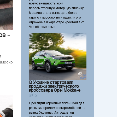
новую внешность, но и
пересмотренную моторную линейку.
Машина стала выглядеть более
строго и взросло, но нашло ли это
отражение в характере «рестайла»?
Что обновилось в ...
в -
и
 широко
В Украине стартовали
продажи электрического
кроссовера Opel Моkkа-е
0
Opel видит огромный потенциал для
развития продаж электромобилей на
рынке Украины. Из года в год