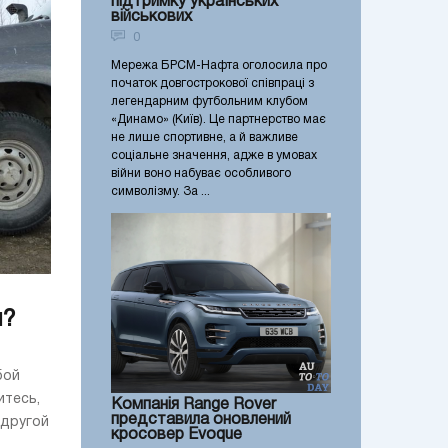
підтримку українських
військових
0
Мережа БРСМ-Нафта оголосила про
початок довгострокової співпраці з
легендарним футбольним клубом
«Динамо» (Київ). Це партнерство має
не лише спортивне, а й важливе
соціальне значення, адже в умовах
війни воно набуває особливого
символізму. За ...
и?
бой
итесь,
Компанія Range Rover
представила оновлений
 другой
кросовер Evoque