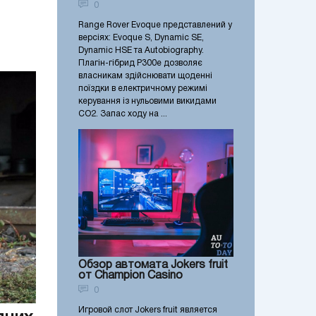
0
Range Rover Evoque представлений у
версіях: Evoque S, Dynamic SE,
Dynamic HSE та Autobiography.
Плагін-гібрид P300e дозволяє
власникам здійснювати щоденні
поїздки в електричному режимі
керування із нульовими викидами
CO2. Запас ходу на ...
Обзор автомата Jokers fruit
от Champion Casino
0
Игровой слот Jokers fruit является