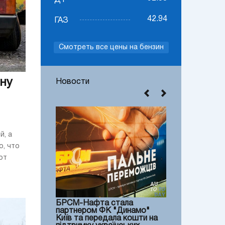
ДТ
42.94
ГАЗ
Смотреть все цены на бензин
ну
Новости
й, а
о, что
от
БРСМ-Нафта стала
партнером ФК "Динамо"
Київ та передала кошти на