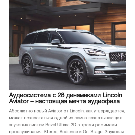
Аудиосистема с 28 динамиками Lincoln
Aviator – настоящая мечта аудиофила
Абсолютно новый Aviator от Lincoln, как утверждается,
может похвастаться одной из самых захватывающих
звуковых систем Revel Ultima 3D с тремя режимами
прослушивания: Stereo, Audience и On-Stage. Звуковая