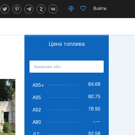
Войти
Цена топлива
84.68
А95+
80.75
А95
78.90
А92
-.--
А80
92.58