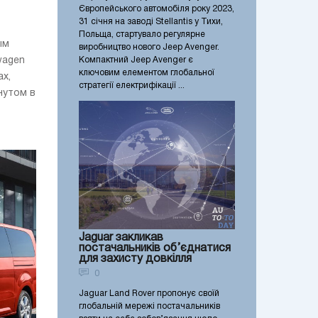
Європейського автомобіля року 2023,
31 січня на заводі Stellantis у Тихи,
Польща, стартувало регулярне
ым
виробництво нового Jeep Avenger.
Компактний Jeep Avenger є
wagen
ключовим елементом глобальної
ах,
стратегії електрифікації ...
нутом в
Jaguar закликав
постачальників об’єднатися
для захисту довкілля
0
Jaguar Land Rover пропонує своїй
глобальній мережі постачальників