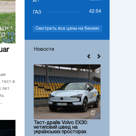
ДТ
42.94
ГАЗ
Смотреть все цены на бензин
uar
Новости
вым
 тест в
 лет.
ть.
..
Тест-драйв Volvo EX30:
нетиповий швед на
українських просторах