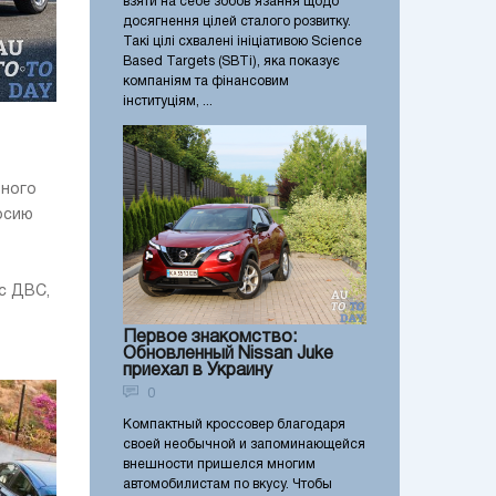
взяти на себе зобов’язання щодо
досягнення цілей сталого розвитку.
Такі цілі схвалені ініціативою Science
Based Targets (SBTi), яка показує
компаніям та фінансовим
інституціям, ...
ьного
рсию
с ДВС,
Первое знакомство:
Обновленный Nissan Juke
приехал в Украину
0
Компактный кроссовер благодаря
своей необычной и запоминающейся
внешности пришелся многим
автомобилистам по вкусу. Чтобы