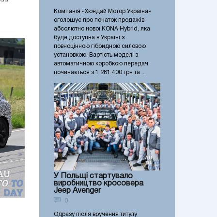
Компанія «Хюндай Мотор Україна»
оголошує про початок продажів
абсолютно нової KONA Hybrid, яка
буде доступна в Україні з
повноцінною гібридною силовою
установкою. Вартість моделі з
автоматичною коробкою передач
починається з 1 281 400 грн та ...
У Польщі стартувало
виробництво кросовера
Jeep Avenger
0
Одразу після вручення титулу