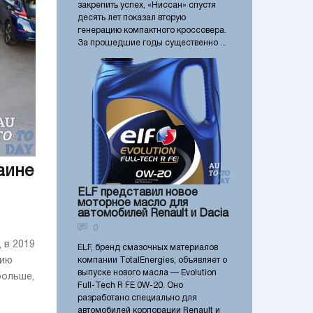
закрепить успех, «Ниссан» спустя
десять лет показал вторую
генерацию компактного кроссовера.
За прошедшие годы существенно ...
аине
ELF представил новое
моторное масло для
автомобилей Renault и Dacia
0
 в 2019
ELF, бренд смазочных материалов
цию
компании TotalEnergies, объявляет о
выпуске нового масла — Evolution
больше,
Full-Tech R FE 0W-20. Оно
разработано специально для
автомобилей корпорации Renault и