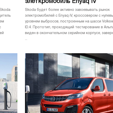
элеткромобиль Enyaq iV
 Skoda
Skoda будет более активно завоевывать рынок
дитель
электромобилей с Enyaq iV, кроссовером с нулев
нем
уровнем выбросов, построенным на шасси Volks
с
ID.4. Прототип, проходящий тестирование в Альп
ей
виден в окончательном серийном корпусе, завер
...