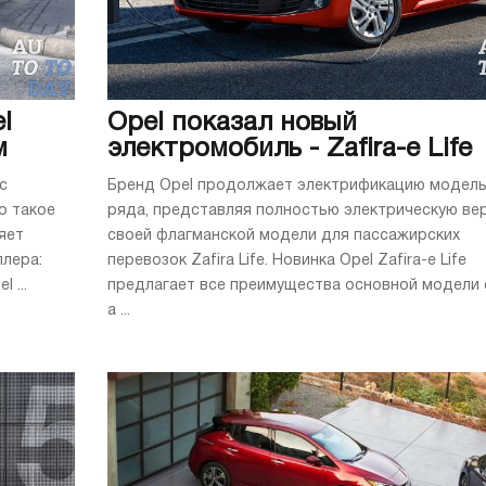
l
Opel показал новый
м
электромобиль - Zafira-e Life
с
Бренд Opel продолжает электрификацию модел
о такое
ряда, представляя полностью электрическую ве
яет
своей флагманской модели для пассажирских
ллера:
перевозок Zafira Life. Новинка Opel Zafira-e Life
 ...
предлагает все преимущества основной модели 
а ...