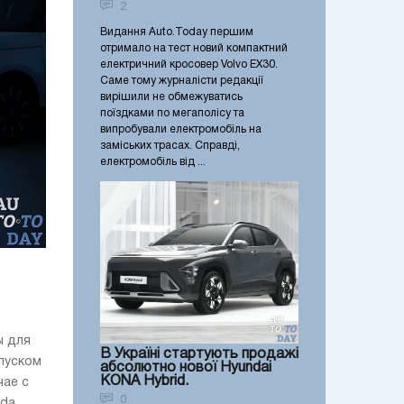
2
Видання Auto.Today першим
отримало на тест новий компактний
електричний кросовер Volvo EX30.
Саме тому журналісти редакції
вирішили не обмежуватись
поїздками по мегаполісу та
випробували електромобіль на
заміських трасах. Справді,
електромобіль від ...
ы для
В Україні стартують продажі
апуском
абсолютно нової Hyundai
KONA Hybrid.
чае с
0
nda