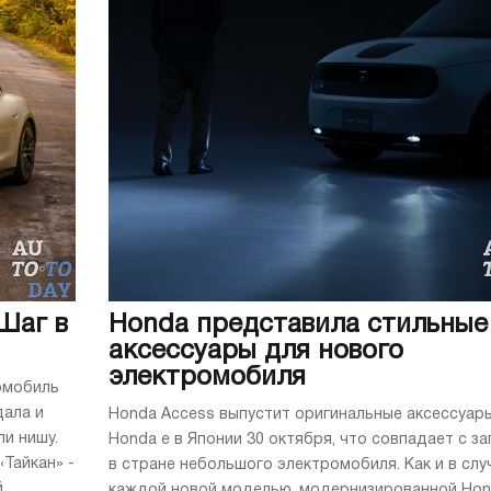
 Шаг в
Honda представила стильные
аксессуары для нового
электромобиля
ромобиль
дала и
Honda Access выпустит оригинальные аксессуар
и нишу.
Honda e в Японии 30 октября, что совпадает с з
«Тайкан» -
в стране небольшого электромобиля. Как и в слу
...
каждой новой моделью, модернизированной Ho