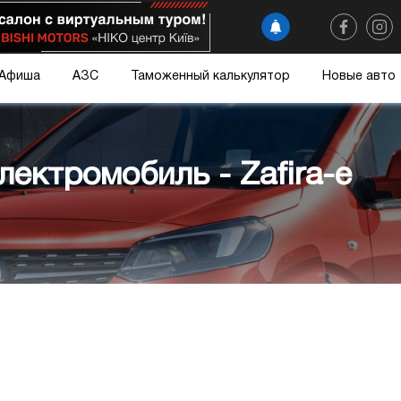
Афиша
АЗС
Таможенный калькулятор
Новые авто
лектромобиль - Zafira-e