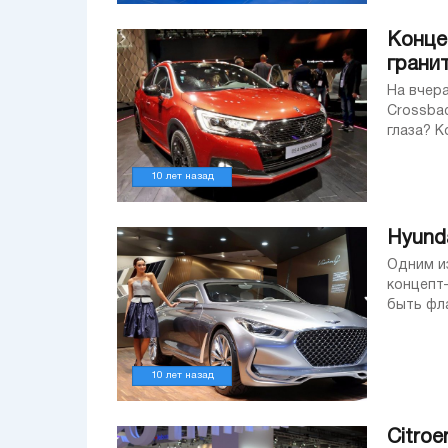
Конце
грани
На вчер
Crossback от
глаза? 
вариация
10 лет назад
Hyund
Одним и
концепт-
быть фл
детищем
10 лет назад
Citro