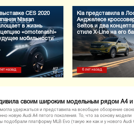
выставке CES 2020
Kia представила в Ло
пания Nissan
Анджелесе кроссове
площает в жизнь
Seltos и два концепта
нцепцию «omotenashi»
стиле X-Line на его б
будущее мобильности
лет назад
6 лет назад
удивила своим широким модельным рядом А4 и
 смогла удержаться и представила на всеобщее обозрение сво
но новую Audi A4 пятого поколения. То, что за основу модели
В Україні впе
 подобрали платформу MLB Evo (такую же как и у нового Audi 
дрифтова об’
Bentayga) говорит о многом. Также к ...
одразу двох к