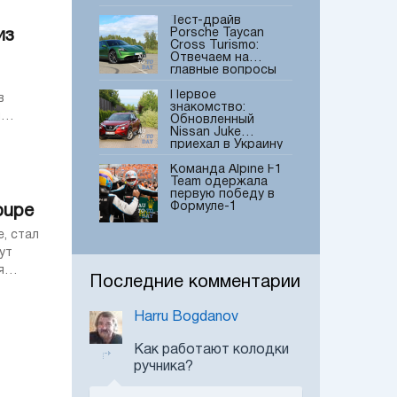
Тест-драйв
Porsche Taycan
из
Cross Turismo:
Отвечаем на
главные вопросы
читателей
Первое
знакомство:
я
Обновленный
Nissan Juke
приехал в Украину
Команда Alpine F1
Team одержала
первую победу в
Формуле-1
oupe
, стал
В Україні відбулась
ут
прем'єра
спортивного
я
Последние комментарии
кросовера Cupra
Formentor
Harru Bogdanov
Hyundai IONIQ 5:
объявлены
украинские цены и
Как работают колодки
комплектации
ручника?
В Україні вперше