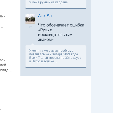
відбулась
У меня ручник на кардане
дрифтова
об’єднана гонка
одразу двох класів
Alex Sa
ный
Euro NCAP оцінив
безпеку
Что обозначает ошибка
оновленого Land
«Руль с
Rover Discovery
Sport
восклицательным
знаком»
Новий Peugeot 408
готується до
дебюту в Україні
У меня та же самая проблема
появилась на 7 января 2024 года.
Были 7 дней морозы по 32 градуса
вой
в Петрозаводске
...
Завод в Сошо
илей
выпустил миллион
кроссоверов
ыглядит
Peugeot 3008
Jeep становится
частью концерна
Stellantis Украина
Тест-драйв
Porsche Taycan
в
Cross Turismo: