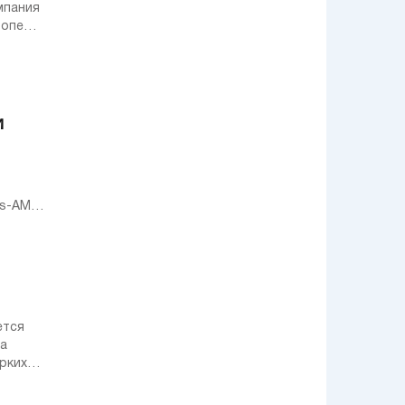
Отвечаем на
мпания
главные вопросы
ропе
читателей
Первое
знакомство:
Обновленный
Nissan Juke
приехал в Украину
Команда Alpine F1
и
Team одержала
первую победу в
Формуле-1
В Україні відбулась
es-AMG
прем'єра
спортивного
кросовера Cupra
Formentor
Hyundai IONIQ 5:
объявлены
украинские цены и
комплектации
ется
ра
В Україні вперше
відбулась
рких
дрифтова
об’єднана гонка
одразу двох класів