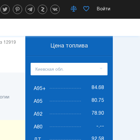
Войти
из 12919
Цена топлива
84.68
А95+
огии
80.75
А95
78.90
А92
-.--
А80
92.58