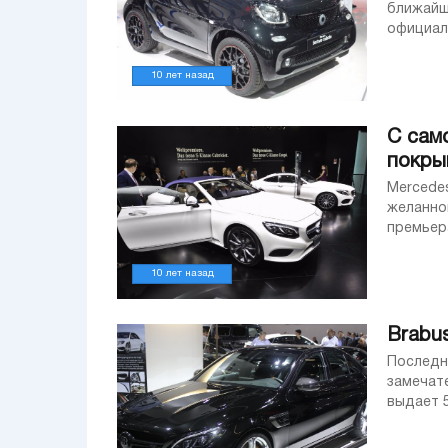
ближайш
официал
начнется
10 лет назад
С сам
покры
Mercede
желанно
премьер
S63 4Mat
10 лет назад
Brabu
Последн
замечат
выдает 5
поклонни