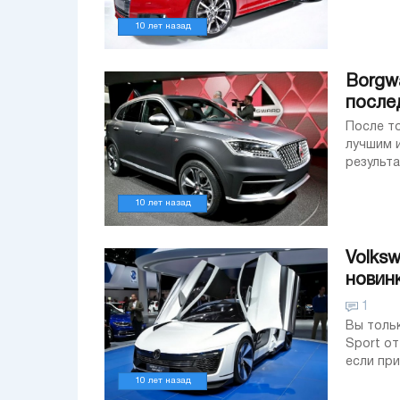
10 лет назад
Borgw
после
После того как, с помо
лучшим 
результат! Уже весной следующего года, нов
во Франк
10 лет назад
Volksw
новин
1
Вы только посмот
Sport от Volksw
если при
высоким 
10 лет назад