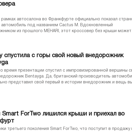
овера
 в рамках автосалона во Франкфурте официально показал стран
 автомобиль под названием Cactus M. Вдохновленный
жником из прошлого MEHARI, этот кроссовер без крыши может
ваться «на всех типах местности и в любых ...
ey спустила с горы свой новый внедорожник
yga
 во время презентации спустил с импровизированной вершины с
недорожник Bentayga. Да, британский производитель автомоб
ьно представил свой первый в истории внедорожник и вещь в
плохо. Описанный как самый ...
 Smart ForTwo лишился крыши и приехал во
фурт
ки третьего поколения Smart ForTwo, что поступит в продажу 