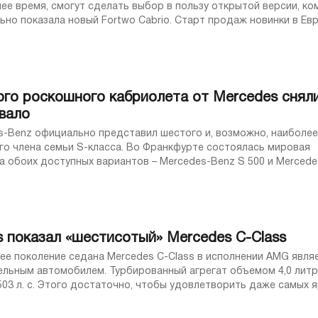
ее время, смогут сделать выбор в пользу открытой версии, ко
ьно показала новый Fortwo Cabrio. Старт продаж новинки в Ев
 в феврале 2016 года. ...
ого роскошного кабриолета от Mercedes снял
вало
s-Benz официально представил шестого и, возможно, наиболее
го члена семьи S-класса. Во Франкфурте состоялась мировая
а обоих доступных вариантов – Mercedes-Benz S 500 и Merced
ic. Первый роскошный четырехместный ...
s показал «шестисотый» Mercedes C-Class
ее поколение седана Mercedes C-Class в исполнении AMG явля
ельным автомобилем. Турбированный агрегат объемом 4,0 лит
03 л. с. Этого достаточно, чтобы удовлетворить даже самых я
ков марки, верно? Видимо, не ...