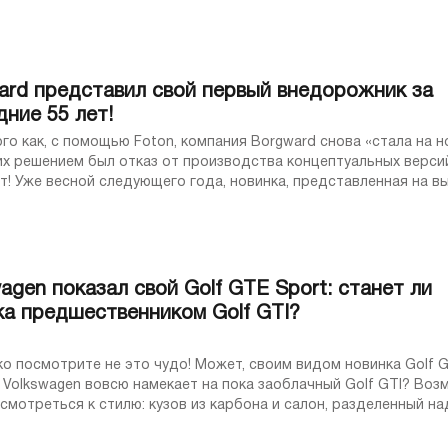
0
Вперше за історію 
відбулася об’єдна
двох класів дисцип
ard представил свой первый внедорожник за
AМ. Місто Львів бу
проведення нового
дние 55 лет!
формату гонок. В 
щью Foton, компания Borgward снова «стала на ноги»,
відбулося два івен
их решением был отказ от производства концептуальных версий
професійної ліги ...
инка, представленная на выставке
фурте, порадует ...
agen показал свой Golf GTE Sport: станет ли
ка предшественником Golf GTI?
рите не это чудо! Может, своим видом новинка Golf GTE
agen вовсю намекает на пока заоблачный Golf GTI? Возможно,
смотреться к стилю: кузов из карбона и салон, разделенный н
центральным тоннелем, ...