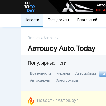
Новости
Тест-драйвы
База знаний
Главная
»
Автошоу
Автошоу Auto.Today
Популярные теги
Все новости
Украина
Автомобили
Ав
Автосалоны
Электрокары
Новости "Автошоу"