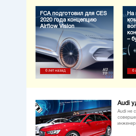
FCA подготовил для CES
На 
2020 года концепцию
ком
Airflow Vision
во
ко
– 
6 лет назад
6 
Audi 
Audi не
совершен
инженеры
Bentley 