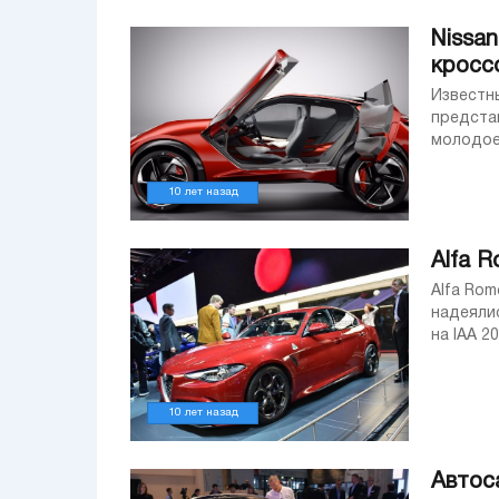
Nissa
кросс
Известн
предста
молодое 
явно ком
10 лет назад
Alfa 
Alfa Ro
надеялис
на IAA 2
баварско
10 лет назад
Автос