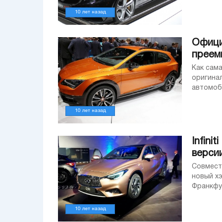
10 лет назад
Офици
преем
Как сам
оригинально:
автомобиль, 
такую же
10 лет назад
Infin
верси
Совместно с Mercedes-Benz Nissan выпустил обще
новый хэ
Франкфурте. В конструкции автомобиля инженер
MFA, кот
10 лет назад