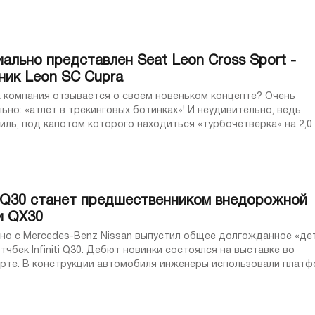
ально представлен Seat Leon Cross Sport -
ник Leon SC Cupra
а компания отзывается о своем новеньком концепте? Очень
 «атлет в трекинговых ботинках»! И неудивительно, ведь
под капотом которого находиться «турбочетверка» на 2,0 л (
 использует Volkswagen Golf R) ...
iti Q30 станет предшественником внедорожной
и QX30
е долгожданное «детище» -
тчбек Infiniti Q30. Дебют новинки состоялся на выставке во
ы использовали платформу
орая на сегодня служит ...