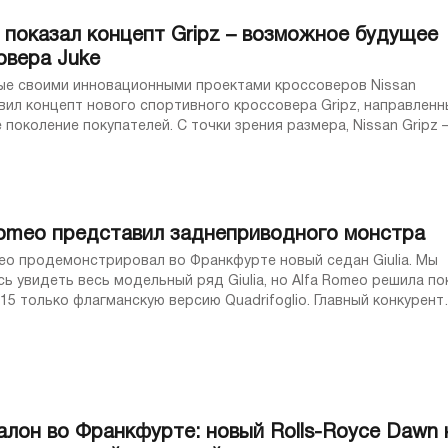
n показал концепт Gripz – возможное будущее
овера Juke
ые своими инновационными проектами кроссоверов Nissan
вил концепт нового спортивного кроссовера Gripz, направленн
поколение покупателей. С точки зрения размера, Nissan Gripz 
пактный кроссовер. Тем не менее, ...
Romeo представил заднеприводного монстра
meo продемонстрировал во Франкфурте новый седан Giulia. Мы
ь увидеть весь модельный ряд Giulia, но Alfa Romeo решила по
015 только флагманскую версию Quadrifoglio. Главный конкурент
го М3 от FCA использует ...
алон во Франкфурте: новый Rolls-Royce Dawn 