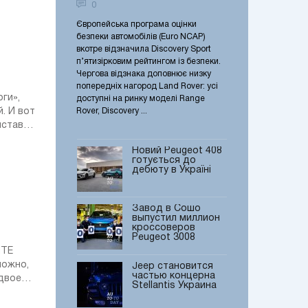
0
0
комплектации
дрифту в Україні
Європейська програма оцінки
Фастбек Peugeot 40
В Україні вперше
на гонка одразу
безпеки автомобілів (Euro NCAP)
прибути в Україну, 
відбулась
ліни - PRO та PRO-
вкотре відзначила Discovery Sport
готовий розкрити б
дрифтова
ло обране для
п’ятизірковим рейтингом із безпеки.
про новинку. Новий
об’єднана гонка
одразу двох класів
 для країни
Чергова відзнака доповнює низку
побудований на осно
один день
попередніх нагород Land Rover: усі
генерації платформи
Euro NCAP оцінив
ти: старт сезону
доступні на ринку моделі Range
Modular Platform 2),
безпеку
. И вот
Rover, Discovery ...
створювати автомобіл
оновленого Land
Rover Discovery
Sport
Новий Peugeot 408
готується до
дебюту в Україні
Завод в Сошо
выпустил миллион
кроссоверов
Peugeot 3008
Jeep становится
частью концерна
адвое
Stellantis Украина