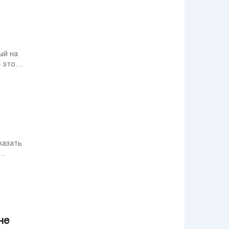
ый на
– это
казать
не