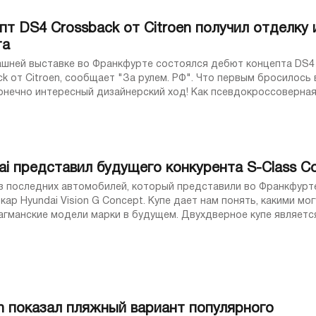
пт DS4 Crossback от Citroen получил отделку 
та
ашней выставке во Франкфурте состоялся дебют концепта DS4
 Citroen, сообщает "За рулем. РФ". Что первым бросилось в
Конечно интересный дизайнерский ход! Как псевдокроссоверна
 хэтчбека класса люкс, модель ...
ai представил будущего конкурента S-Class C
з последних автомобилей, который представили во Франкфурте
кар Hyundai Vision G Concept. Купе дает нам понять, какими мог
агманские модели марки в будущем. Двухдверное купе являетс
 команды дизайнеров из Северной ...
en показал пляжный вариант популярного