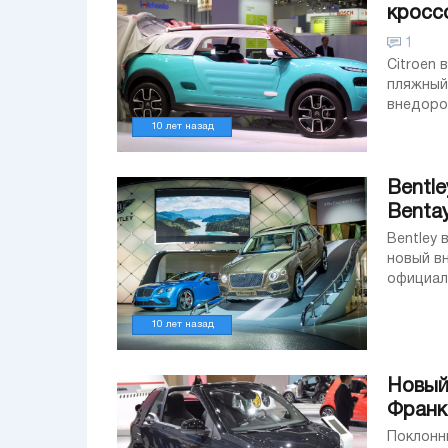
кросс
1
Citroen
пляжный
внедоро
использо
10 лет назад
Bentl
Benta
Bentley
новый в
официал
очень не
10 лет назад
Новый
Франк
Поклонни