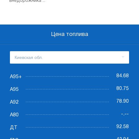
внедорожника ...
Цена топлива
84.68
А95+
80.75
А95
78.90
А92
-.--
А80
92.58
ДТ