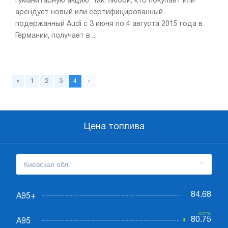
гуманитарную акцию. Так, любой, кто покупает или
арендует новый или сертифицированный
подержанный Audi с 3 июня по 4 августа 2015 года в
Германии, получает в ...
«
1
2
3
4
»
Цена топлива
84.68
А95+
-0.71%
80.75
А95