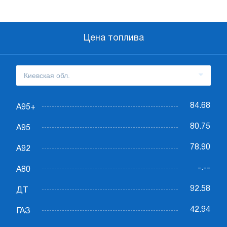
Цена топлива
84.68
А95+
80.75
А95
78.90
А92
-.--
А80
92.58
ДТ
42.94
ГАЗ