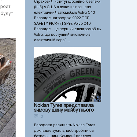
Страховий інститут шосейної безпеки
троит
(IIHS) у США відзначив повністю
електричний автомобіль Volvo C40
 будут
Recharge нагородою 2022 TOP
SAFETY PICK+ (TSP+). Volvo C40
Recharge – це перший електромобіль
Volvo, що доступний виключно в
електричній версії ...
Nokian Tyres представила
зимову шину майбутнього
0
Впродовж десятиліть Nokian Tyres
докладає зусиль, щоб зробити світ
безпечнішим. Компанії вдалося