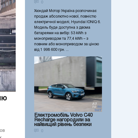
0
Хюндай Мотор Україна розпочинає
продаж абсолютно нової, повністю
електричної моделі, Hyundai IONIQ 6.
Модель буде доступна з двома
батареями на вибір: 53 kWh з
моноприводом та 77,4 kWh – з
повним або моноприводом за ціною
від 1 998 600 грн. ...
ию
Електромобіль Volvo C40
Recharge нагородили за
найвищий рівень безпеки
ров
0
х