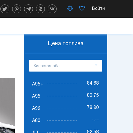
Войти
Цена топлива
84.68
А95+
80.75
А95
78.90
А92
-.--
А80
92.58