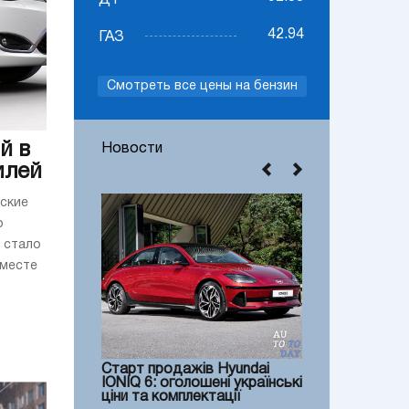
ДТ
42.94
ГАЗ
Смотреть все цены на бензин
й в
Новости
илей
еские
о
 стало
вместе
Старт продажів Hyundai
IONIQ 6: оголошені українські
ціни та комплектації