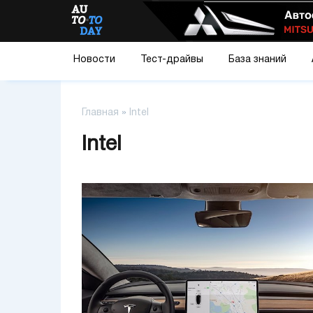
Новости
Тест-драйвы
База знаний
Главная
»
Intel
Intel