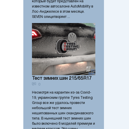
который будет представлен на
известном автосалоне AutoMobility в
Лос-Анджелесе в этом месяце.
SEVEN олицетворяет ...
Тест зимних шин 215/65R17
0
Несмотря на карантин из-за Covid-
19, украинским группе Tyres Testing
Group все же удалось провести
небольшой тест зимних
нешипованных шин скандинавского
типа. В нынешний тест зимних шин
было включено 6 моделей премиум и
медиум классов. Это шины ...