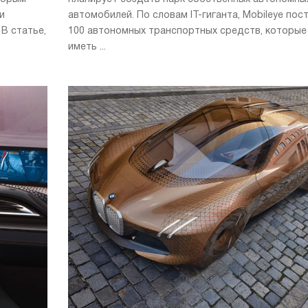
и
автомобилей. По словам IT-гиганта, Mobileye пос
В статье,
100 автономных транспортных средств, которые
иметь ...