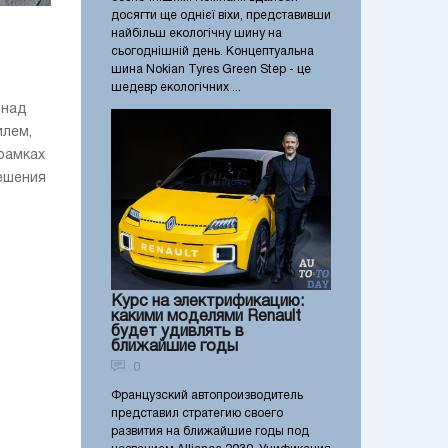
досягти ще однієї віхи, представивши
найбільш екологічну шину на
сьогоднішній день. Концептуальна
шина Nokian Tyres Green Step - це
шедевр екологічних ...
 над
лем,
 рамках
ешения
Курс на электрификацию:
какими моделями Renault
будет удивлять в
ближайшие годы
0
Французский автопроизводитель
представил стратегию своего
развития на ближайшие годы под