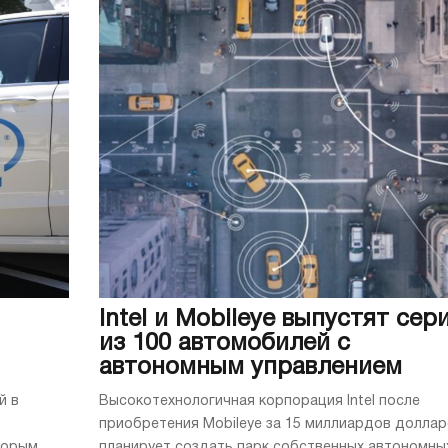
Intel и Mobileye выпустят сер
из 100 автомобилей с
автономным управлением
й в
Высокотехнологичная корпорация Intel после
приобретения Mobileye за 15 миллиардов долла
торым
планирует создать парк собственных автономны