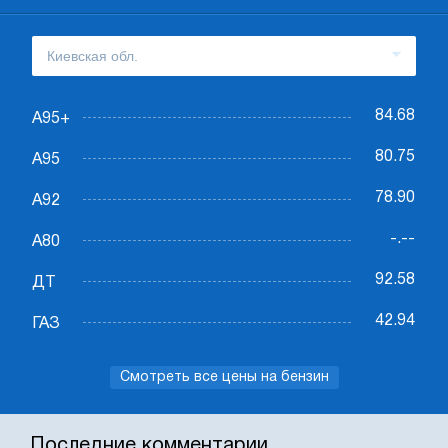
84.68
А95+
80.75
А95
78.90
А92
-.--
А80
92.58
ДТ
42.94
ГАЗ
Смотреть все цены на бензин
Последние комментарии