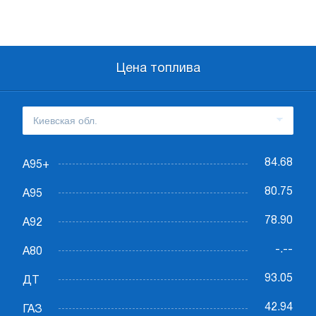
Цена топлива
84.68
А95+
80.75
А95
78.90
А92
-.--
А80
93.05
ДТ
42.94
ГАЗ