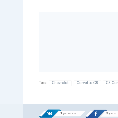
Теги:
Chevrolet
Corvette C8
C8 Cor
Поделиться
Поделит