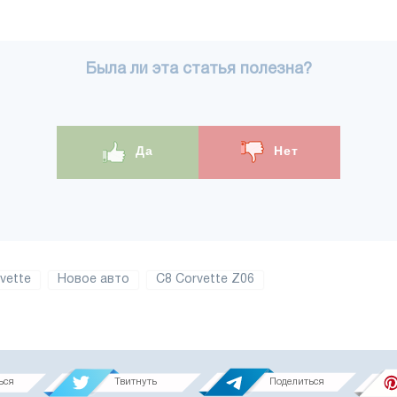
Была ли эта статья полезна?
Да
Нет
vette
Новое авто
C8 Corvette Z06
ься
Твитнуть
Поделиться