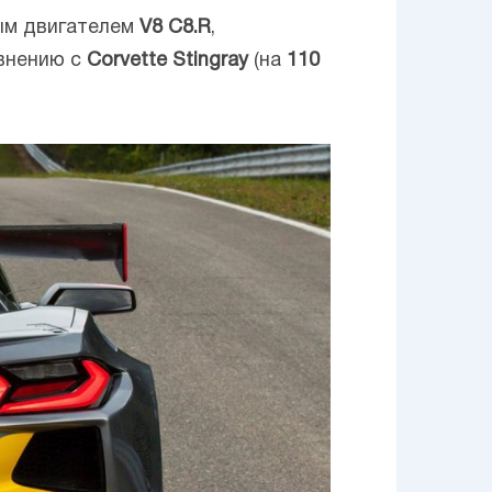
ым двигателем
V8
C8.R
,
авнению с
Corvette
Stingray
(на
110