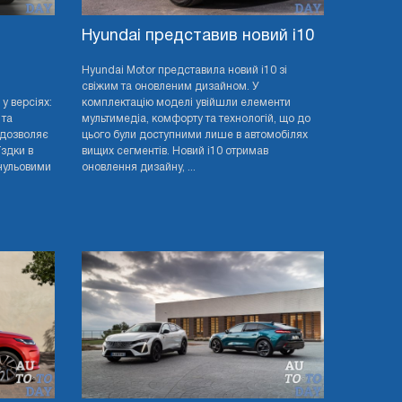
Hyundai представив новий i10
й
Hyundai Motor представила новий i10 зі
свіжим та оновленим дизайном. У
у версіях:
комплектацію моделі увійшли елементи
 та
мультимедіа, комфорту та технологій, що до
 дозволяє
цього були доступними лише в автомобілях
здки в
вищих сегментів. Новий i10 отримав
нульовими
оновлення дизайну, ...