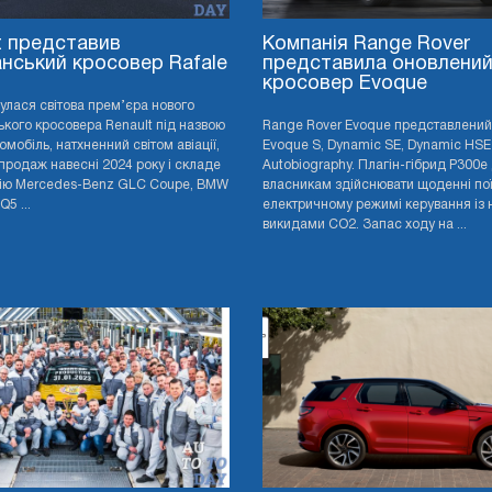
t представив
Компанія Range Rover
нський кросовер Rafale
представила оновлени
кросовер Evoque
дбулася світова прем’єра нового
кого кросовера Renault під назвою
Range Rover Evoque представлений 
томобіль, натхненний світом авіації,
Evoque S, Dynamic SE, Dynamic HSE
продаж навесні 2024 року і складе
Autobiography. Плагін-гібрид P300e
ію Mercedes-Benz GLC Coupe, BMW
власникам здійснювати щоденні пої
Q5 ...
електричному режимі керування із 
викидами CO2. Запас ходу на ...