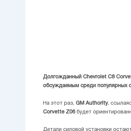
Долгожданный Chevrolet C8 Corvet
обсуждаемым среди популярных о
На этот раз,
GM
Authority
, ссылая
Corvette Z06
будет ориентированн
Детали силовой установки остаю