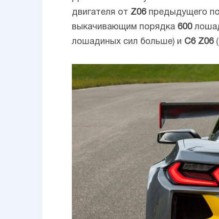
двигателя от
Z06
предыдущего по
выкачивающим порядка
600
лошад
лошадиных сил больше) и
C6
Z06