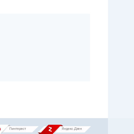
Пинтерест
Яндекс.Дзен