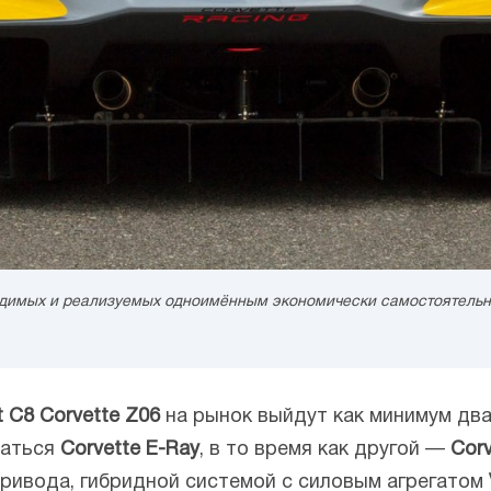
водимых и реализуемых одноимённым экономически самостоятель
t C8 Corvette Z06
на рынок выйдут как минимум дв
ваться
Corvette
E-Ray
, в то время как другой —
Corv
ривода, гибридной системой с силовым агрегатом