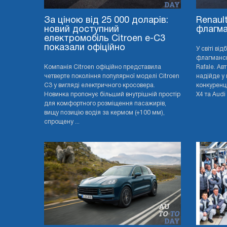
За ціною від 25 000 доларів:
Renaul
новий доступний
флагма
електромобіль Citroen e-C3
показали офіційно
У світі ві
флагмансь
Компанія Citroen офіційно представила
Rafale. Ав
четверте покоління популярної моделі Citroen
надійде у 
C3 у вигляді електричного кросовера.
конкуренц
Новинка пропонує більший внутрішній простір
X4 та Audi 
для комфортного розміщення пасажирів,
вищу позицію водія за кермом (+100 мм),
спрощену ...