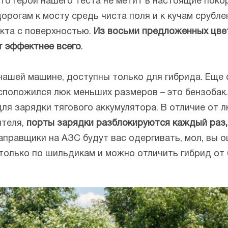
 что герой нашего теста не метит в настоящие пок
орогам к мосту средь чиста поля и к кучам срубл
кта с поверхностью.
Из восьми предложенных цвет
т эффектнее всего
.
 нашей машине, доступны только для гибрида. Еще
асположился люк меньших размеров – это бензобак.
ля зарядки тягового аккумулятора. В отличие от 
ителя,
порты зарядки разблокируются каждый раз,
заправщики на АЗС будут вас одергивать, мол, вы 
 только по шильдикам и можно отличить гибрид от