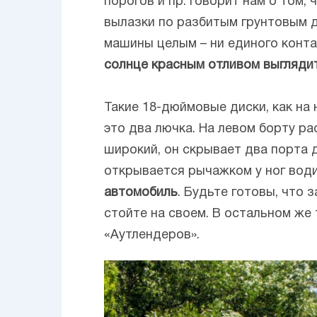
порогов и пр. говорит нам о том,
вылазки по разбитым грунтовым д
машины целым – ни единого конта
солнце красным отливом выгляди
Такие 18-дюймовые диски, как на
это два лючка. На левом борту р
широкий, он скрывает два порта д
открывается рычажком у ног вод
автомобиль
. Будьте готовы, что 
стойте на своем. В остальном же
«Аутлендеров».