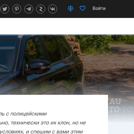
Войти
ль с полицейскими
о, технически это их клон, но не
условиях, и спешим с вами этим