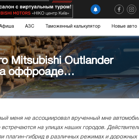
Афиша
АЗС
Таможенный калькулятор
Новые авто
о Mitsubishi Outlander
 на оффроаде…
ивый меня не ассоциировал врученный мне автомоби
 встречаются на улицах наших городов. Действительн
и плагин-гибрид в различных режимах и дорожных 