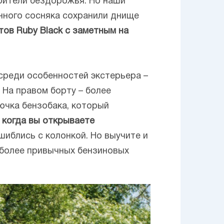
орители бездорожья. Но наши
енного сосняка сохранили днище
ов Ruby Black с заметным на
 среди особенностей экстерьера –
 На правом борту – более
лючка бензобака, который
 когда вы открываете
ошиблись с колонкой. Но выучите и
 более привычных бензиновых