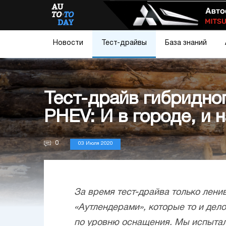
Новости
Тест-драйвы
База знаний
Тест-драйв гибридног
PHEV: И в городе, и
0
03 Июля 2020
За время тест-драйва только лен
«Аутлендерами», которые то и дело
по уровню оснащения. Мы испытал