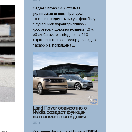
0
Седан Citroen C4 X отримав
український цінник. Пропорції
новинки поєднують силует фастбеку
з сучасними характеристиками
кросовера – довжина новинки 4,6 м,
об'єм багажного відділення 510
літрів, збільшений простір для задніх
пасажирів, покращена ...
Land Rover совместно с
Nvidia создаст функции
автономного вождения
0
Компании Jaguar Land Rover и NVIDIA