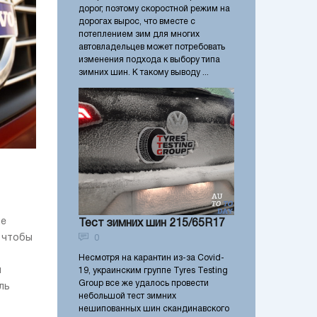
дорог, поэтому скоростной режим на
дорогах вырос, что вместе с
потеплением зим для многих
автовладельцев может потребовать
изменения подхода к выбору типа
зимних шин. К такому выводу ...
ые
Тест зимних шин 215/65R17
 чтобы
0
Несмотря на карантин из-за Covid-
и
19, украинским группе Tyres Testing
Group все же удалось провести
ль
небольшой тест зимних
нешипованных шин скандинавского