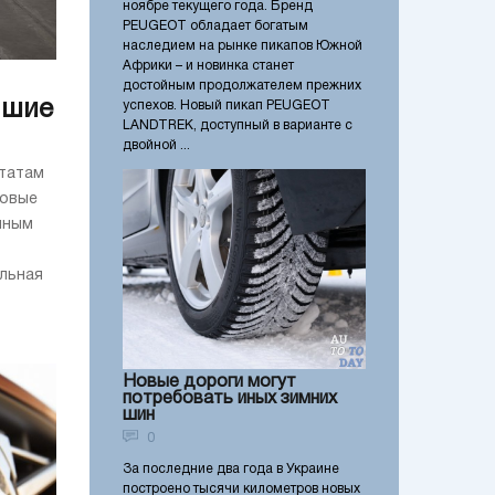
ноябре текущего года. Бренд
PEUGEOT обладает богатым
наследием на рынке пикапов Южной
Африки – и новинка станет
достойным продолжателем прежних
чшие
успехов. Новый пикап PEUGEOT
LANDTREK, доступный в варианте с
двойной ...
ьтатам
ровые
чным
ельная
Новые дороги могут
потребовать иных зимних
шин
0
За последние два года в Украине
построено тысячи километров новых