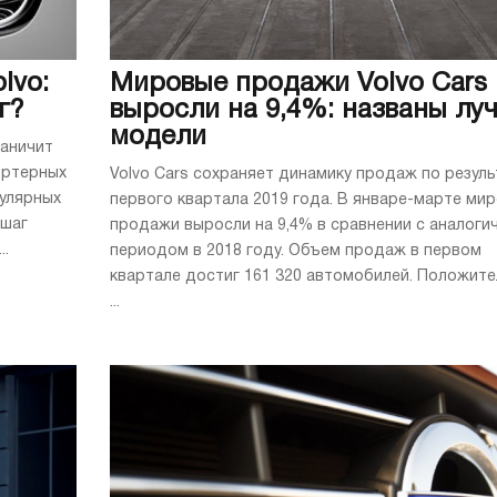
lvo:
Мировые продажи Volvo Cars
г?
выросли на 9,4%: названы лу
модели
раничит
ортерных
Volvo Cars сохраняет динамику продаж по резул
пулярных
первого квартала 2019 года. В январе-марте ми
 шаг
продажи выросли на 9,4% в сравнении с аналоги
..
периодом в 2018 году. Объем продаж в первом
квартале достиг 161 320 автомобилей. Положит
...