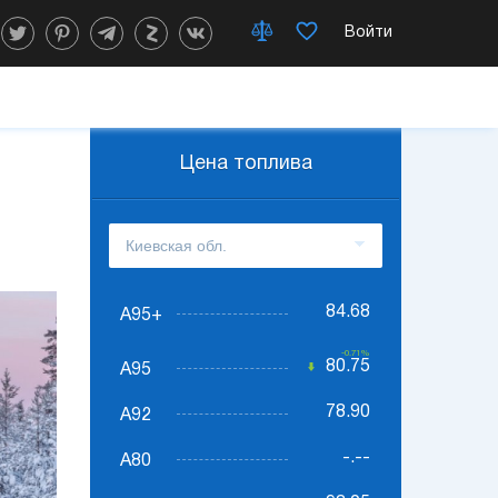
Войти
Цена топлива
84.68
А95+
-0.71%
80.75
А95
78.90
А92
-.--
А80