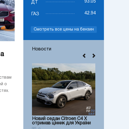
93.05
ДТ
42.94
ГАЗ
Смотреть все цены на бензин
Новости
на
ствам
ей о
стях.
Новий седан Citroen C4 X
отримав цінник для України