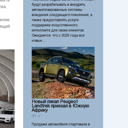
ывать
будут разрабатывать и внедрять
ва,
автоматизированные системы
вождения следующего поколения, а
телем
также предоставлять услуги
поддержки искусственного
сящий
интеллекта для своих клиентов.
Ожидается, что с 2025 года все
новые ...
Новый пикап Peugeot
Landtrek приехал в Южную
Африку
0
Продажи автомобиля стартовали в