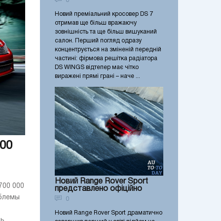
0
Новий преміальний кросовер DS 7
отримав ще більш вражаючу
зовнішність та ще більш вишуканий
салон. Перший погляд одразу
концентрується на зміненій передній
частині: фірмова решітка радіатора
DS WINGS відтепер має чітко
виражені прямі грані – наче ...
000
Новий Range Rover Sport
700 000
представлено офіційно
облемы
0
Новий Range Rover Sport драматично
ль