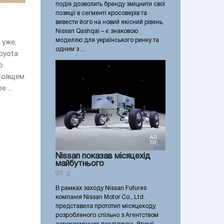
подія дозволить бренду зміцнити свої
позиції в сегменті кросоверів та
вивести його на новий якісний рівень.
Nissan Qashqai – є знаковою
моделлю для українського ринку та
 уже,
одним з ...
oyota
о
стоящем
 ...
Nissan показав місяцехід
майбутнього
0
В рамках заходу Nissan Futures
компанія Nissan Motor Co., Ltd.
представила прототип місяцеходу,
розробленого спільно з Агентством