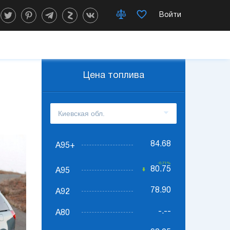
Войти
Цена топлива
84.68
А95+
-0.71%
80.75
А95
78.90
А92
-.--
А80