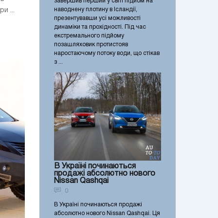
завершив перший у світі підйом на
наводнену плотину в Ісландії,
и ...
презентувавши усі можливості
динаміки та прохідності. Під час
екстремального підйому
позашляховик протистояв
наростаючому потоку води, що стікав
з ...
В Україні починаються
продажі абсолютно нового
Nissan Qashqai
0
В Україні починаються продажі
абсолютно нового Nissan Qashqai. Ця