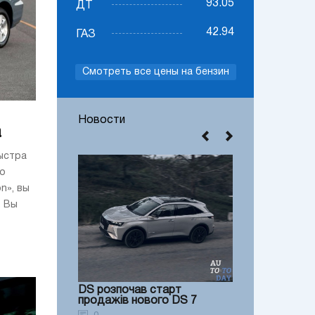
93.05
ДТ
42.94
ГАЗ
Смотреть все цены на бензин
Новости
a
быстра
то
n», вы
. Вы
DS розпочав старт
продажів нового DS 7