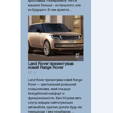
кроссовера. Разбираемся, чего в
машине больше – из прошлого, или
из будущего. В чем кроются ...
Land Rover презентував
новий Range Rover
0
Land Rover презентував новий Range
Rover — оригінальний розкішний
позашляховик, який поєднує
безтурботний комфорт із
функціональністю. Вже 50 років авто
слугує взірцем найпотужніших
автомобілів, здатних долати будь-які
перешкоди. І вже незабаром, ...