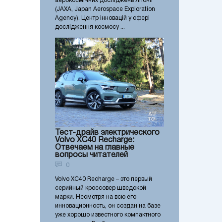
аерокосмічних досліджень Японії
(JAXA, Japan Aerospace Exploration
Agency). Центр інновацій у сфері
дослідження космосу ...
Тест-драйв электрического
Volvo XC40 Recharge:
Отвечаем на главные
вопросы читателей
0
Volvo XC40 Recharge – это первый
серийный кроссовер шведской
марки. Несмотря на всю его
инновационность, он создан на базе
уже хорошо известного компактного