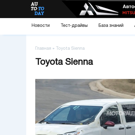
Новости
Тест-драйвы
База знаний
Главная
»
Toyota Sienna
Toyota Sienna