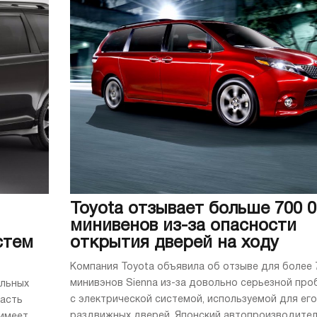
Toyota отзывает больше 700 
минивенов из-за опасности
стем
открытия дверей на ходу
Компания Toyota объявила об отзыве для более 
минивэнов Sienna из-за довольно серьезной пр
ельных
с электрической системой, используемой для его
часть
раздвижных дверей. Японский автопроизводите
 имеет