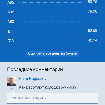
80.75
А95
78.90
А92
-.--
А80
92.58
ДТ
42.94
ГАЗ
Смотреть все цены на бензин
Последние комментарии
Harru Bogdanov
Как работают колодки ручника?
У меня ручник на кардане