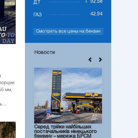
92.58
ДТ
42.94
ГАЗ
Смотреть все цены на бензин
Новости
а
опорции
55 мм,
...
Серед трійки найбільших
постачальників німецького
бензину – мережа БРСМ