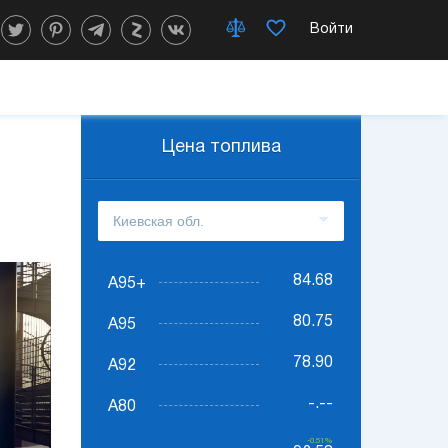
Войти
Цена топлива
84.68
А95+
80.75
А95
78.90
А92
-.--
А80
-0.51%