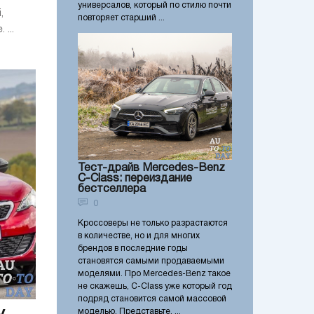
универсалов, который по стилю почти
,
повторяет старший ...
...
Тест-драйв Mercedes-Benz
C-Class: переиздание
бестселлера
0
Кроссоверы не только разрастаются
в количестве, но и для многих
брендов в последние годы
становятся самыми продаваемыми
моделями. Про Mercedes-Benz такое
не скажешь, C-Class уже который год
подряд становится самой массовой
моделью. Представьте, ...