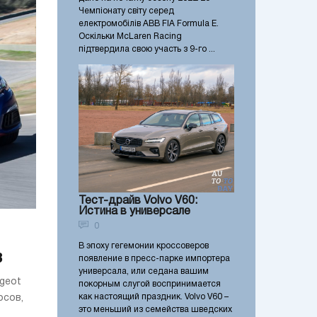
Чемпіонату світу серед
електромобілів ABB FIA Formula E.
Оскільки McLaren Racing
підтвердила свою участь з 9-го ...
Тест-драйв Volvo V60:
Истина в универсале
0
В эпоху гегемонии кроссоверов
в
появление в пресс-парке импортера
универсала, или седана вашим
geot
покорным слугой воспринимается
как настоящий праздник. Volvo V60 –
осов,
это меньший из семейства шведских