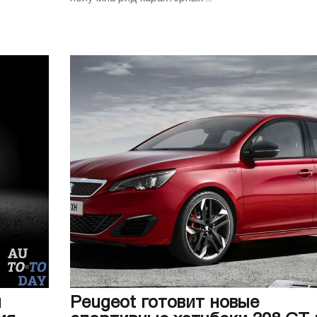
и
Peugeot готовит новые