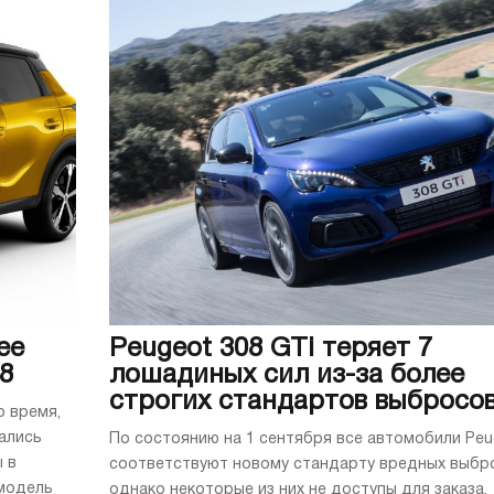
ее
Peugeot 308 GTi теряет 7
8
лошадиных сил из-за более
строгих стандартов выбросо
о время,
ались
По состоянию на 1 сентября все автомобили Peu
 в
соответствуют новому стандарту вредных выбр
 модель
однако некоторые из них не доступы для заказа.