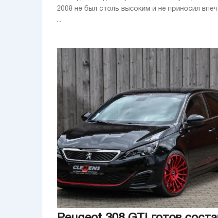
2008 не был столь высоким и не приносил впе
...