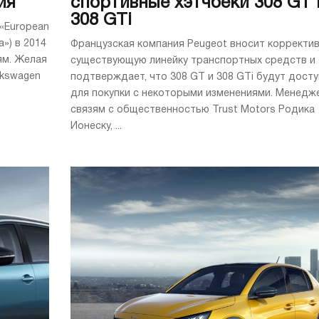
ия
спортивные хэтчбеки 308 GT 
308 GTi
«European
а») в 2014
Французская компания Peugeot вносит корректив
ям. Желая
существующую линейку транспортных средств и
lkswagen
подтверждает, что 308 GT и 308 GTi будут дост
для покупки с некоторыми изменениями. Менедж
связям с общественностью Trust Motors Родика
Ионеску, ...