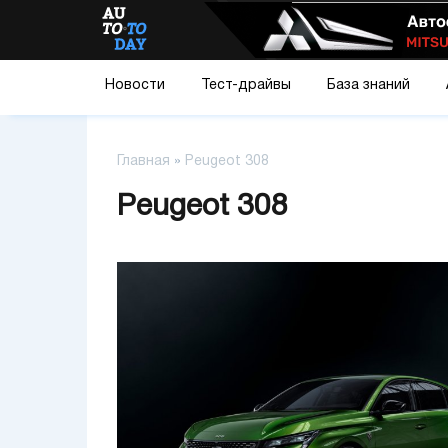
Новости
Тест-драйвы
База знаний
Главная
»
Peugeot 308
Peugeot 308