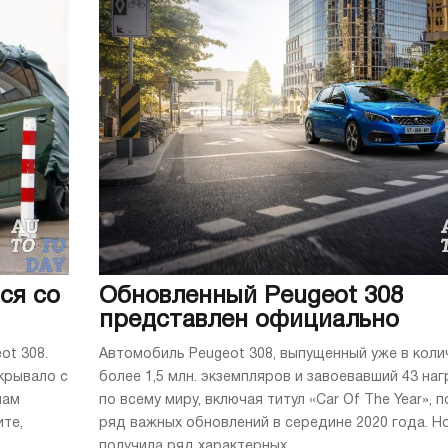
ся со
Обновленный Peugeot 308
представлен официально
ot 308.
Автомобиль Peugeot 308, выпущенный уже в коли
крывало с
более 1,5 млн. экземпляров и завоевавший 43 на
нам
по всему миру, включая титул «Car Of The Year», 
те,
ряд важных обновлений в середине 2020 года. Н
получила ряд характерных ...