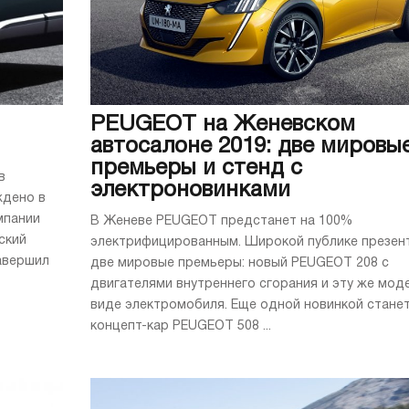
PEUGEOT на Женевском
автосалоне 2019: две мировы
премьеры и стенд с
в
электроновинками
ждено в
мпании
В Женеве PEUGEOT предстанет на 100%
ский
электрифицированным. Широкой публике презен
авершил
две мировые премьеры: новый PEUGEOT 208 с
двигателями внутреннего сгорания и эту же мод
виде электромобиля. Еще одной новинкой стане
концепт-кар PEUGEOT 508 ...