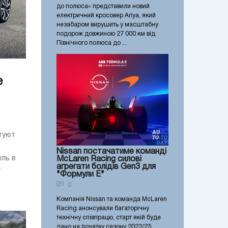
до полюса» представили новий
електричний кросовер Ariya, який
незабаром вирушить у масштабну
подорож довжиною 27 000 км від
Північного полюса до ...
е
туют
Nissan постачатиме команді
ель в
McLaren Racing силові
агрегати болідів Gen3 для
т
"Формули E"
0
Компанія Nissan та команда McLaren
Racing анонсували багаторічну
технічну співпрацю, старт якій буде
дано на початку сезону 2022/23