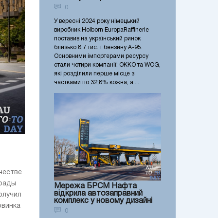
0
У вересні 2024 року німецький
виробник Holborn EuropaRaffinerie
поставив на український ринок
близько 8,7 тис. т бензину А-95.
Основними імпортерами ресурсу
стали чотири компанії: OKKO та WOG,
які розділили перше місце з
частками по 32,8% кожна, а ...
честве
грады
Мережа БРСМ Нафта
відкрила автозаправний
получил
комплекс у новому дизайні
овинка
0