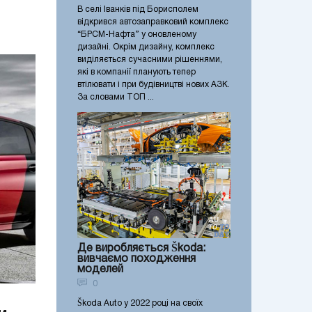
В селі Іванків під Борисполем
відкрився автозаправковий комплекс
“БРСМ-Нафта” у оновленому
дизайні. Окрім дизайну, комплекс
виділяється сучасними рішеннями,
які в компанії планують тепер
втілювати і при будівництві нових АЗК.
За словами ТОП ...
Де виробляється Škoda:
вивчаємо походження
моделей
0
Škoda Auto у 2022 році на своїх