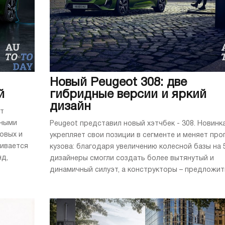
Новый Peugeot 308: две
й
гибридные версии и яркий
дизайн
ет
дными
Peugeot представил новый хэтчбек - 308. Новинк
овых и
укрепляет свои позиции в сегменте и меняет пр
ливается
кузова: благодаря увеличению колесной базы на 
нд,
дизайнеры смогли создать более вытянутый и
динамичный силуэт, а конструкторы – предложить 