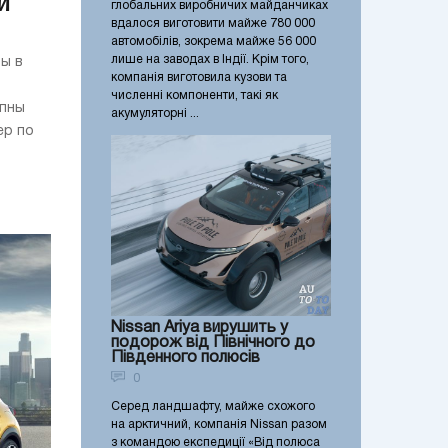
и
глобальних виробничих майданчиках
вдалося виготовити майже 780 000
автомобілів, зокрема майже 56 000
лише на заводах в Індії. Крім того,
ы в
компанія виготовила кузови та
численні компоненти, такі як
упны
акумуляторні ...
ер по
Nissan Ariya вирушить у
подорож від Північного до
Південного полюсів
0
Серед ландшафту, майже схожого
на арктичний, компанія Nissan разом
з командою експедиції «Від полюса