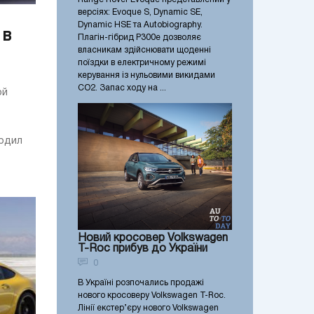
версіях: Evoque S, Dynamic SE,
Dynamic HSE та Autobiography.
 в
Плагін-гібрид P300e дозволяє
власникам здійснювати щоденні
поїздки в електричному режимі
керування із нульовими викидами
CO2. Запас ходу на ...
ой
ердил
Новий кросовер Volkswagen
T-Roc прибув до України
0
В Україні розпочались продажі
нового кросоверу Volkswagen T-Roc.
Лінії екстер’єру нового Volkswagen