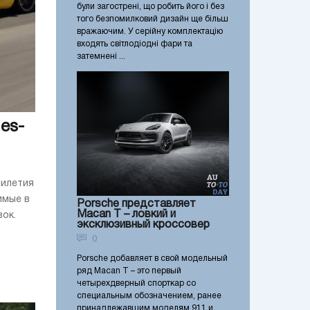
були загострені, що робить його і без
того безпомилковий дизайн ще більш
вражаючим. У серійну комплектацію
входять світлодіодні фари та
затемнені ...
es-
тилетия
имые в
Porsche представляет
Macan T – ловкий и
ок.
эксклюзивный кроссовер
0
Porsche добавляет в свой модельный
ряд Macan T – это первый
четырехдверный спорткар со
специальным обозначением, ранее
принадлежавшим моделям 911 и