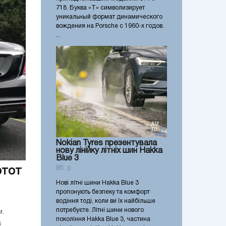
718. Буква «T» символизирует
уникальный формат динамического
вождения на Porsche с 1960-х годов.
...
Nokian Tyres презентувала
нову лінійку літніх шин Hakka
Blue 3
этот
0
Нові літні шини Hakka Blue 3
пропонують безпеку та комфорт
водіння тоді, коли ви їх найбільше
потребуєте. Літні шини нового
.
покоління Hakka Blue 3, частина
s