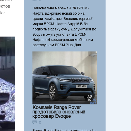
0
ектов
Національна мережа АЗК БРСМ-
ler
Нафта відкриває новий збір на
дрони-камікадзе. Власник торгової
марки БРСМ-Нафта Андрій Біба
подвоїть зібрану суму. Долучитися до
збору можуть усі клієнти БРСМ-
Нафта, які користуються мобільним
застосунком BRSM Plus. Для ...
Компанія Range Rover
представила оновлений
кросовер Evoque
0
Range Rover Evoque представлений у