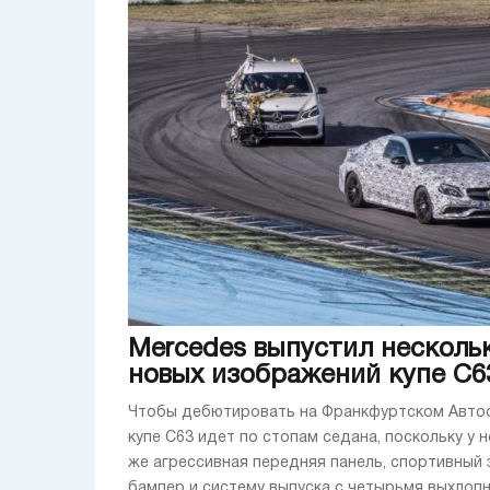
Mercedes выпустил несколь
новых изображений купе C6
Чтобы дебютировать на Франкфуртском Автос
купе C63 идет по стопам седана, поскольку у н
же агрессивная передняя панель, спортивный 
бампер и систему выпуска с четырьмя выхлоп