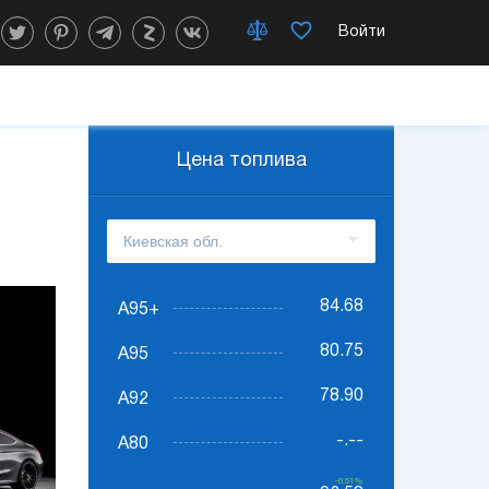
Войти
Цена топлива
84.68
А95+
80.75
А95
78.90
А92
-.--
А80
-0.51%