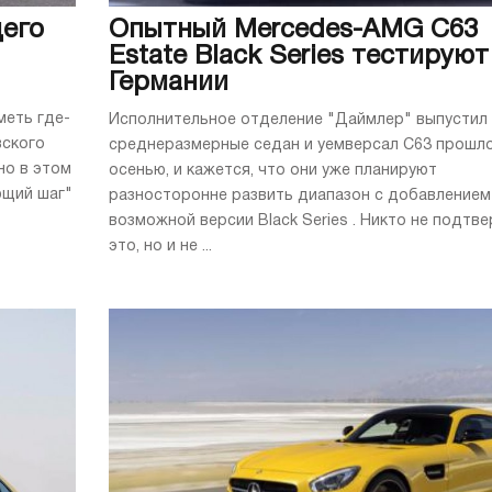
его
Опытный Mercedes-AMG C63
Estate Black Series тестируют
Германии
меть где-
Исполнительное отделение "Даймлер" выпустил
вского
среднеразмерные седан и уемверсал C63 прошл
но в этом
осенью, и кажется, что они уже планируют
ющий шаг"
разносторонне развить диапазон с добавлением
возможной версии Black Series . Никто не подтв
это, но и не ...