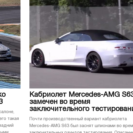
ко
Кабриолет Mercedes-AMG S6
3
замечен во время
заключительного тестирован
алоне,
его такая
Почти производственный вариант кабриолета
задний
Mercedes-AMG S63 был заснят шпионами во вре
ными
заключительных раундов тестирования. Описанн