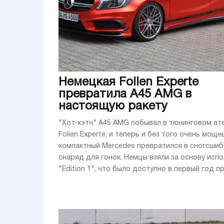
Немецкая Folien Experte
превратила A45 AMG в
настоящую ракету
"Хот-хэтч" A45 AMG побывал в тюнинговом ат
Folien Experte, и теперь и без того очень мощн
компактный Mercedes превратился в сногсши
снаряд для гонок. Немцы взяли за основу исп
"Edition 1", что было доступно в первый год пр