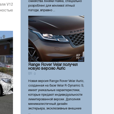
сімейства лінійки Hakka, спеціально
еля V12
розроблені для мінливої літньої
щностью
погоди, вправно ...
Range Rover Velar получил
новую версию Auric
0
Новая версия Range Rover Velar Auric,
созданная на базе Velar R-Dynamic S,
имеет уникальные характеристики,
которые придают индивидуальности
лимитированной версии. Дополняя
минималистичный дизайн
экстерьера, эксклюзивные внешние
...