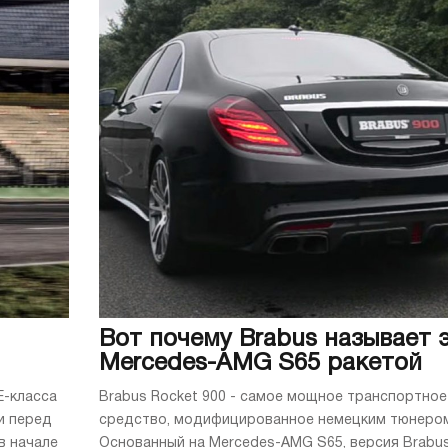
Вот почему Brabus называет 
Mercedes-AMG S65 ракетой
E-класса
Brabus Rocket 900 - самое мощное транспортное
и перед
средство, модифицированное немецким тюнером
в начале
Основанный на Mercedes-AMG S65, версия Brabu