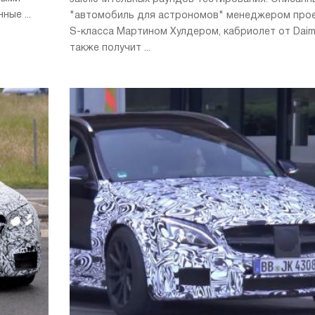
ые ...
"автомобиль для астрономов" менеджером про
S-класса Мартином Хулдером, кабриолет от Daim
также получит ...