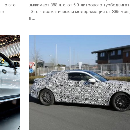
 Но это
выжимает 888 л. с. от 6,0-литрового турбодвигат
 ...
. Это - драматическая модернизация от S65 мо
в ...