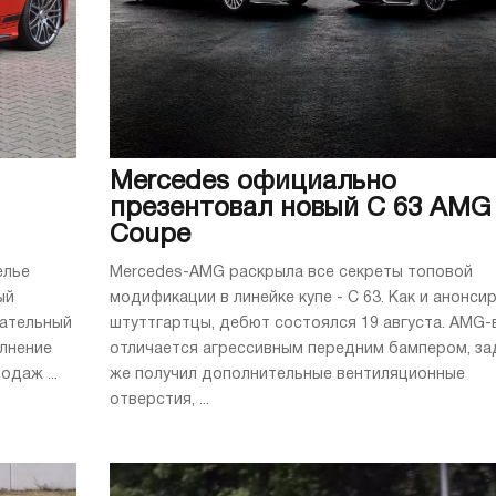
Mercedes официально
презентовал новый C 63 AMG
Coupe
елье
Mercedes-AMG раскрыла все секреты топовой
ый
модификации в линейке купе - C 63. Как и анонси
бательный
штуттгартцы, дебют состоялся 19 августа. AMG-
олнение
отличается агрессивным передним бампером, за
одаж ...
же получил дополнительные вентиляционные
отверстия, ...