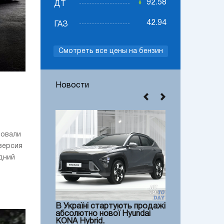
92.58
ДТ
42.94
ГАЗ
Смотреть все цены на бензин
Новости
ровали
версия
дний
В Україні стартують продажі
абсолютно нової Hyundai
KONA Hybrid.