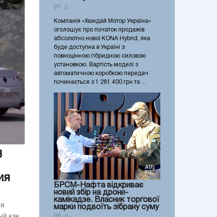
0
Компанія «Хюндай Мотор Україна»
оголошує про початок продажів
абсолютно нової KONA Hybrid, яка
буде доступна в Україні з
повноцінною гібридною силовою
установкою. Вартість моделі з
автоматичною коробкою передач
починається з 1 281 400 грн та ...
3
ия
БРСМ-Нафта відкриває
новий збір на дрони-
камікадзе. Власник торгової
мя
марки подвоїть зібрану суму
ый как