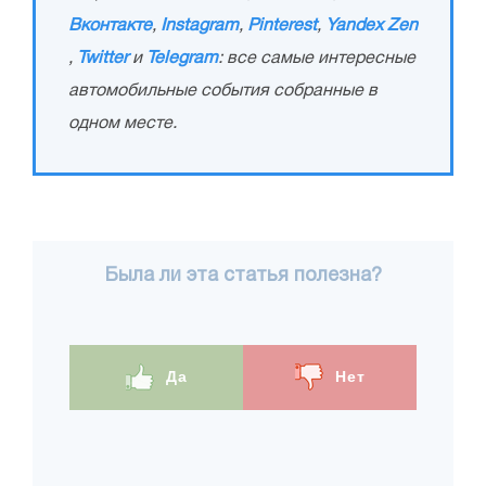
Вконтакте
,
Instagram
,
Pinterest
,
Yandex Zen
,
Twitter
и
Telegram
: все самые интересные
автомобильные события собранные в
одном месте.
Была ли эта статья полезна?
Да
Нет