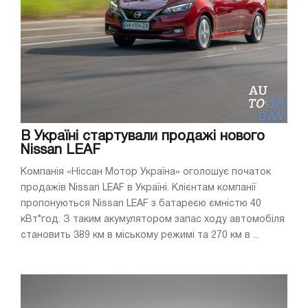
В Україні стартували продажі нового
Nissan LEAF
Компанія «Ніссан Мотор Україна» оголошує початок
продажів Nissan LEAF в Україні. Клієнтам компанії
пропонуються Nissan LEAF з батареєю ємністю 40
кВт*год. З таким акумулятором запас ходу автомобіля
становить 389 км в міському режимі та 270 км в ...