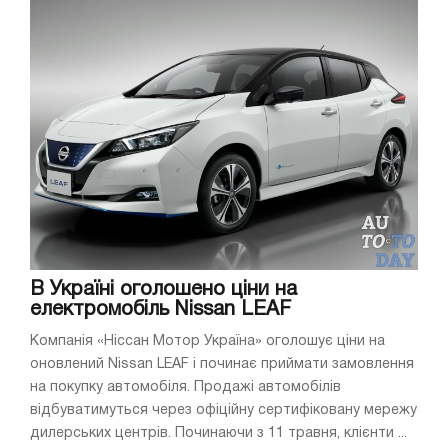
В Україні оголошено ціни на
електромобіль Nissan LEAF
Компанія «Ніссан Мотор Україна» оголошує ціни на
оновлений Nissan LEAF і починає приймати замовлення
на покупку автомобіля. Продажі автомобілів
відбуватимуться через офіційну сертифіковану мережу
дилерських центрів. Починаючи з 11 травня, клієнти ...