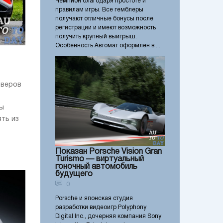
Чемпион благодаря простоте и
правилам игры. Все гемблеры
получают отличные бонусы после
регистрации и имеют возможность
получить крупный выигрыш.
Особенность Автомат оформлен в ...
оверов
ры
ять из
Показан Porsche Vision Gran
Turismo — виртуальный
гоночный автомобиль
будущего
0
Porsche и японская студия
разработки видеоигр Polyphony
Digital Inc., дочерняя компания Sony