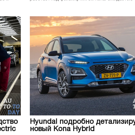
дство
Hyundai подробно детализир
ctric
новый Kona Hybrid