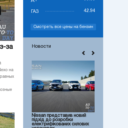
ДТ
42.94
ГАЗ
Смотреть все цены на бензин
з-за
Новости
й
Nexo на
правных
мозные
Nissan представив новий
підхід до розробки
електрифікованих силових