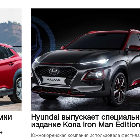
мии
Hyundai выпускает специальн
издание Kona Iron Man Edition
»
Южнокорейская компания использовала фестива