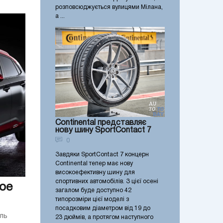
розповсюджується вулицями Мілана,
а ...
Continental представляє
нову шину SportContact 7
0
Завдяки SportContact 7 концерн
Continental тепер має нову
високоефективну шину для
спортивних автомобілів. З цієї осені
ое
загалом буде доступно 42
типорозміри цієї моделі з
посадковим діаметром від 19 до
ль
23 дюймів, а протягом наступного