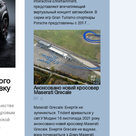
Interactive Entertainment,
представляют впечатляющий
виртуальный концепт автомобиля. В
серии игр Gran Turismo спорткары
Porsche представлены с 2017 ...
ого
вку
Анонсовано новий кросовер
Maserati Grecale
0
честве
Maserati Grecale: Енергія не
ндровым
зупиняється. Тrident вривається у
світ.​ У Модені 16 листопада 2021 року
еской
анонсовано новий кросовер Maserati
.
Grecale. Енергія Grecale не вщухає,
вона починається з Дому Maserati,