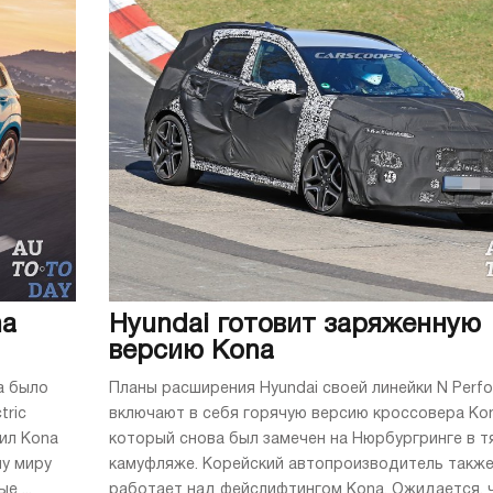
na
Hyundai готовит заряженную
версию Kona
a было
Планы расширения Hyundai своей линейки N Perf
tric
включают в себя горячую версию кроссовера Kon
ил Kona
который снова был замечен на Нюрбургринге в 
му миру
камуфляже. Корейский автопроизводитель такж
 ...
работает над фейслифтингом Kona. Ожидается, чт