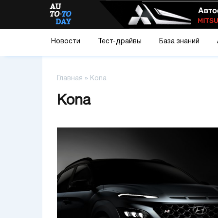
Новости
Тест-драйвы
База знаний
Главная
»
Kona
Kona