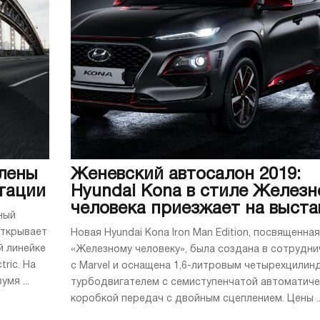
влены
Женевский автосалон 2019:
тации
Hyundai Kona в стиле Железн
человека приезжает на выста
ный
открывает
Новая Hyundai Kona Iron Man Edition, посвященная
й линейке
«Железному человеку», была создана в сотрудни
ric. На
с Marvel и оснащена 1,6-литровым четырехцили
мя ...
турбодвигателем с семиступенчатой автоматич
коробкой передач с двойным сцеплением. Цены ..