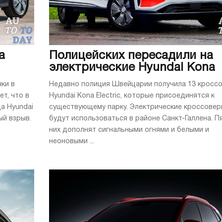
a
Полицейских пересадили на
электрические Hyundai Kona
нки в
Недавно полиция Швейцарии получила 13 кросс
т, что в
Hyundai Kona Electric, которые присоединятся к
а Hyundai
существующему парку. Электрические кроссове
ый взрыв.
будут использоваться в районе Санкт-Галлена. П
них дополнят сигнальными огнями и белыми и
неоновыми ...