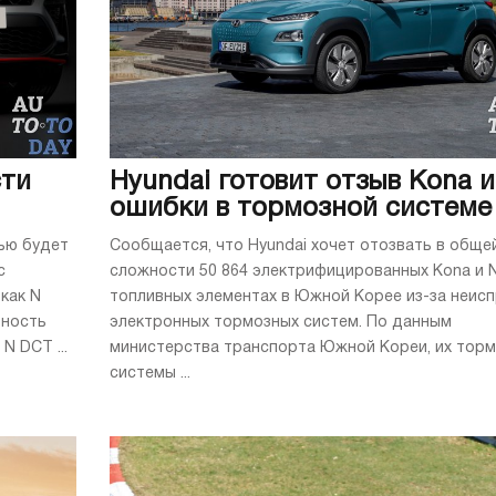
сти
Hyundai готовит отзыв Kona и
ошибки в тормозной системе
ью будет
Сообщается, что Hyundai хочет отозвать в обще
с
сложности 50 864 электрифицированных Kona и 
как N
топливных элементах в Южной Корее из-за неис
ьность
электронных тормозных систем. По данным
N DCT ...
министерства транспорта Южной Кореи, их тор
системы ...