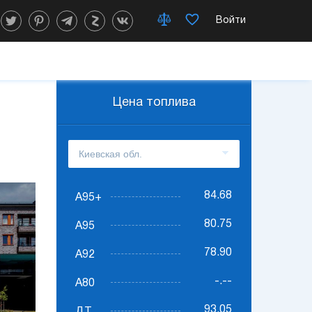
Войти
Цена топлива
84.68
А95+
80.75
А95
78.90
А92
-.--
А80
93.05