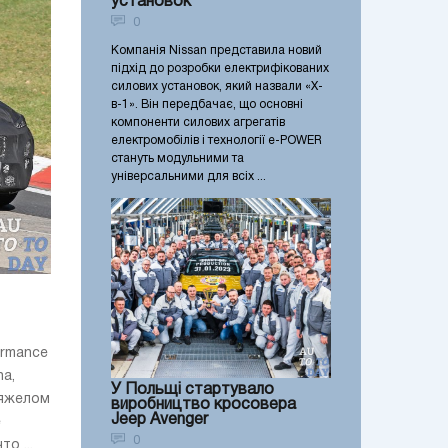
установок
0
Компанія Nissan представила новий
підхід до розробки електрифікованих
силових установок, який назвали «X-
в-1». Він передбачає, що основні
компоненти силових агрегатів
електромобілів і технології e-POWER
стануть модульними та
універсальними для всіх ...
ormance
a,
У Польщі стартувало
тяжелом
виробництво кросовера
Jeep Avenger
е
0
о ...