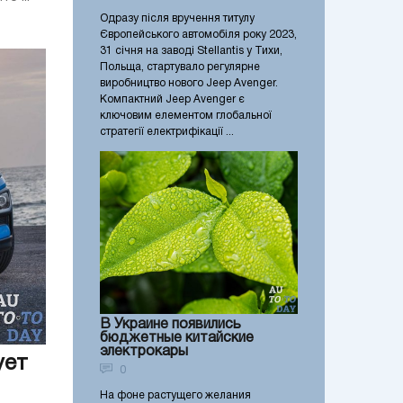
Одразу після вручення титулу
Європейського автомобіля року 2023,
31 січня на заводі Stellantis у Тихи,
Польща, стартувало регулярне
виробництво нового Jeep Avenger.
Компактний Jeep Avenger є
ключовим елементом глобальної
стратегії електрифікації ...
В Украине появились
бюджетные китайские
электрокары
ует
0
На фоне растущего желания