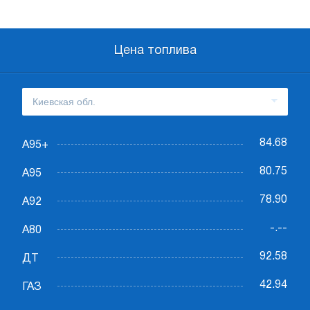
Цена топлива
84.68
А95+
80.75
А95
78.90
А92
-.--
А80
92.58
ДТ
42.94
ГАЗ