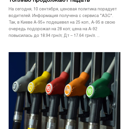
топливо продолжают падать
На сегодня, 10 сентября, ценовая политика порадует
водителей. Информация получена с сервиса "АЗС".
Так, в Киеве А-95+ подешевел на 25 коп., А-95 в свою
очередь подорожал на 28 коп; цена на А-92
повысилась до 18.94 грн/л; Дт – 17.64 грн/л. ...