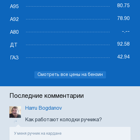
80.75
А95
78.90
А92
-.--
А80
92.58
ДТ
42.94
ГАЗ
Смотреть все цены на бензин
Последние комментарии
Harru Bogdanov
Как работают колодки ручника?
У меня ручник на кардане