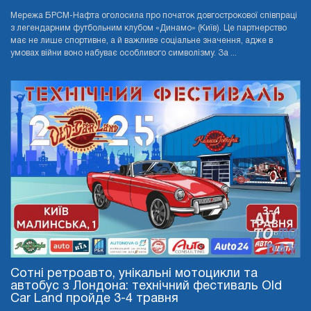
Мережа БРСМ-Нафта оголосила про початок довгострокової співпраці
з легендарним футбольним клубом «Динамо» (Київ). Це партнерство
має не лише спортивне, а й важливе соціальне значення, адже в
умовах війни воно набуває особливого символізму. За ...
Сотні ретроавто, унікальні мотоцикли та
автобус з Лондона: технічний фестиваль Old
Car Land пройде 3-4 травня