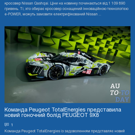
кросовер Nissan Qashqai. Ціни на новинку починаються від 1 109 890
гривень. Ті, хто обирає кросовер оснащений інноваційною технологією
e-POWER, можуть замовити електрифікований Nissan ...
Команда Peugeot TotalEnergies представила
новий гоночний болід PEUGEOT 9X8
1
Команда Peugeot TotalEnergies із задоволенням представляє новий