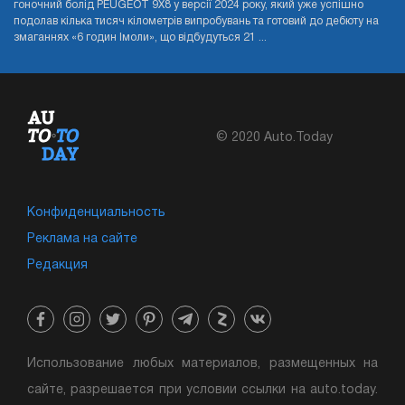
гоночний болід PEUGEOT 9X8 у версії 2024 року, який уже успішно
подолав кілька тисяч кілометрів випробувань та готовий до дебюту на
змаганнях «6 годин Імоли», що відбудуться 21 ...
© 2020 Auto.Today
Конфиденциальность
Реклама на сайте
Редакция
Использование любых материалов, размещенных на
сайте, разрешается при условии ссылки на auto.today.