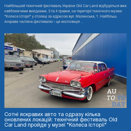
Найбільший технічний фестиваль України Old Car Land відбудеться вже
найближчими вихідними, 3 та 4 травня, на території технічного музею
"Колеса Історії" у столиці за адресою вул. Малинська, 1. Найбільш
яскрава частина фестивалю – це експозиція ...
Сотні яскравих авто та одразу кілька
оновлених локацій: технічний фестиваль Old
Car Land пройде у музеї "Колеса Історії"