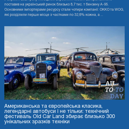
поставив на український ринок близько 8,7 тис. т бензину А-95.
Основними імпортерами ресурсу стали чотири компанії: OKKO та WOG,
які розділили перше місце з частками по 32,8% кожна, а ...
Американська та європейська класика,
легендарні автобуси і не тільки: технічний
фестиваль Old Car Land збирає близько 300
унікальних зразків техніки