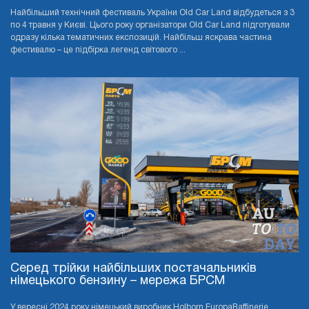
Найбільший технічний фестиваль України Old Car Land відбудеться з 3
по 4 травня у Києві. Цього року організатори Old Car Land підготували
одразу кілька тематичних експозицій. Найбільш яскрава частина
фестивалю – це підбірка легенд світового ...
Серед трійки найбільших постачальників
німецького бензину – мережа БРСМ
У вересні 2024 року німецький виробник Holborn EuropaRaffinerie