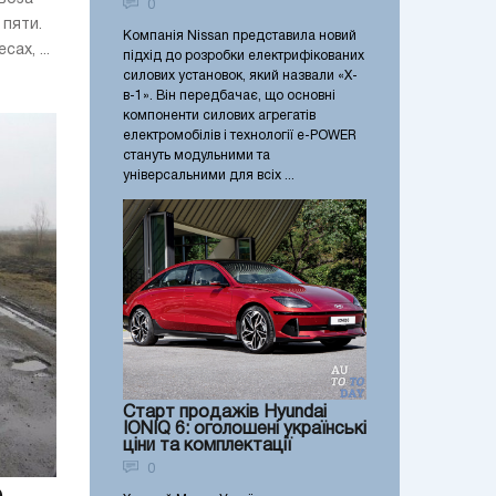
0
 пяти.
Компанія Nissan представила новий
ах, ...
підхід до розробки електрифікованих
силових установок, який назвали «X-
в-1». Він передбачає, що основні
компоненти силових агрегатів
електромобілів і технології e-POWER
стануть модульними та
універсальними для всіх ...
Старт продажів Hyundai
IONIQ 6: оголошені українські
ціни та комплектації
0