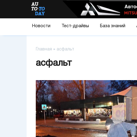
Новости
Тест-драйвы
База знаний
Главная
»
асфальт
асфальт