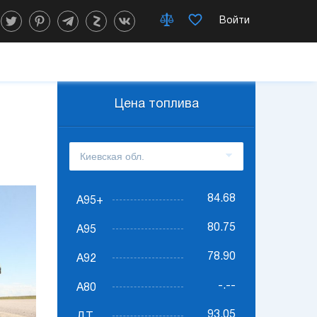
Войти
Цена топлива
84.68
А95+
80.75
А95
78.90
А92
-.--
А80
93.05