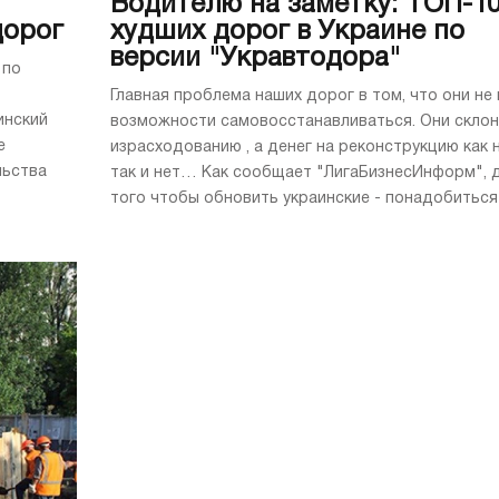
Водителю на заметку: ТОП-1
дорог
худших дорог в Украине по
версии "Укравтодора"
 по
Главная проблема наших дорог в том, что они не
инский
возможности самовосстанавливаться. Они склон
е
израсходованию , а денег на реконструкцию как 
льства
так и нет… Как сообщает "ЛигаБизнесИнформ", 
того чтобы обновить украинские - понадобиться .