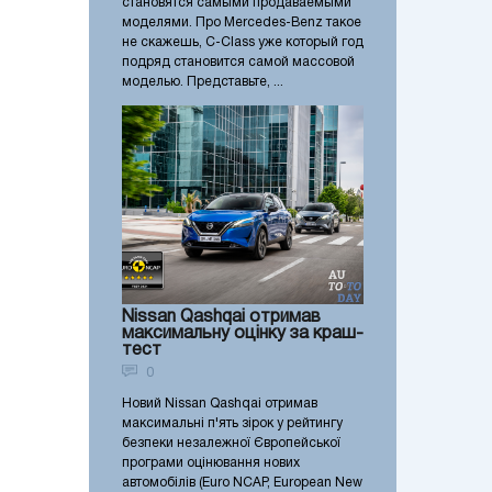
становятся самыми продаваемыми
моделями. Про Mercedes-Benz такое
не скажешь, C-Class уже который год
подряд становится самой массовой
моделью. Представьте, ...
Nissan Qashqai отримав
максимальну оцінку за краш-
тест
0
Новий Nissan Qashqai отримав
максимальні п'ять зірок у рейтингу
безпеки незалежної Європейської
програми оцінювання нових
автомобілів (Euro NCAP, European New