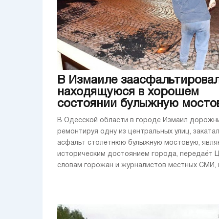
В Измаиле заасфальтирова
находящуюся в хорошем
состоянии булыжную мосто
В Одесской области в городе Измаил дорожни
ремонтируя одну из центральных улиц, закатал
асфальт столетнюю булыжную мостовую, явл
историческим достоянием города, передаёт 
словам горожан и журналистов местных СМИ, в 