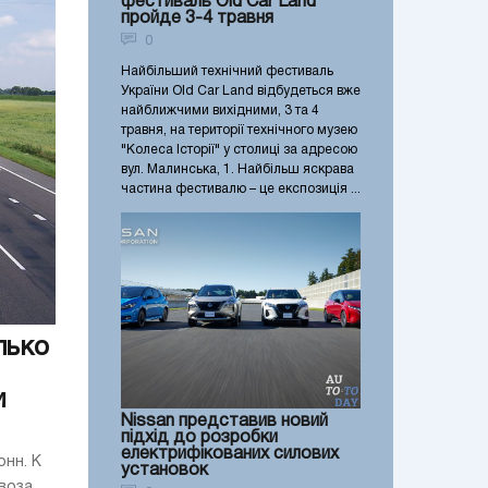
фестиваль Old Car Land
пройде 3-4 травня
0
Найбільший технічний фестиваль
України Old Car Land відбудеться вже
найближчими вихідними, 3 та 4
травня, на території технічного музею
"Колеса Історії" у столиці за адресою
вул. Малинська, 1. Найбільш яскрава
частина фестивалю – це експозиція ...
лько
и
Nissan представив новий
підхід до розробки
електрифікованих силових
онн. К
установок
воза