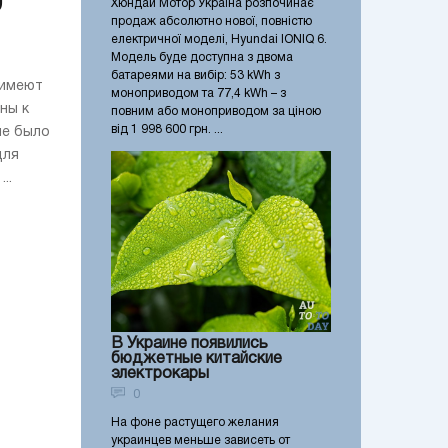
0
Хюндай Мотор Україна розпочинає
продаж абсолютно нової, повністю
електричної моделі, Hyundai IONIQ 6.
Модель буде доступна з двома
батареями на вибір: 53 kWh з
 имеют
моноприводом та 77,4 kWh – з
ны к
повним або моноприводом за ціною
від 1 998 600 грн. ...
не было
для
..
В Украине появились
бюджетные китайские
электрокары
0
На фоне растущего желания
украинцев меньше зависеть от