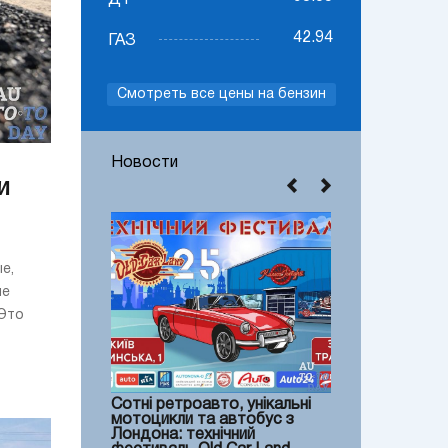
ДТ
42.94
ГАЗ
Смотреть все цены на бензин
Новости
и
е,
ие
 Это
Сотні ретроавто, унікальні
мотоцикли та автобус з
Лондона: технічний