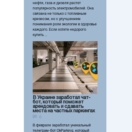
нефти, газа и дизеля растет
популярность электромобилей. Она
связана не только с топливным
кризисом, но с улучшением
понимания роли экологии в здоровье
каждого. Если хотите недорого
купить ...
В Украине заработал чат-
бот, который поможет
арендовать и сдавать
места на частных паркингах
0
В феврале заработал уникальный
телеграм-бот OkParking, который