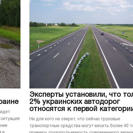
Эксперты установили, что то
раине
2% украинских автодорог
относятся к первой категори
 идет
 ситуация
Ни для кого не секрет, что сейчас грузовые
ание
транспортные средства могут весить более 40 т
и в
примеру, грузоподъемность современного зерно