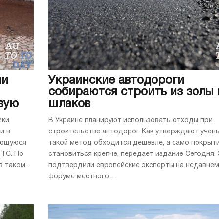
ли
Украинские автодороги
собираются строить из золы 
вую
шлаков
ки,
В Украине планируют использовать отходы при
и в
строительстве автодорог. Как утверждают учены
яющуюся
такой метод обходится дешевле, а само покрыт
ЦТС. По
становиться крепче, передает издание Сегодня.
таком ...
подтвердили европейские эксперты на недавнем
форуме местного ...