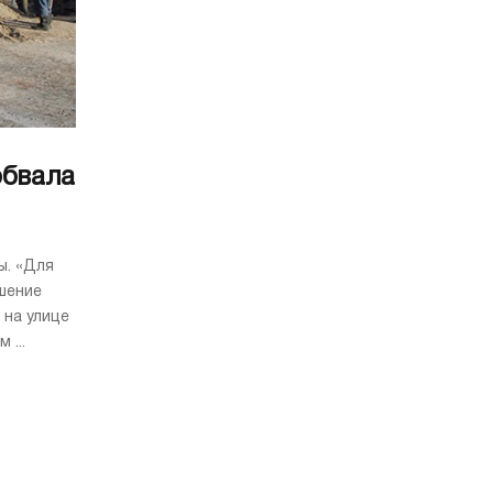
обвала
ы. «Для
шение
 на улице
 ...